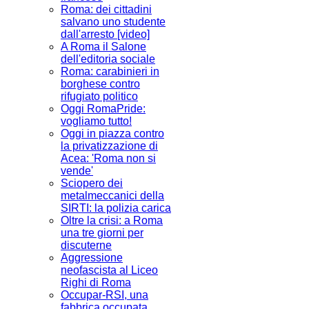
Roma: dei cittadini
salvano uno studente
dall'arresto [video]
A Roma il Salone
dell'editoria sociale
Roma: carabinieri in
borghese contro
rifugiato politico
Oggi RomaPride:
vogliamo tutto!
Oggi in piazza contro
la privatizzazione di
Acea: 'Roma non si
vende'
Sciopero dei
metalmeccanici della
SIRTI: la polizia carica
Oltre la crisi: a Roma
una tre giorni per
discuterne
Aggressione
neofascista al Liceo
Righi di Roma
Occupar-RSI, una
fabbrica occupata