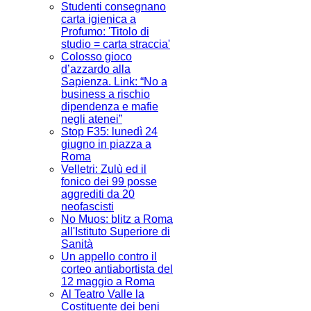
Studenti consegnano
carta igienica a
Profumo: 'Titolo di
studio = carta straccia'
Colosso gioco
d’azzardo alla
Sapienza. Link: “No a
business a rischio
dipendenza e mafie
negli atenei”
Stop F35: lunedì 24
giugno in piazza a
Roma
Velletri: Zulù ed il
fonico dei 99 posse
aggrediti da 20
neofascisti
No Muos: blitz a Roma
all'Istituto Superiore di
Sanità
Un appello contro il
corteo antiabortista del
12 maggio a Roma
Al Teatro Valle la
Costituente dei beni