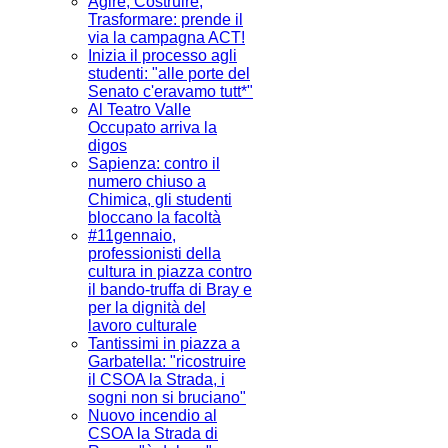
Agire, Costruire,
Trasformare: prende il
via la campagna ACT!
Inizia il processo agli
studenti: "alle porte del
Senato c'eravamo tutt*"
Al Teatro Valle
Occupato arriva la
digos
Sapienza: contro il
numero chiuso a
Chimica, gli studenti
bloccano la facoltà
#11gennaio,
professionisti della
cultura in piazza contro
il bando-truffa di Bray e
per la dignità del
lavoro culturale
Tantissimi in piazza a
Garbatella: "ricostruire
il CSOA la Strada, i
sogni non si bruciano"
Nuovo incendio al
CSOA la Strada di