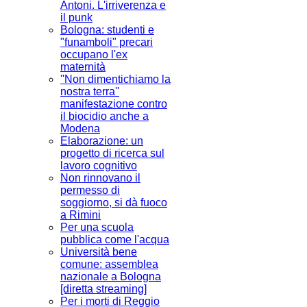
Antoni. L'irriverenza e
il punk
Bologna: studenti e
"funamboli" precari
occupano l'ex
maternità
''Non dimentichiamo la
nostra terra''
manifestazione contro
il biocidio anche a
Modena
Elaborazione: un
progetto di ricerca sul
lavoro cognitivo
Non rinnovano il
permesso di
soggiorno, si dà fuoco
a Rimini
Per una scuola
pubblica come l'acqua
Università bene
comune: assemblea
nazionale a Bologna
[diretta streaming]
Per i morti di Reggio