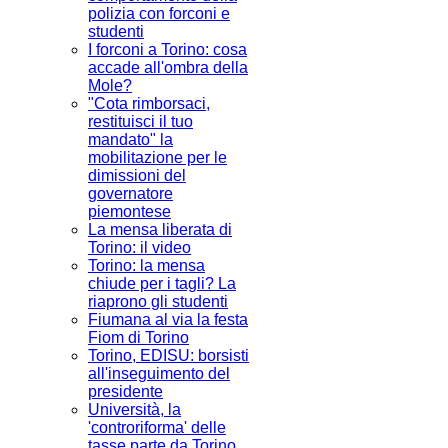
polizia con forconi e
studenti
I forconi a Torino: cosa
accade all'ombra della
Mole?
"Cota rimborsaci,
restituisci il tuo
mandato" la
mobilitazione per le
dimissioni del
governatore
piemontese
La mensa liberata di
Torino: il video
Torino: la mensa
chiude per i tagli? La
riaprono gli studenti
Fiumana al via la festa
Fiom di Torino
Torino, EDISU: borsisti
all'inseguimento del
presidente
Università, la
'controriforma' delle
tasse parte da Torino