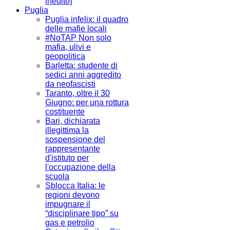
inedito]
Puglia
Puglia infelix: il quadro
delle mafie locali
#NoTAP Non solo
mafia, ulivi e
geopolitica
Barletta: studente di
sedici anni aggredito
da neofascisti
Taranto, oltre il 30
Giugno: per una rottura
costituente
Bari, dichiarata
illegittima la
sospensione del
rappresentante
d'istituto per
l'occupazione della
scuola
Sblocca Italia: le
regioni devono
impugnare il
“disciplinare tipo” su
gas e petrolio