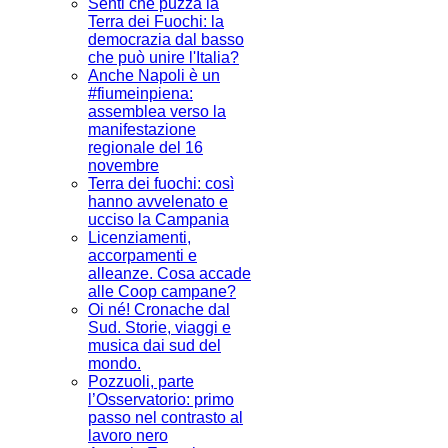
Senti che puzza la
Terra dei Fuochi: la
democrazia dal basso
che può unire l'Italia?
Anche Napoli è un
#fiumeinpiena:
assemblea verso la
manifestazione
regionale del 16
novembre
Terra dei fuochi: così
hanno avvelenato e
ucciso la Campania
Licenziamenti,
accorpamenti e
alleanze. Cosa accade
alle Coop campane?
Oi né! Cronache dal
Sud. Storie, viaggi e
musica dai sud del
mondo.
Pozzuoli, parte
l’Osservatorio: primo
passo nel contrasto al
lavoro nero