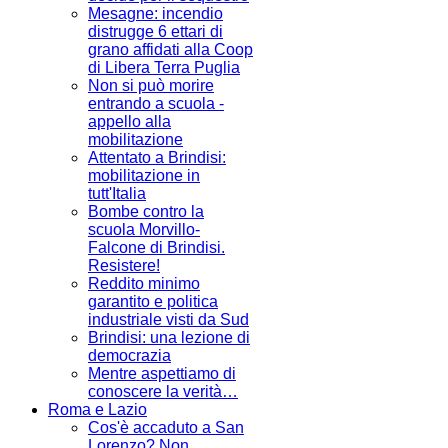
Mesagne: incendio
distrugge 6 ettari di
grano affidati alla Coop
di Libera Terra Puglia
Non si può morire
entrando a scuola -
appello alla
mobilitazione
Attentato a Brindisi:
mobilitazione in
tutt'Italia
Bombe contro la
scuola Morvillo-
Falcone di Brindisi.
Resistere!
Reddito minimo
garantito e politica
industriale visti da Sud
Brindisi: una lezione di
democrazia
Mentre aspettiamo di
conoscere la verità…
Roma e Lazio
Cos'è accaduto a San
Lorenzo? Non