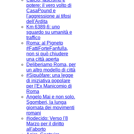
potere: il vero volto di
CasaPound e
l'aggressione ai tifosi
dell'Ardita
Km 6389,6: uno
sguardo su umanità e
traffico
Roma: al Pigneto
#FattiForteFanfulla,
non si può chiudere
una città aperta
Deliberiamo Roma, per
un altro modello di città
#Sipuòfare: una legge
di iniziativa popolare
per l'Ex Manicomio di
Roma
Angelo Mai e non solo.
Sgomberi, la lunga
giornata dei movimenti
romani
#iodecido: Verso l'8
Marzo per il diritto
all'aborto