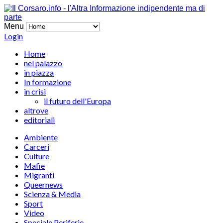
Menu
Login
Home
nel palazzo
in piazza
In formazione
in crisi
il futuro dell'Europa
altrove
editoriali
Ambiente
Carceri
Culture
Mafie
Migranti
Queernews
Scienza & Media
Sport
Video
Speciale Periferie