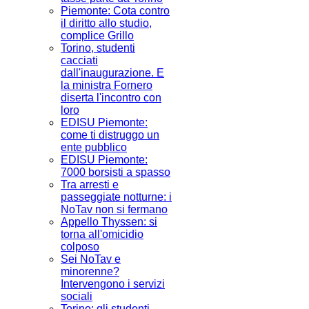
Piemonte: Cota contro
il diritto allo studio,
complice Grillo
Torino, studenti
cacciati
dall'inaugurazione. E
la ministra Fornero
diserta l'incontro con
loro
EDISU Piemonte:
come ti distruggo un
ente pubblico
EDISU Piemonte:
7000 borsisti a spasso
Tra arresti e
passeggiate notturne: i
NoTav non si fermano
Appello Thyssen: si
torna all'omicidio
colposo
Sei NoTav e
minorenne?
Intervengono i servizi
sociali
Torino: gli studenti