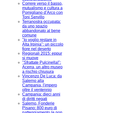
Correre verso il basso,
mutualismo e cultura a
Pomigliano d’Arco con
Toni Servillo
Terranostra occupata:
da uno spazio
abbandonato al bene
comune
"Io voglio restare in
Alta Irpinia": un piccolo
fiore nel deserto
Regionali 2015: eppur
si muove
"Sfrattate Pulcinella!":
Acerra, un altro museo
a rischio chiusura
Vincenzo De Luca: da
Salerno alla
Campania, l'impero
oltre il ventennio
Campania: dieci anni
di diritti negati
Salerno, Fonderie
Pisano: 800 euro di
patteggiamento (e non