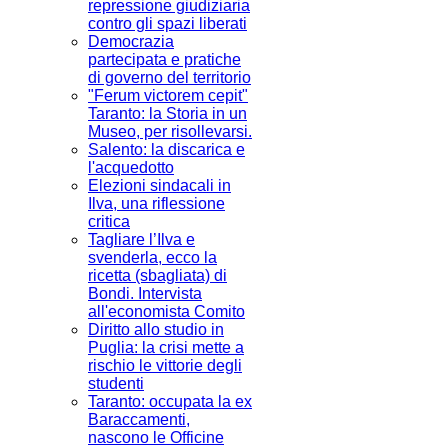
repressione giudiziaria
contro gli spazi liberati
Democrazia
partecipata e pratiche
di governo del territorio
"Ferum victorem cepit"
Taranto: la Storia in un
Museo, per risollevarsi.
Salento: la discarica e
l'acquedotto
Elezioni sindacali in
Ilva, una riflessione
critica
Tagliare l’Ilva e
svenderla, ecco la
ricetta (sbagliata) di
Bondi. Intervista
all'economista Comito
Diritto allo studio in
Puglia: la crisi mette a
rischio le vittorie degli
studenti
Taranto: occupata la ex
Baraccamenti,
nascono le Officine