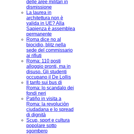
delle aree militari in
dismissione
La laurea in
architettura non è
valida in UE? Alla
Sapienza è assemblea
permanente
Roma dice no al
biocidio, blitz nella
sede del commissario
ai rifiuti
Roma: 110 posti
alloggio pronti, ma in
disuso. Gli studenti
occupano il De Lollis
Il tanfo sui bus di
Roma: lo scandalo dei
fondi neri
Patiño in visita a
Roma: la revoluciòn
ciudadana e lo spread
di dignità
Scup, sport e cultura
popolare sotto
sgombero