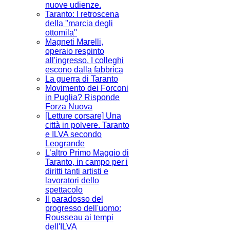
nuove udienze.
Taranto: I retroscena
della ''marcia degli
ottomila''
Magneti Marelli,
operaio respinto
all'ingresso. I colleghi
escono dalla fabbrica
La guerra di Taranto
Movimento dei Forconi
in Puglia? Risponde
Forza Nuova
[Letture corsare] Una
città in polvere. Taranto
e ILVA secondo
Leogrande
L’altro Primo Maggio di
Taranto, in campo per i
diritti tanti artisti e
lavoratori dello
spettacolo
Il paradosso del
progresso dell'uomo:
Rousseau ai tempi
dell'ILVA