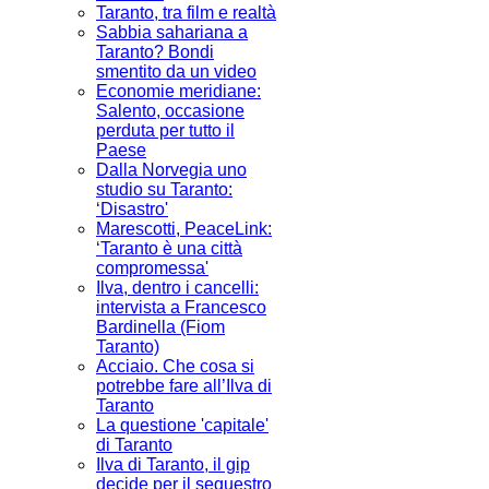
Taranto, tra film e realtà
Sabbia sahariana a
Taranto? Bondi
smentito da un video
Economie meridiane:
Salento, occasione
perduta per tutto il
Paese
Dalla Norvegia uno
studio su Taranto:
‘Disastro'
Marescotti, PeaceLink:
‘Taranto è una città
compromessa'
Ilva, dentro i cancelli:
intervista a Francesco
Bardinella (Fiom
Taranto)
Acciaio. Che cosa si
potrebbe fare all’Ilva di
Taranto
La questione 'capitale'
di Taranto
Ilva di Taranto, il gip
decide per il sequestro