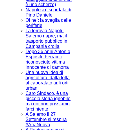
è uno scherzo)
Napoli si è scordata di
Pino Daniele
Oi ne’: la sveglia delle
periferie
La ferrovia Napoli-
Salerno riapre, ma il
trasporto pubblico in
Campania crolla
Dopo 36 anni Antonio
Esposito Ferraioli
riconosciuto vittima
innocente di camorra
Una nuova idea di
agricoltura: dalla lotta
al caporalato agli orti
urbani
Caro Sindaco, è una
piccola storia ignobile
ma noi non possiamo
farci niente
A Salerno il 27
Settembre si respira
#AriaNuova
A Pontecagnano si