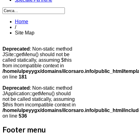
Home
/
Site Map
Deprecated
: Non-static method
JSite::getMenu() should not be
called statically, assuming $this
from incompatible context in
/home/ulpeyygx/domains/ilcorsaro.info/public_html/templ
on line
181
Deprecated
: Non-static method
JApplication::getMenu() should
not be called statically, assuming
$this from incompatible context in
/home/ulpeyygx/domains/ilcorsaro.info/public_html/includ
on line
536
Footer menu