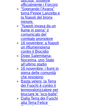
fascista" sostiene
ufficialmente i Forconi
“Sognando l'Avana”
torna Peppe Lanzetta e
la Napoli del bronx
minore.
"Napoli invasa da un
fiume in piena" il
comunicato del
comitato promotore
16 novembre: a Napoli
un #fiumeinpiena
contro il Biocidio
Dopo Salernitana-
Nocerina, uno Stato
all'ultimo stadio
16 novembre: i fiumi in
piena delle comunità
che resistono
Basta veleni, la Terra
dei Fuochi è contro il
termovalorizzatore per
bruciare le "eco-balle"
Dalla Terra dei Fuochi
alla Terra Felice