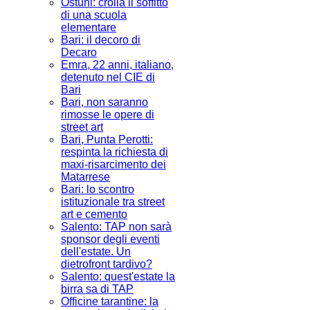
Ostuni: crolla il soffitto
di una scuola
elementare
Bari: il decoro di
Decaro
Emra, 22 anni, italiano,
detenuto nel CIE di
Bari
Bari, non saranno
rimosse le opere di
street art
Bari, Punta Perotti:
respinta la richiesta di
maxi-risarcimento dei
Matarrese
Bari: lo scontro
istituzionale tra street
art e cemento
Salento: TAP non sarà
sponsor degli eventi
dell'estate. Un
dietrofront tardivo?
Salento: quest'estate la
birra sa di TAP
Officine tarantine: la