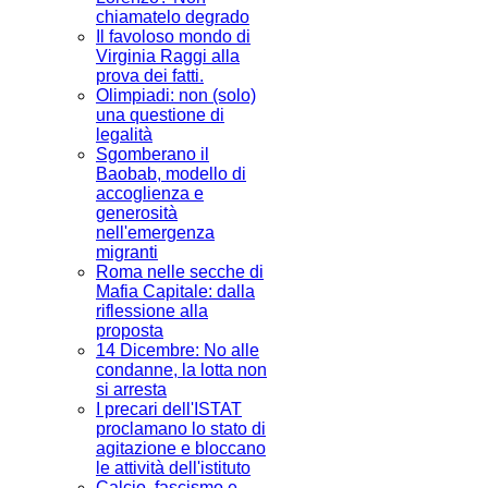
chiamatelo degrado
Il favoloso mondo di
Virginia Raggi alla
prova dei fatti.
Olimpiadi: non (solo)
una questione di
legalità
Sgomberano il
Baobab, modello di
accoglienza e
generosità
nell'emergenza
migranti
Roma nelle secche di
Mafia Capitale: dalla
riflessione alla
proposta
14 Dicembre: No alle
condanne, la lotta non
si arresta
I precari dell'ISTAT
proclamano lo stato di
agitazione e bloccano
le attività dell'istituto
Calcio, fascismo e