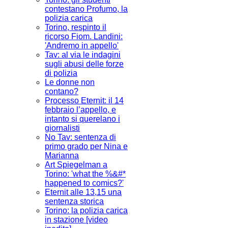
contestano Profumo, la
polizia carica
Torino, respinto il
ricorso Fiom. Landini:
'Andremo in appello'
Tav: al via le indagini
sugli abusi delle forze
di polizia
Le donne non
contano?
Processo Eternit: il 14
febbraio l’appello, e
intanto si querelano i
giornalisti
No Tav: sentenza di
primo grado per Nina e
Marianna
Art Spiegelman a
Torino: 'what the %&#*
happened to comics?'
Eternit alle 13,15 una
sentenza storica
Torino: la polizia carica
in stazione [video