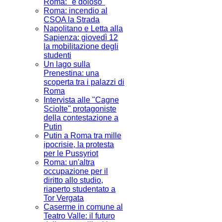
Roma: "è doloso"
Roma: incendio al
CSOA la Strada
Napolitano e Letta alla
Sapienza: giovedì 12
la mobilitazione degli
studenti
Un lago sulla
Prenestina: una
scoperta tra i palazzi di
Roma
Intervista alle "Cagne
Sciolte" protagoniste
della contestazione a
Putin
Putin a Roma tra mille
ipocrisie, la protesta
per le Pussyriot
Roma: un'altra
occupazione per il
diritto allo studio,
riaperto studentato a
Tor Vergata
Caserme in comune al
Teatro Valle: il futuro