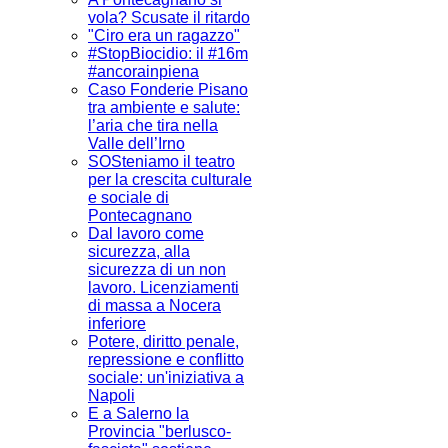
vola? Scusate il ritardo
"Ciro era un ragazzo"
#StopBiocidio: il #16m
#ancorainpiena
Caso Fonderie Pisano
tra ambiente e salute:
l’aria che tira nella
Valle dell’Irno
SOSteniamo il teatro
per la crescita culturale
e sociale di
Pontecagnano
Dal lavoro come
sicurezza, alla
sicurezza di un non
lavoro. Licenziamenti
di massa a Nocera
inferiore
Potere, diritto penale,
repressione e conflitto
sociale: un'iniziativa a
Napoli
E a Salerno la
Provincia "berlusco-