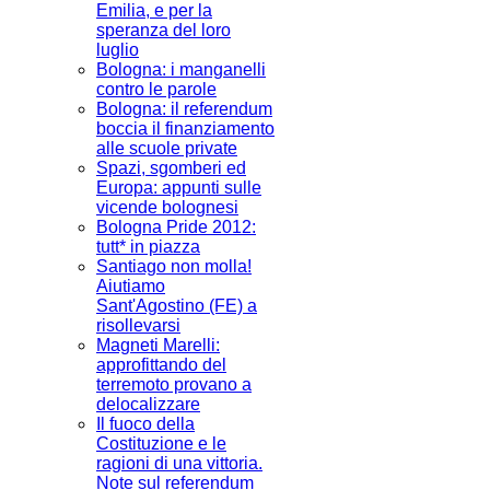
Emilia, e per la
speranza del loro
luglio
Bologna: i manganelli
contro le parole
Bologna: il referendum
boccia il finanziamento
alle scuole private
Spazi, sgomberi ed
Europa: appunti sulle
vicende bolognesi
Bologna Pride 2012:
tutt* in piazza
Santiago non molla!
Aiutiamo
Sant'Agostino (FE) a
risollevarsi
Magneti Marelli:
approfittando del
terremoto provano a
delocalizzare
Il fuoco della
Costituzione e le
ragioni di una vittoria.
Note sul referendum