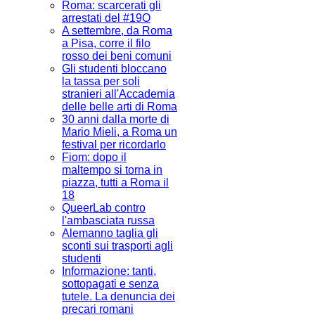
Roma: scarcerati gli
arrestati del #19O
A settembre, da Roma
a Pisa, corre il filo
rosso dei beni comuni
Gli studenti bloccano
la tassa per soli
stranieri all'Accademia
delle belle arti di Roma
30 anni dalla morte di
Mario Mieli, a Roma un
festival per ricordarlo
Fiom: dopo il
maltempo si torna in
piazza, tutti a Roma il
18
QueerLab contro
l'ambasciata russa
Alemanno taglia gli
sconti sui trasporti agli
studenti
Informazione: tanti,
sottopagati e senza
tutele. La denuncia dei
precari romani