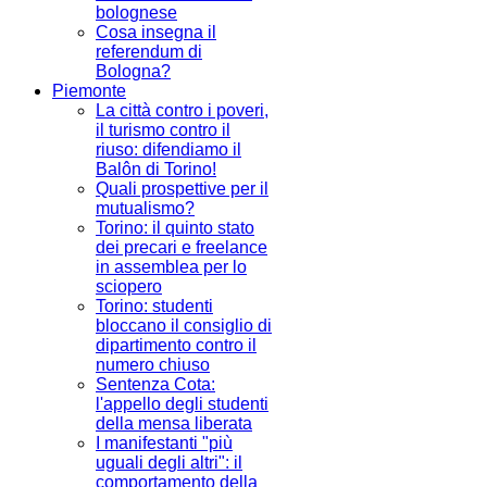
bolognese
Cosa insegna il
referendum di
Bologna?
Piemonte
La città contro i poveri,
il turismo contro il
riuso: difendiamo il
Balôn di Torino!
Quali prospettive per il
mutualismo?
Torino: il quinto stato
dei precari e freelance
in assemblea per lo
sciopero
Torino: studenti
bloccano il consiglio di
dipartimento contro il
numero chiuso
Sentenza Cota:
l'appello degli studenti
della mensa liberata
I manifestanti "più
uguali degli altri": il
comportamento della