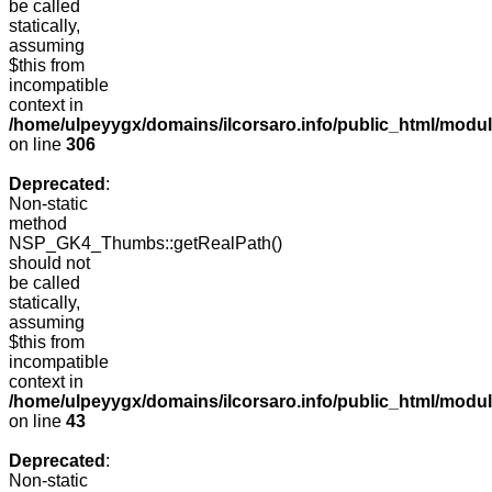
be called
statically,
assuming
$this from
incompatible
context in
/home/ulpeyygx/domains/ilcorsaro.info/public_html/modu
on line
306
Deprecated
:
Non-static
method
NSP_GK4_Thumbs::getRealPath()
should not
be called
statically,
assuming
$this from
incompatible
context in
/home/ulpeyygx/domains/ilcorsaro.info/public_html/mo
on line
43
Deprecated
:
Non-static