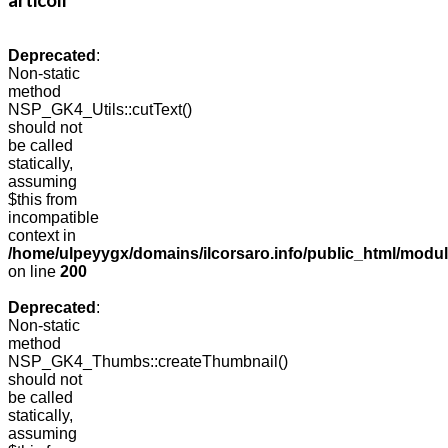
Deprecated
:
Non-static
method
NSP_GK4_Utils::cutText()
should not
be called
statically,
assuming
$this from
incompatible
context in
/home/ulpeyygx/domains/ilcorsaro.info/public_html/modu
on line
200
Deprecated
:
Non-static
method
NSP_GK4_Thumbs::createThumbnail()
should not
be called
statically,
assuming