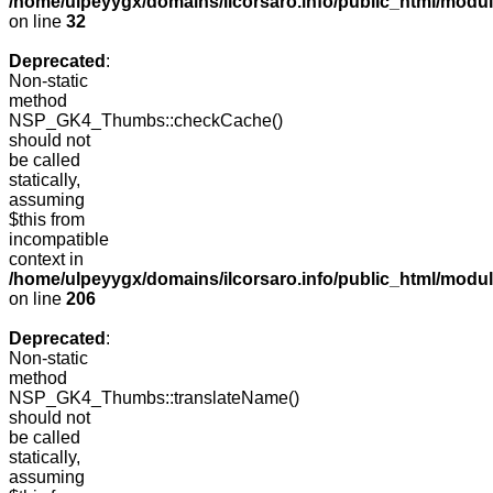
/home/ulpeyygx/domains/ilcorsaro.info/public_html/mo
on line
32
Deprecated
:
Non-static
method
NSP_GK4_Thumbs::checkCache()
should not
be called
statically,
assuming
$this from
incompatible
context in
/home/ulpeyygx/domains/ilcorsaro.info/public_html/mo
on line
206
Deprecated
:
Non-static
method
NSP_GK4_Thumbs::translateName()
should not
be called
statically,
assuming