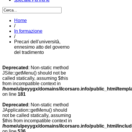
Home
/
In formazione
/
Precari dell'università,
ennesimo atto del governo
del tradimento
Deprecated
: Non-static method
JSite::getMenu() should not be
called statically, assuming $this
from incompatible context in
/home/ulpeyygx/domains/ilcorsaro.info/public_html/templ
on line
181
Deprecated
: Non-static method
JApplication::getMenu() should
not be called statically, assuming
$this from incompatible context in
/home/ulpeyygx/domains/ilcorsaro.info/public_html/includ
on line
536