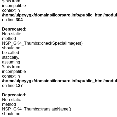
$this from
incompatible
context in
/home/ulpeyygx/domains/ilcorsaro.info/public_html/modu
on line
304
Deprecated
:
Non-static
method
NSP_GK4_Thumbs::checkSpecialImages()
should not
be called
statically,
assuming
$this from
incompatible
context in
/home/ulpeyygx/domains/ilcorsaro.info/public_html/mo
on line
127
Deprecated
:
Non-static
method
NSP_GK4_Thumbs::translateName()
should not