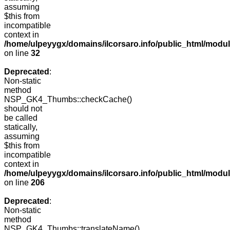
assuming
$this from
incompatible
context in
/home/ulpeyygx/domains/ilcorsaro.info/public_html/mo
on line
32
Deprecated
:
Non-static
method
NSP_GK4_Thumbs::checkCache()
should not
be called
statically,
assuming
$this from
incompatible
context in
/home/ulpeyygx/domains/ilcorsaro.info/public_html/mo
on line
206
Deprecated
:
Non-static
method
NSP_GK4_Thumbs::translateName()