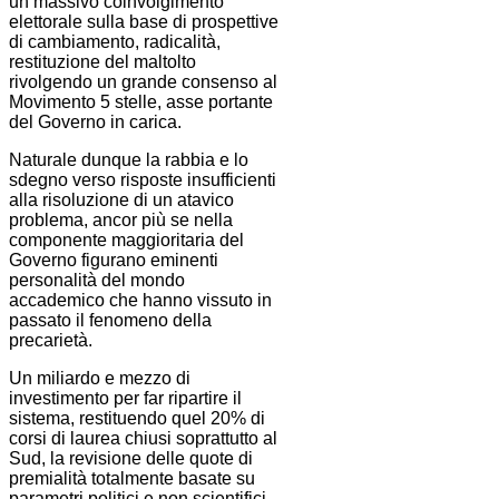
un massivo coinvolgimento
elettorale sulla base di prospettive
di cambiamento, radicalità,
restituzione del maltolto
rivolgendo un grande consenso al
Movimento 5 stelle, asse portante
del Governo in carica.
Naturale dunque la rabbia e lo
sdegno verso risposte insufficienti
alla risoluzione di un atavico
problema, ancor più se nella
componente maggioritaria del
Governo figurano eminenti
personalità del mondo
accademico che hanno vissuto in
passato il fenomeno della
precarietà.
Un miliardo e mezzo di
investimento per far ripartire il
sistema, restituendo quel 20% di
corsi di laurea chiusi soprattutto al
Sud, la revisione delle quote di
premialità totalmente basate su
parametri politici e non scientifici,