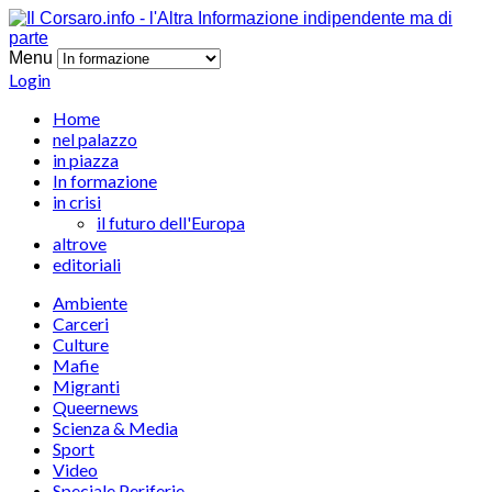
Menu
Login
Home
nel palazzo
in piazza
In formazione
in crisi
il futuro dell'Europa
altrove
editoriali
Ambiente
Carceri
Culture
Mafie
Migranti
Queernews
Scienza & Media
Sport
Video
Speciale Periferie