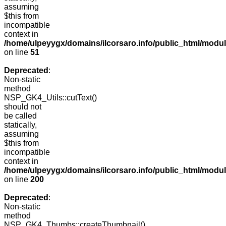
assuming
$this from
incompatible
context in
/home/ulpeyygx/domains/ilcorsaro.info/public_html/mo
on line
51
Deprecated
:
Non-static
method
NSP_GK4_Utils::cutText()
should not
be called
statically,
assuming
$this from
incompatible
context in
/home/ulpeyygx/domains/ilcorsaro.info/public_html/modu
on line
200
Deprecated
:
Non-static
method
NSP_GK4_Thumbs::createThumbnail()