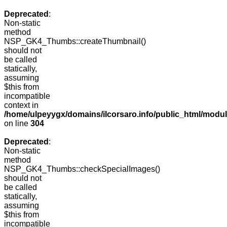
Deprecated
:
Non-static
method
NSP_GK4_Thumbs::createThumbnail()
should not
be called
statically,
assuming
$this from
incompatible
context in
/home/ulpeyygx/domains/ilcorsaro.info/public_html/modu
on line
304
Deprecated
:
Non-static
method
NSP_GK4_Thumbs::checkSpecialImages()
should not
be called
statically,
assuming
$this from
incompatible