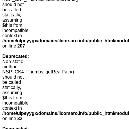
should not
be called
statically,
assuming
$this from
incompatible
context in
/home/ulpeyygx/domains/ilcorsaro.info/public_html/mo
on line
207
Deprecated
:
Non-static
method
NSP_GK4_Thumbs::getRealPath()
should not
be called
statically,
assuming
$this from
incompatible
context in
/home/ulpeyygx/domains/ilcorsaro.info/public_html/mo
on line
32
Deprecated
: