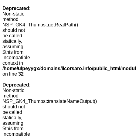
Deprecated
:
Non-static
method
NSP_GK4_Thumbs::getRealPath()
should not
be called
statically,
assuming
$this from
incompatible
context in
/home/ulpeyygx/domains/ilcorsaro.info/public_html/mo
on line
32
Deprecated
:
Non-static
method
NSP_GK4_Thumbs::translateNameOutput()
should not
be called
statically,
assuming
$this from
incompatible