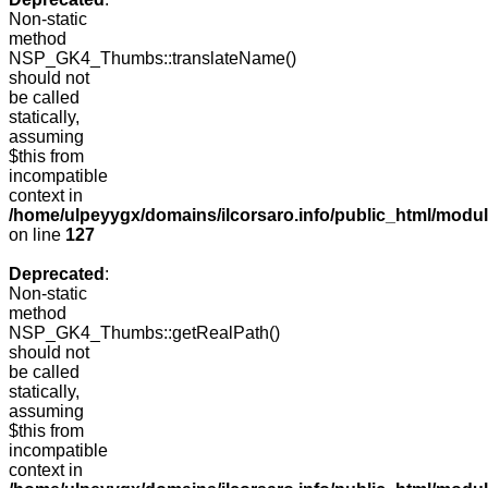
Non-static
method
NSP_GK4_Thumbs::translateName()
should not
be called
statically,
assuming
$this from
incompatible
context in
/home/ulpeyygx/domains/ilcorsaro.info/public_html/mo
on line
127
Deprecated
:
Non-static
method
NSP_GK4_Thumbs::getRealPath()
should not
be called
statically,
assuming
$this from
incompatible
context in