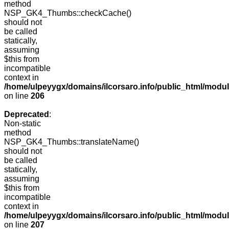
method
NSP_GK4_Thumbs::checkCache()
should not
be called
statically,
assuming
$this from
incompatible
context in
/home/ulpeyygx/domains/ilcorsaro.info/public_html/mo
on line
206
Deprecated
:
Non-static
method
NSP_GK4_Thumbs::translateName()
should not
be called
statically,
assuming
$this from
incompatible
context in
/home/ulpeyygx/domains/ilcorsaro.info/public_html/mo
on line
207