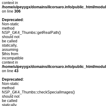
context in
/home/ulpeyygx/domains/ilcorsaro.info/public_html/modu
on line
306
Deprecated
:
Non-static
method
NSP_GK4_Thumbs::getRealPath()
should not
be called
statically,
assuming
$this from
incompatible
context in
/home/ulpeyygx/domains/ilcorsaro.info/public_html/mo
on line
43
Deprecated
:
Non-static
method
NSP_GK4_Thumbs::checkSpecialImages()
should not
be called
statically,