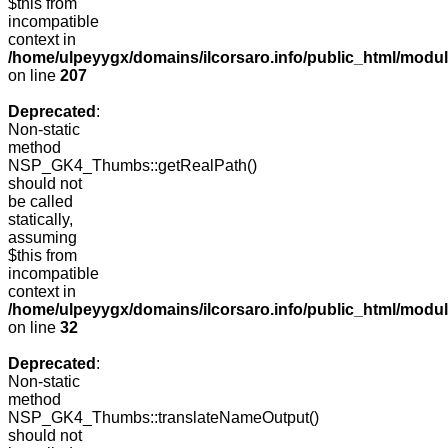
$this from
incompatible
context in
/home/ulpeyygx/domains/ilcorsaro.info/public_html/mo
on line
207
Deprecated
:
Non-static
method
NSP_GK4_Thumbs::getRealPath()
should not
be called
statically,
assuming
$this from
incompatible
context in
/home/ulpeyygx/domains/ilcorsaro.info/public_html/mo
on line
32
Deprecated
:
Non-static
method
NSP_GK4_Thumbs::translateNameOutput()
should not