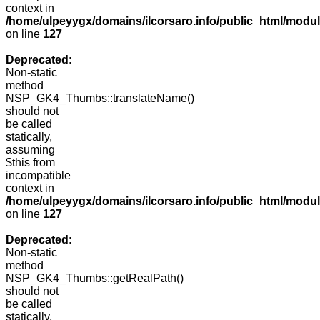
context in
/home/ulpeyygx/domains/ilcorsaro.info/public_html/mo
on line
127
Deprecated
:
Non-static
method
NSP_GK4_Thumbs::translateName()
should not
be called
statically,
assuming
$this from
incompatible
context in
/home/ulpeyygx/domains/ilcorsaro.info/public_html/mo
on line
127
Deprecated
:
Non-static
method
NSP_GK4_Thumbs::getRealPath()
should not
be called
statically,