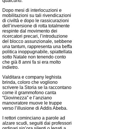
qualcuno.
Dopo mesi di interlocuzioni e
mobilitazioni su tali rivendicazioni
di civiltà e dopo le rassicurazioni
dell’inversione di rotta totalmente
respinte dal movimento dei
ricercatori precari, l’introduzione
del blocco assunzionale, sebbene
una tantum, rappresenta una beffa
politica inoppugnabile, spiattellata
sotto Natale non tenendo conto
che già 8 anni fa si era molto
indietro.
Valditara e company leghista
brinda, coloro che vogliono
scrivere la Storia se la raccontano
come il grammofono canta
“Giovinezza” e l’anziano
manovratore muove le truppe
verso l’illusione di Addis Abeba.
I rettori cominciano a parole ad
alzare scudi, seguiti dai professori
ordinari sin’ora silenti o legati a