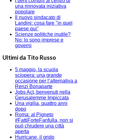
I beni comuni al centro di
una rinnovata iniziativa
popolare
Il nuovo sindacato di
Landini: cosa fare "in quel
paese qui"
Scienze politiche inutile?
No: lo sono imprese e
governi
Ultimi da Tito Russo
5 maggio, la scuola
sciopera: una grande
occasione per l’alternativa a
Renzi Bonaparte
Jobs Act, benvenuti nella
Gerusalemme Impiccata
Una vigilia, quattro anni
dopo
Roma: al Pigneto
#FattiForteFanfulla, non si
può chiudere una città
aperta
Hurricane, il grido