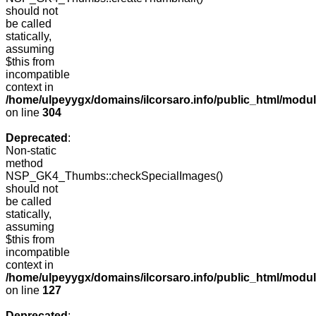
should not
be called
statically,
assuming
$this from
incompatible
context in
/home/ulpeyygx/domains/ilcorsaro.info/public_html/modu
on line
304
Deprecated
:
Non-static
method
NSP_GK4_Thumbs::checkSpecialImages()
should not
be called
statically,
assuming
$this from
incompatible
context in
/home/ulpeyygx/domains/ilcorsaro.info/public_html/mo
on line
127
Deprecated
: