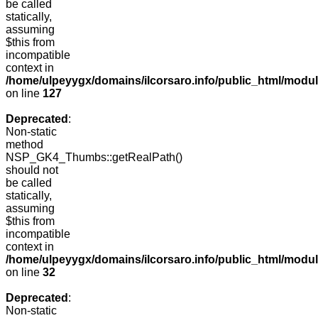
be called
statically,
assuming
$this from
incompatible
context in
/home/ulpeyygx/domains/ilcorsaro.info/public_html/mo
on line
127
Deprecated
:
Non-static
method
NSP_GK4_Thumbs::getRealPath()
should not
be called
statically,
assuming
$this from
incompatible
context in
/home/ulpeyygx/domains/ilcorsaro.info/public_html/mo
on line
32
Deprecated
:
Non-static