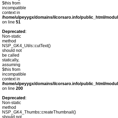
$this from
incompatible
context in
/home/ulpeyygx/domains/ilcorsaro.info/public_html/mo
on line
51
Deprecated
:
Non-static
method
NSP_GK4_Utils::cutText()
should not
be called
statically,
assuming
$this from
incompatible
context in
/home/ulpeyygx/domains/ilcorsaro.info/public_html/modu
on line
200
Deprecated
:
Non-static
method
NSP_GK4_Thumbs::createThumbnail()
should not