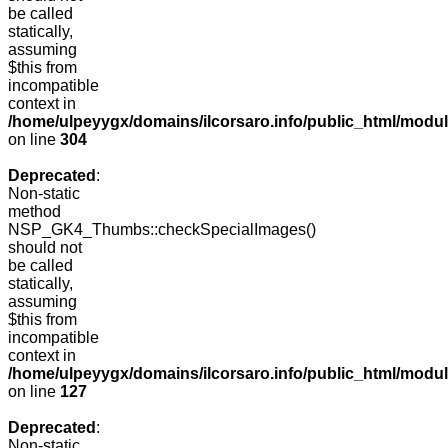
be called
statically,
assuming
$this from
incompatible
context in
/home/ulpeyygx/domains/ilcorsaro.info/public_html/modu
on line
304
Deprecated
:
Non-static
method
NSP_GK4_Thumbs::checkSpecialImages()
should not
be called
statically,
assuming
$this from
incompatible
context in
/home/ulpeyygx/domains/ilcorsaro.info/public_html/mo
on line
127
Deprecated
:
Non-static