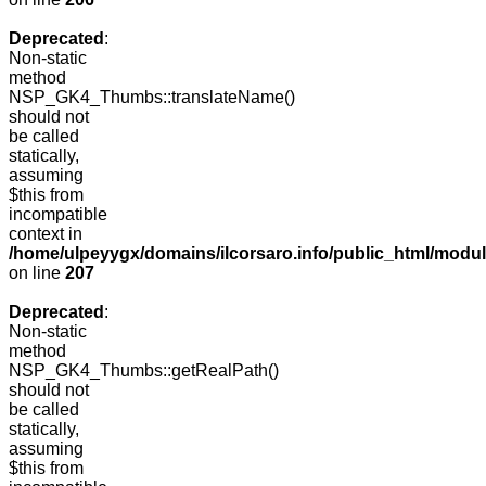
Deprecated
:
Non-static
method
NSP_GK4_Thumbs::translateName()
should not
be called
statically,
assuming
$this from
incompatible
context in
/home/ulpeyygx/domains/ilcorsaro.info/public_html/mo
on line
207
Deprecated
:
Non-static
method
NSP_GK4_Thumbs::getRealPath()
should not
be called
statically,
assuming
$this from