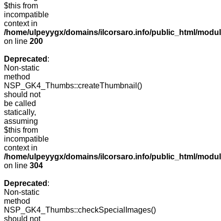
$this from
incompatible
context in
/home/ulpeyygx/domains/ilcorsaro.info/public_html/modu
on line
200
Deprecated
:
Non-static
method
NSP_GK4_Thumbs::createThumbnail()
should not
be called
statically,
assuming
$this from
incompatible
context in
/home/ulpeyygx/domains/ilcorsaro.info/public_html/modu
on line
304
Deprecated
:
Non-static
method
NSP_GK4_Thumbs::checkSpecialImages()
should not