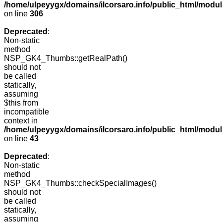
/home/ulpeyygx/domains/ilcorsaro.info/public_html/modu
on line
306
Deprecated
:
Non-static
method
NSP_GK4_Thumbs::getRealPath()
should not
be called
statically,
assuming
$this from
incompatible
context in
/home/ulpeyygx/domains/ilcorsaro.info/public_html/mo
on line
43
Deprecated
:
Non-static
method
NSP_GK4_Thumbs::checkSpecialImages()
should not
be called
statically,
assuming