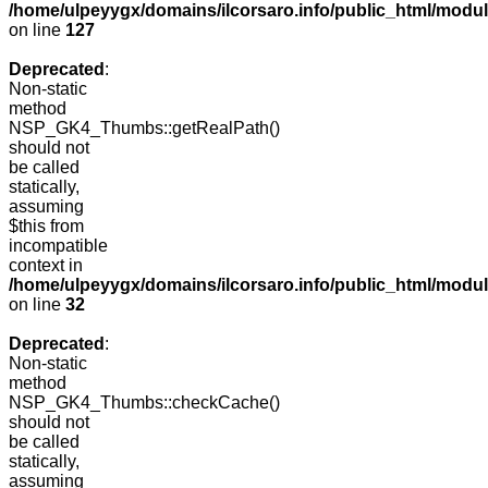
/home/ulpeyygx/domains/ilcorsaro.info/public_html/mo
on line
127
Deprecated
:
Non-static
method
NSP_GK4_Thumbs::getRealPath()
should not
be called
statically,
assuming
$this from
incompatible
context in
/home/ulpeyygx/domains/ilcorsaro.info/public_html/mo
on line
32
Deprecated
:
Non-static
method
NSP_GK4_Thumbs::checkCache()
should not
be called
statically,
assuming