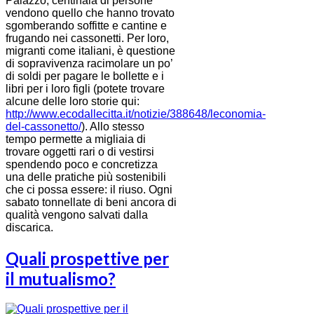
Palazzo, centinaia di persone
vendono quello che hanno trovato
sgomberando soffitte e cantine e
frugando nei cassonetti. Per loro,
migranti come italiani, è questione
di sopravivenza racimolare un po’
di soldi per pagare le bollette e i
libri per i loro figli (potete trovare
alcune delle loro storie qui:
http://www.ecodallecitta.it/notizie/388648/leconomia-
del-cassonetto/
). Allo stesso
tempo permette a migliaia di
trovare oggetti rari o di vestirsi
spendendo poco e concretizza
una delle pratiche più sostenibili
che ci possa essere: il riuso. Ogni
sabato tonnellate di beni ancora di
qualità vengono salvati dalla
discarica.
Quali prospettive per
il mutualismo?