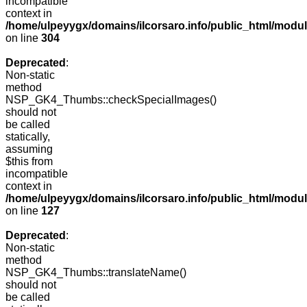
incompatible
context in
/home/ulpeyygx/domains/ilcorsaro.info/public_html/modu
on line
304
Deprecated
:
Non-static
method
NSP_GK4_Thumbs::checkSpecialImages()
should not
be called
statically,
assuming
$this from
incompatible
context in
/home/ulpeyygx/domains/ilcorsaro.info/public_html/mo
on line
127
Deprecated
:
Non-static
method
NSP_GK4_Thumbs::translateName()
should not
be called