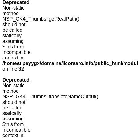
Deprecated
:
Non-static
method
NSP_GK4_Thumbs::getRealPath()
should not
be called
statically,
assuming
$this from
incompatible
context in
/home/ulpeyygx/domains/ilcorsaro.info/public_html/mo
on line
32
Deprecated
:
Non-static
method
NSP_GK4_Thumbs::translateNameOutput()
should not
be called
statically,
assuming
$this from
incompatible
context in