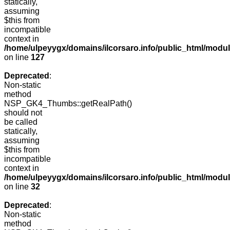
statically,
assuming
$this from
incompatible
context in
/home/ulpeyygx/domains/ilcorsaro.info/public_html/mo
on line
127
Deprecated
:
Non-static
method
NSP_GK4_Thumbs::getRealPath()
should not
be called
statically,
assuming
$this from
incompatible
context in
/home/ulpeyygx/domains/ilcorsaro.info/public_html/mo
on line
32
Deprecated
:
Non-static
method