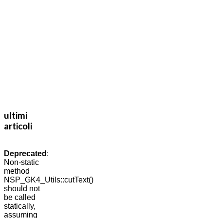
ultimi
articoli
Deprecated
:
Non-static
method
NSP_GK4_Utils::cutText()
should not
be called
statically,
assuming