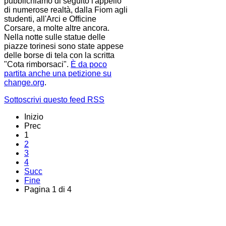
pubblichiamo di seguito l'appello
di numerose realtà, dalla Fiom agli
studenti, all'Arci e Officine
Corsare, a molte altre ancora.
Nella notte sulle statue delle
piazze torinesi sono state appese
delle borse di tela con la scritta
"Cota rimborsaci".
È da poco
partita anche una petizione su
change.org
.
Sottoscrivi questo feed RSS
Inizio
Prec
1
2
3
4
Succ
Fine
Pagina 1 di 4