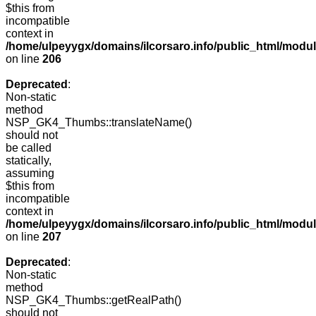
$this from
incompatible
context in
/home/ulpeyygx/domains/ilcorsaro.info/public_html/mo
on line
206
Deprecated
:
Non-static
method
NSP_GK4_Thumbs::translateName()
should not
be called
statically,
assuming
$this from
incompatible
context in
/home/ulpeyygx/domains/ilcorsaro.info/public_html/mo
on line
207
Deprecated
:
Non-static
method
NSP_GK4_Thumbs::getRealPath()
should not