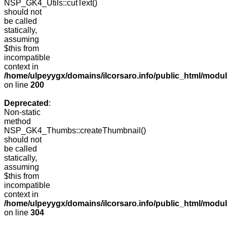
NSP_GK4_Utils::cutText()
should not
be called
statically,
assuming
$this from
incompatible
context in
/home/ulpeyygx/domains/ilcorsaro.info/public_html/modu
on line
200
Deprecated
:
Non-static
method
NSP_GK4_Thumbs::createThumbnail()
should not
be called
statically,
assuming
$this from
incompatible
context in
/home/ulpeyygx/domains/ilcorsaro.info/public_html/modu
on line
304