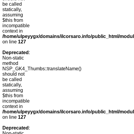
be called
statically,
assuming
$this from
incompatible
context in
/home/ulpeyygx/domains/ilcorsaro.info/public_html/mo
on line
127
Deprecated
:
Non-static
method
NSP_GK4_Thumbs::translateName()
should not
be called
statically,
assuming
$this from
incompatible
context in
/home/ulpeyygx/domains/ilcorsaro.info/public_html/mo
on line
127
Deprecated
:
Non-static