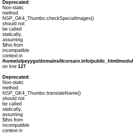
Deprecated
:
Non-static
method
NSP_GK4_Thumbs::checkSpecialImages()
should not
be called
statically,
assuming
$this from
incompatible
context in
/home/ulpeyygx/domains/ilcorsaro.info/public_html/mo
on line
127
Deprecated
:
Non-static
method
NSP_GK4_Thumbs::translateName()
should not
be called
statically,
assuming
$this from
incompatible
context in