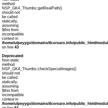
method
NSP_GK4_Thumbs::getRealPath()
should not
be called
statically,
assuming
$this from
incompatible
context in
/home/ulpeyygx/domains/ilcorsaro.info/public_html/mo
on line
43
Deprecated
:
Non-static
method
NSP_GK4_Thumbs::checkSpecialImages()
should not
be called
statically,
assuming
$this from
incompatible
context in
/home/ulpeyygx/domains/ilcorsaro.info/public_html/mo
on line
51