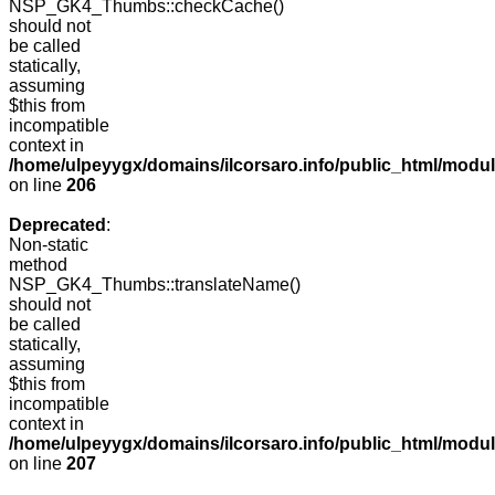
NSP_GK4_Thumbs::checkCache()
should not
be called
statically,
assuming
$this from
incompatible
context in
/home/ulpeyygx/domains/ilcorsaro.info/public_html/mo
on line
206
Deprecated
:
Non-static
method
NSP_GK4_Thumbs::translateName()
should not
be called
statically,
assuming
$this from
incompatible
context in
/home/ulpeyygx/domains/ilcorsaro.info/public_html/mo
on line
207