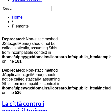
Home
/
Piemonte
Deprecated
: Non-static method
JSite::getMenu() should not be
called statically, assuming $this
from incompatible context in
/home/ulpeyygx/domains/ilcorsaro.info/public_html/templ
on line
181
Deprecated
: Non-static method
JApplication::getMenu() should
not be called statically, assuming
$this from incompatible context in
/home/ulpeyygx/domains/ilcorsaro.info/public_html/includ
on line
536
La città contro i
poveri, il turismo