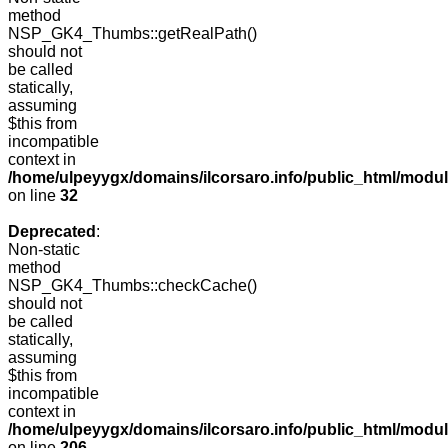
method
NSP_GK4_Thumbs::getRealPath()
should not
be called
statically,
assuming
$this from
incompatible
context in
/home/ulpeyygx/domains/ilcorsaro.info/public_html/mo
on line
32
Deprecated
:
Non-static
method
NSP_GK4_Thumbs::checkCache()
should not
be called
statically,
assuming
$this from
incompatible
context in
/home/ulpeyygx/domains/ilcorsaro.info/public_html/mo
on line
206