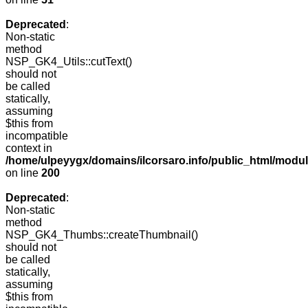
Deprecated
:
Non-static
method
NSP_GK4_Utils::cutText()
should not
be called
statically,
assuming
$this from
incompatible
context in
/home/ulpeyygx/domains/ilcorsaro.info/public_html/modu
on line
200
Deprecated
:
Non-static
method
NSP_GK4_Thumbs::createThumbnail()
should not
be called
statically,
assuming
$this from