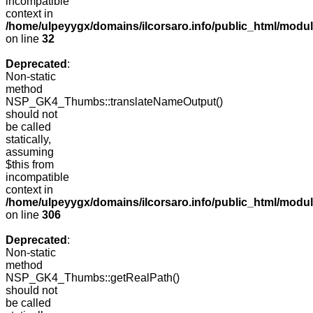
incompatible
context in
/home/ulpeyygx/domains/ilcorsaro.info/public_html/mo
on line
32
Deprecated
:
Non-static
method
NSP_GK4_Thumbs::translateNameOutput()
should not
be called
statically,
assuming
$this from
incompatible
context in
/home/ulpeyygx/domains/ilcorsaro.info/public_html/modu
on line
306
Deprecated
:
Non-static
method
NSP_GK4_Thumbs::getRealPath()
should not
be called