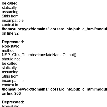
be called
statically,
assuming
$this from
incompatible
context in
/home/ulpeyygx/domains/ilcorsaro.info/public_html/mo
on line
32
Deprecated
:
Non-static
method
NSP_GK4_Thumbs::translateNameOutput()
should not
be called
statically,
assuming
$this from
incompatible
context in
/home/ulpeyygx/domains/ilcorsaro.info/public_html/modu
on line
306
Deprecated
:
Non-static