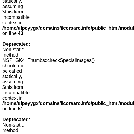
statically,
assuming
$this from
incompatible
context in
/home/ulpeyygx/domains/ilcorsaro.info/public_html/mo
on line
43
Deprecated
:
Non-static
method
NSP_GK4_Thumbs::checkSpecialImages()
should not
be called
statically,
assuming
$this from
incompatible
context in
/home/ulpeyygx/domains/ilcorsaro.info/public_html/mo
on line
51
Deprecated
:
Non-static
method