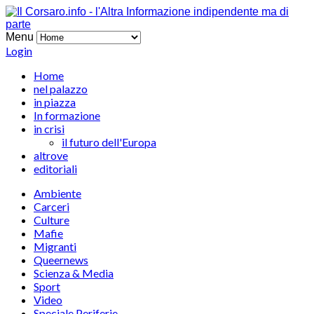
Menu
Login
Home
nel palazzo
in piazza
In formazione
in crisi
il futuro dell'Europa
altrove
editoriali
Ambiente
Carceri
Culture
Mafie
Migranti
Queernews
Scienza & Media
Sport
Video
Speciale Periferie