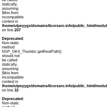
statically,
assuming
$this from
incompatible
context in
/home/ulpeyygx/domains/ilcorsaro.info/public_html/mo
on line
207
Deprecated
:
Non-static
method
NSP_GK4_Thumbs::getRealPath()
should not
be called
statically,
assuming
$this from
incompatible
context in
/home/ulpeyygx/domains/ilcorsaro.info/public_html/mo
on line
32
Deprecated
:
Non-static