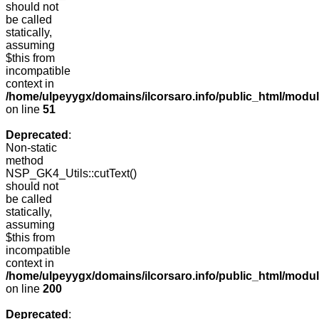
should not
be called
statically,
assuming
$this from
incompatible
context in
/home/ulpeyygx/domains/ilcorsaro.info/public_html/mo
on line
51
Deprecated
:
Non-static
method
NSP_GK4_Utils::cutText()
should not
be called
statically,
assuming
$this from
incompatible
context in
/home/ulpeyygx/domains/ilcorsaro.info/public_html/modu
on line
200
Deprecated
: