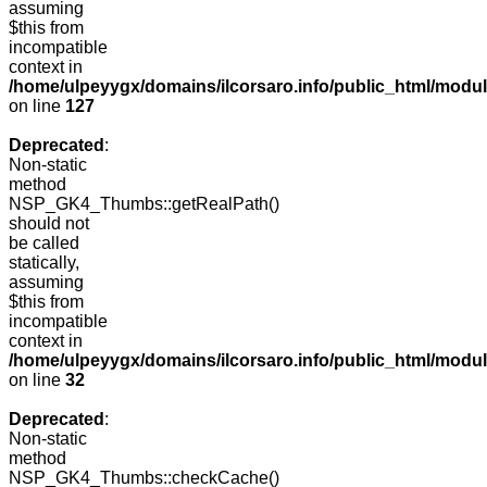
assuming
$this from
incompatible
context in
/home/ulpeyygx/domains/ilcorsaro.info/public_html/mo
on line
127
Deprecated
:
Non-static
method
NSP_GK4_Thumbs::getRealPath()
should not
be called
statically,
assuming
$this from
incompatible
context in
/home/ulpeyygx/domains/ilcorsaro.info/public_html/mo
on line
32
Deprecated
:
Non-static
method
NSP_GK4_Thumbs::checkCache()