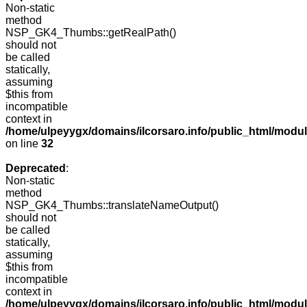
Non-static
method
NSP_GK4_Thumbs::getRealPath()
should not
be called
statically,
assuming
$this from
incompatible
context in
/home/ulpeyygx/domains/ilcorsaro.info/public_html/mo
on line
32
Deprecated
:
Non-static
method
NSP_GK4_Thumbs::translateNameOutput()
should not
be called
statically,
assuming
$this from
incompatible
context in
/home/ulpeyygx/domains/ilcorsaro.info/public_html/modu