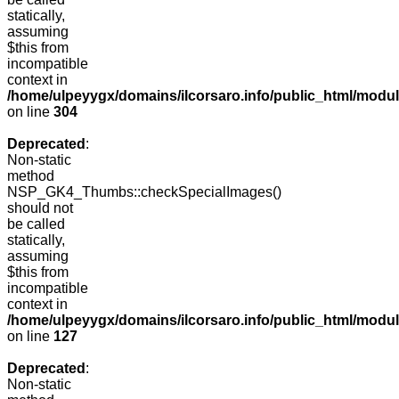
statically,
assuming
$this from
incompatible
context in
/home/ulpeyygx/domains/ilcorsaro.info/public_html/modu
on line
304
Deprecated
:
Non-static
method
NSP_GK4_Thumbs::checkSpecialImages()
should not
be called
statically,
assuming
$this from
incompatible
context in
/home/ulpeyygx/domains/ilcorsaro.info/public_html/mo
on line
127
Deprecated
:
Non-static