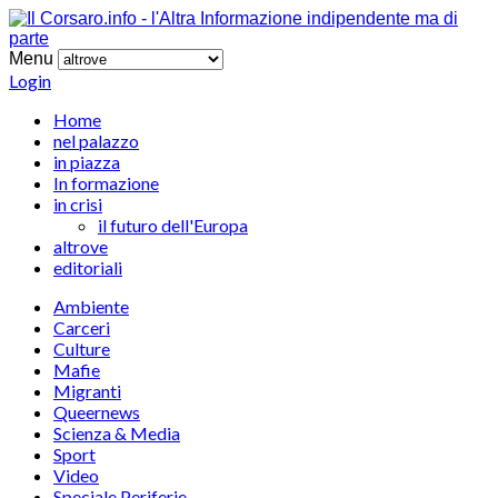
Menu
Login
Home
nel palazzo
in piazza
In formazione
in crisi
il futuro dell'Europa
altrove
editoriali
Ambiente
Carceri
Culture
Mafie
Migranti
Queernews
Scienza & Media
Sport
Video
Speciale Periferie