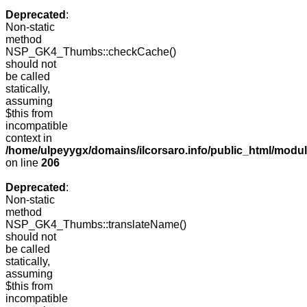
Deprecated
:
Non-static
method
NSP_GK4_Thumbs::checkCache()
should not
be called
statically,
assuming
$this from
incompatible
context in
/home/ulpeyygx/domains/ilcorsaro.info/public_html/mo
on line
206
Deprecated
:
Non-static
method
NSP_GK4_Thumbs::translateName()
should not
be called
statically,
assuming
$this from
incompatible