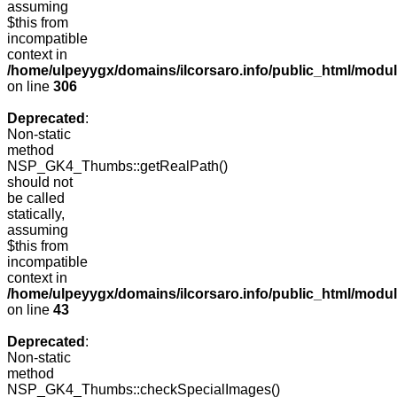
assuming
$this from
incompatible
context in
/home/ulpeyygx/domains/ilcorsaro.info/public_html/modu
on line
306
Deprecated
:
Non-static
method
NSP_GK4_Thumbs::getRealPath()
should not
be called
statically,
assuming
$this from
incompatible
context in
/home/ulpeyygx/domains/ilcorsaro.info/public_html/mo
on line
43
Deprecated
:
Non-static
method
NSP_GK4_Thumbs::checkSpecialImages()