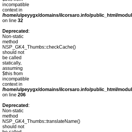
incompatible
context in
/home/ulpeyygx/domains/ilcorsaro.info/public_html/mo
on line
32
Deprecated
:
Non-static
method
NSP_GK4_Thumbs::checkCache()
should not
be called
statically,
assuming
$this from
incompatible
context in
/home/ulpeyygx/domains/ilcorsaro.info/public_html/mo
on line
206
Deprecated
:
Non-static
method
NSP_GK4_Thumbs::translateName()
should not
be called