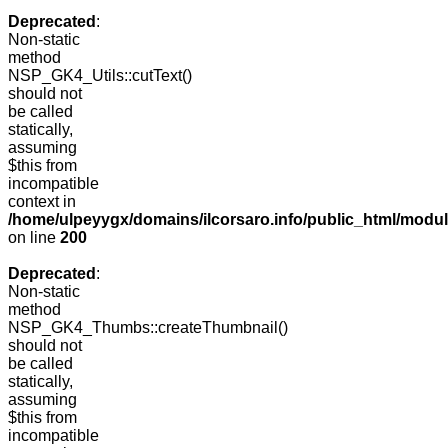
Deprecated
:
Non-static
method
NSP_GK4_Utils::cutText()
should not
be called
statically,
assuming
$this from
incompatible
context in
/home/ulpeyygx/domains/ilcorsaro.info/public_html/modu
on line
200
Deprecated
:
Non-static
method
NSP_GK4_Thumbs::createThumbnail()
should not
be called
statically,
assuming
$this from
incompatible