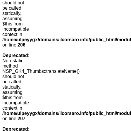
should not
be called
statically,
assuming
$this from
incompatible
context in
/home/ulpeyygx/domains/ilcorsaro.info/public_html/mo
on line
206
Deprecated
:
Non-static
method
NSP_GK4_Thumbs::translateName()
should not
be called
statically,
assuming
$this from
incompatible
context in
/home/ulpeyygx/domains/ilcorsaro.info/public_html/mo
on line
207
Deprecated
: