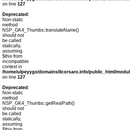
on line
127
Deprecated
:
Non-static
method
NSP_GK4_Thumbs::translateName()
should not
be called
statically,
assuming
$this from
incompatible
context in
/home/ulpeyygx/domains/ilcorsaro.info/public_html/mo
on line
127
Deprecated
:
Non-static
method
NSP_GK4_Thumbs::getRealPath()
should not
be called
statically,
assuming
$this from