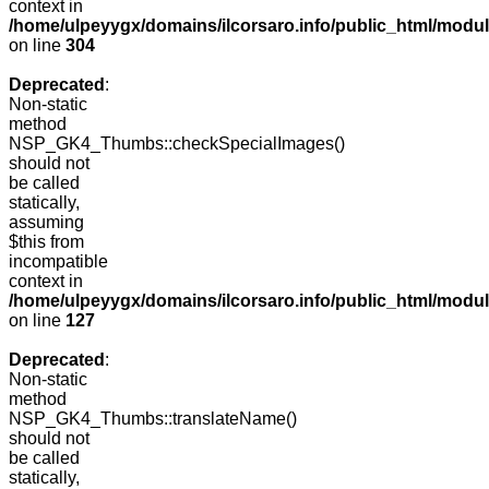
context in
/home/ulpeyygx/domains/ilcorsaro.info/public_html/modu
on line
304
Deprecated
:
Non-static
method
NSP_GK4_Thumbs::checkSpecialImages()
should not
be called
statically,
assuming
$this from
incompatible
context in
/home/ulpeyygx/domains/ilcorsaro.info/public_html/mo
on line
127
Deprecated
:
Non-static
method
NSP_GK4_Thumbs::translateName()
should not
be called
statically,