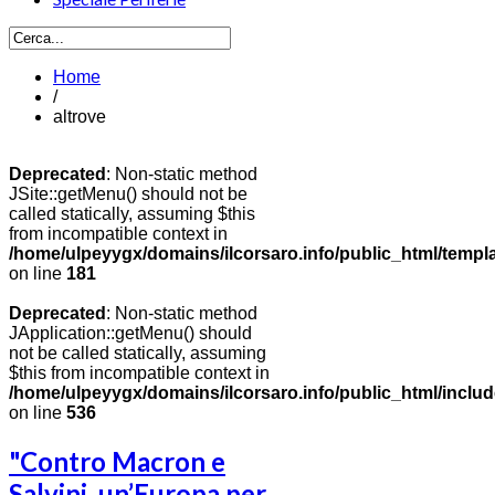
Home
/
altrove
Deprecated
: Non-static method
JSite::getMenu() should not be
called statically, assuming $this
from incompatible context in
/home/ulpeyygx/domains/ilcorsaro.info/public_html/templ
on line
181
Deprecated
: Non-static method
JApplication::getMenu() should
not be called statically, assuming
$this from incompatible context in
/home/ulpeyygx/domains/ilcorsaro.info/public_html/includ
on line
536
"Contro Macron e
Salvini, un’Europa per