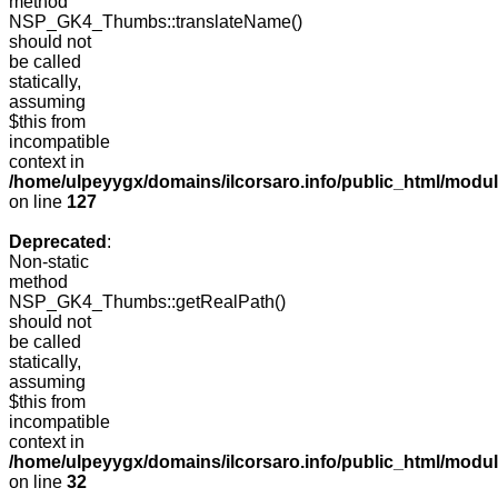
method
NSP_GK4_Thumbs::translateName()
should not
be called
statically,
assuming
$this from
incompatible
context in
/home/ulpeyygx/domains/ilcorsaro.info/public_html/mo
on line
127
Deprecated
:
Non-static
method
NSP_GK4_Thumbs::getRealPath()
should not
be called
statically,
assuming
$this from
incompatible
context in
/home/ulpeyygx/domains/ilcorsaro.info/public_html/mo
on line
32