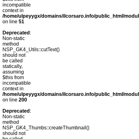
incompatible
context in
/home/ulpeyygx/domains/ilcorsaro.info/public_html/mo
on line
51
Deprecated
:
Non-static
method
NSP_GK4_Utils::cutText()
should not
be called
statically,
assuming
$this from
incompatible
context in
/home/ulpeyygx/domains/ilcorsaro.info/public_html/modu
on line
200
Deprecated
:
Non-static
method
NSP_GK4_Thumbs::createThumbnail()
should not
be called