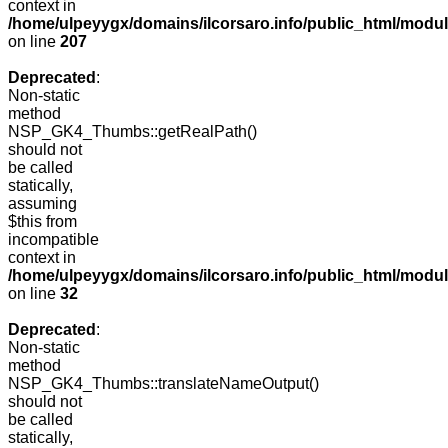
context in
/home/ulpeyygx/domains/ilcorsaro.info/public_html/mo
on line
207
Deprecated
:
Non-static
method
NSP_GK4_Thumbs::getRealPath()
should not
be called
statically,
assuming
$this from
incompatible
context in
/home/ulpeyygx/domains/ilcorsaro.info/public_html/mo
on line
32
Deprecated
:
Non-static
method
NSP_GK4_Thumbs::translateNameOutput()
should not
be called
statically,