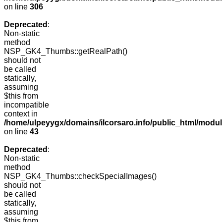
on line
306
Deprecated
:
Non-static
method
NSP_GK4_Thumbs::getRealPath()
should not
be called
statically,
assuming
$this from
incompatible
context in
/home/ulpeyygx/domains/ilcorsaro.info/public_html/mo
on line
43
Deprecated
:
Non-static
method
NSP_GK4_Thumbs::checkSpecialImages()
should not
be called
statically,
assuming
$this from