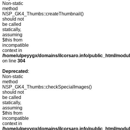
Non-static
method
NSP_GK4_Thumbs::createThumbnail()
should not
be called
statically,
assuming
$this from
incompatible
context in
/home/ulpeyygx/domains/ilcorsaro.info/public_html/modu
on line
304
Deprecated
:
Non-static
method
NSP_GK4_Thumbs::checkSpecialImages()
should not
be called
statically,
assuming
$this from
incompatible
context in
/home/ulpeyygx/domains/ilcorsaro.info/public_html/mo