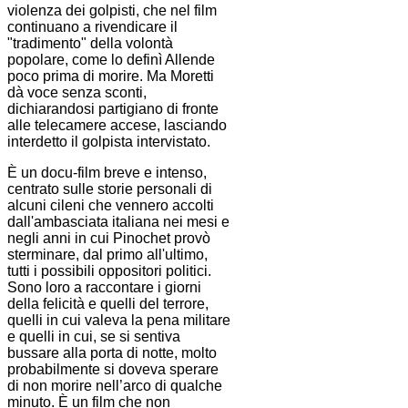
violenza dei golpisti, che nel film
continuano a rivendicare il
"tradimento" della volontà
popolare, come lo definì Allende
poco prima di morire. Ma Moretti
dà voce senza sconti,
dichiarandosi partigiano di fronte
alle telecamere accese, lasciando
interdetto il golpista intervistato.
È un docu-film breve e intenso,
centrato sulle storie personali di
alcuni cileni che vennero accolti
dall'ambasciata italiana nei mesi e
negli anni in cui Pinochet provò
sterminare, dal primo all'ultimo,
tutti i possibili oppositori politici.
Sono loro a raccontare i giorni
della felicità e quelli del terrore,
quelli in cui valeva la pena militare
e quelli in cui, se si sentiva
bussare alla porta di notte, molto
probabilmente si doveva sperare
di non morire nell’arco di qualche
minuto. È un film che non