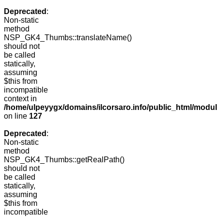
Deprecated
:
Non-static
method
NSP_GK4_Thumbs::translateName()
should not
be called
statically,
assuming
$this from
incompatible
context in
/home/ulpeyygx/domains/ilcorsaro.info/public_html/mo
on line
127
Deprecated
:
Non-static
method
NSP_GK4_Thumbs::getRealPath()
should not
be called
statically,
assuming
$this from
incompatible