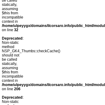
be called
statically,
assuming
$this from
incompatible
context in
/home/ulpeyygx/domains/ilcorsaro.info/public_html/mo
on line
32
Deprecated
:
Non-static
method
NSP_GK4_Thumbs::checkCache()
should not
be called
statically,
assuming
$this from
incompatible
context in
/home/ulpeyygx/domains/ilcorsaro.info/public_html/mo
on line
206
Deprecated
:
Non-static