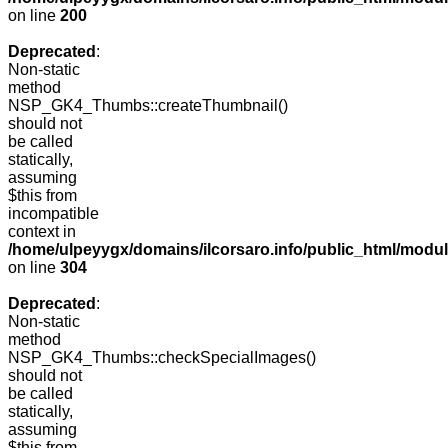
on line
200
Deprecated
:
Non-static
method
NSP_GK4_Thumbs::createThumbnail()
should not
be called
statically,
assuming
$this from
incompatible
context in
/home/ulpeyygx/domains/ilcorsaro.info/public_html/modu
on line
304
Deprecated
:
Non-static
method
NSP_GK4_Thumbs::checkSpecialImages()
should not
be called
statically,
assuming
$this from