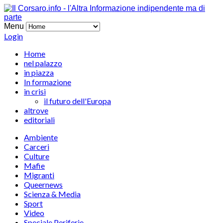
Menu
Login
Home
nel palazzo
in piazza
In formazione
in crisi
il futuro dell'Europa
altrove
editoriali
Ambiente
Carceri
Culture
Mafie
Migranti
Queernews
Scienza & Media
Sport
Video
Speciale Periferie