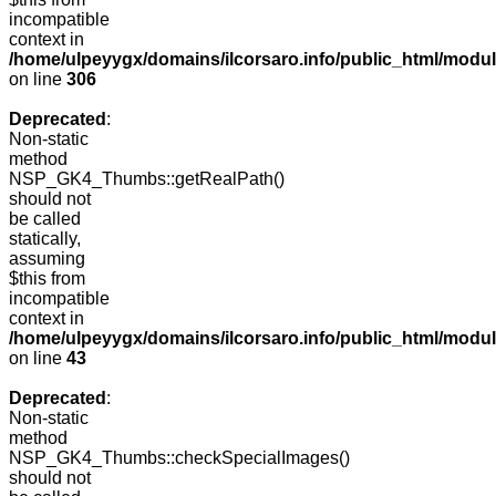
incompatible
context in
/home/ulpeyygx/domains/ilcorsaro.info/public_html/modu
on line
306
Deprecated
:
Non-static
method
NSP_GK4_Thumbs::getRealPath()
should not
be called
statically,
assuming
$this from
incompatible
context in
/home/ulpeyygx/domains/ilcorsaro.info/public_html/mo
on line
43
Deprecated
:
Non-static
method
NSP_GK4_Thumbs::checkSpecialImages()
should not