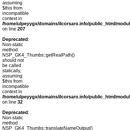
assuming
$this from
incompatible
context in
/home/ulpeyygx/domains/ilcorsaro.info/public_html/mo
on line
207
Deprecated
:
Non-static
method
NSP_GK4_Thumbs::getRealPath()
should not
be called
statically,
assuming
$this from
incompatible
context in
/home/ulpeyygx/domains/ilcorsaro.info/public_html/mo
on line
32
Deprecated
:
Non-static
method
NSP_GK4_Thumbs::translateNameOutput()