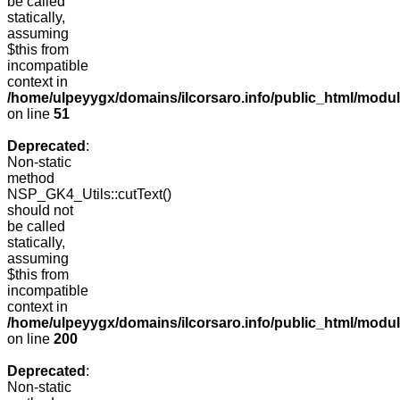
be called
statically,
assuming
$this from
incompatible
context in
/home/ulpeyygx/domains/ilcorsaro.info/public_html/mo
on line
51
Deprecated
:
Non-static
method
NSP_GK4_Utils::cutText()
should not
be called
statically,
assuming
$this from
incompatible
context in
/home/ulpeyygx/domains/ilcorsaro.info/public_html/modu
on line
200
Deprecated
:
Non-static