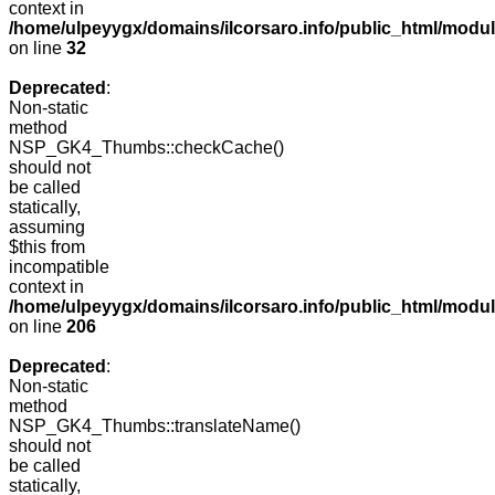
context in
/home/ulpeyygx/domains/ilcorsaro.info/public_html/mo
on line
32
Deprecated
:
Non-static
method
NSP_GK4_Thumbs::checkCache()
should not
be called
statically,
assuming
$this from
incompatible
context in
/home/ulpeyygx/domains/ilcorsaro.info/public_html/mo
on line
206
Deprecated
:
Non-static
method
NSP_GK4_Thumbs::translateName()
should not
be called
statically,