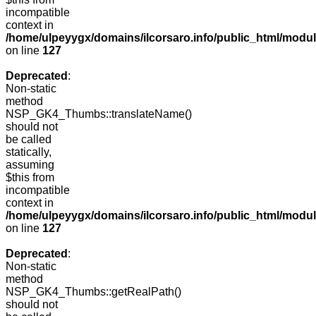
incompatible
context in
/home/ulpeyygx/domains/ilcorsaro.info/public_html/mo
on line
127
Deprecated
:
Non-static
method
NSP_GK4_Thumbs::translateName()
should not
be called
statically,
assuming
$this from
incompatible
context in
/home/ulpeyygx/domains/ilcorsaro.info/public_html/mo
on line
127
Deprecated
:
Non-static
method
NSP_GK4_Thumbs::getRealPath()
should not