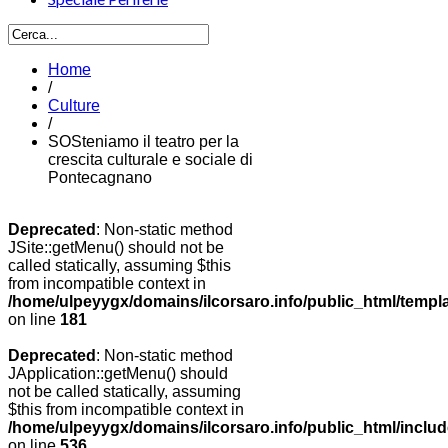
Home
/
Culture
/
SOSteniamo il teatro per la
crescita culturale e sociale di
Pontecagnano
Deprecated
: Non-static method
JSite::getMenu() should not be
called statically, assuming $this
from incompatible context in
/home/ulpeyygx/domains/ilcorsaro.info/public_html/templ
on line
181
Deprecated
: Non-static method
JApplication::getMenu() should
not be called statically, assuming
$this from incompatible context in
/home/ulpeyygx/domains/ilcorsaro.info/public_html/includ
on line
536