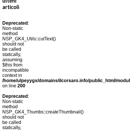
ultimi
articoli
Deprecated
:
Non-static
method
NSP_GK4_Utils::cutText()
should not
be called
statically,
assuming
$this from
incompatible
context in
/home/ulpeyygx/domains/ilcorsaro.info/public_html/modu
on line
200
Deprecated
:
Non-static
method
NSP_GK4_Thumbs::createThumbnail()
should not
be called
statically,