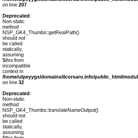
on line
207
Deprecated
:
Non-static
method
NSP_GK4_Thumbs::getRealPath()
should not
be called
statically,
assuming
$this from
incompatible
context in
/home/ulpeyygx/domains/ilcorsaro.info/public_html/mo
on line
32
Deprecated
:
Non-static
method
NSP_GK4_Thumbs::translateNameOutput()
should not
be called
statically,
assuming
$this from