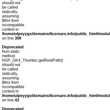
should not
be called
statically,
assuming
$this from
incompatible
context in
/home/ulpeyygx/domains/ilcorsaro.info/public_html/modu
on line
306
Deprecated
:
Non-static
method
NSP_GK4_Thumbs::getRealPath()
should not
be called
statically,
assuming
$this from
incompatible
context in
/home/ulpeyygx/domains/ilcorsaro.info/public_html/mo
on line
43
Deprecated
: