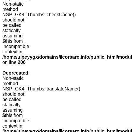
Non-static
method
NSP_GK4_Thumbs::checkCache()
should not
be called
statically,
assuming
$this from
incompatible
context in
/home/ulpeyygx/domains/ilcorsaro.info/public_html/mo
on line
206
Deprecated
:
Non-static
method
NSP_GK4_Thumbs::translateName()
should not
be called
statically,
assuming
$this from
incompatible
context in
/home/ulpeyygx/domains/ilcorsaro.info/public_html/mo