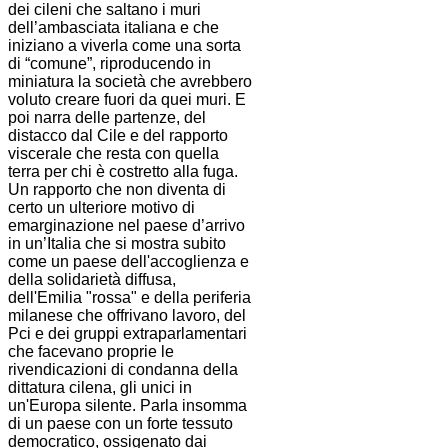
dei cileni che saltano i muri
dell’ambasciata italiana e che
iniziano a viverla come una sorta
di “comune”, riproducendo in
miniatura la società che avrebbero
voluto creare fuori da quei muri. E
poi narra delle partenze, del
distacco dal Cile e del rapporto
viscerale che resta con quella
terra per chi è costretto alla fuga.
Un rapporto che non diventa di
certo un ulteriore motivo di
emarginazione nel paese d’arrivo
in un’Italia che si mostra subito
come un paese dell'accoglienza e
della solidarietà diffusa,
dell'Emilia "rossa" e della periferia
milanese che offrivano lavoro, del
Pci e dei gruppi extraparlamentari
che facevano proprie le
rivendicazioni di condanna della
dittatura cilena, gli unici in
un'Europa silente. Parla insomma
di un paese con un forte tessuto
democratico, ossigenato dai