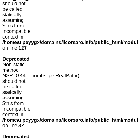
should not
be called
statically,
assuming
$this from
incompatible
context in
/home/ulpeyygx/domains/ilcorsaro.info/public_html/mo
on line
127
Deprecated
:
Non-static
method
NSP_GK4_Thumbs::getRealPath()
should not
be called
statically,
assuming
$this from
incompatible
context in
/home/ulpeyygx/domains/ilcorsaro.info/public_html/mo
on line
32
Deprecated
: