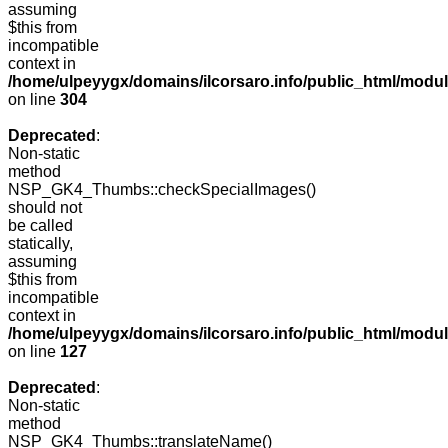
assuming
$this from
incompatible
context in
/home/ulpeyygx/domains/ilcorsaro.info/public_html/modu
on line
304
Deprecated
:
Non-static
method
NSP_GK4_Thumbs::checkSpecialImages()
should not
be called
statically,
assuming
$this from
incompatible
context in
/home/ulpeyygx/domains/ilcorsaro.info/public_html/mo
on line
127
Deprecated
:
Non-static
method
NSP_GK4_Thumbs::translateName()