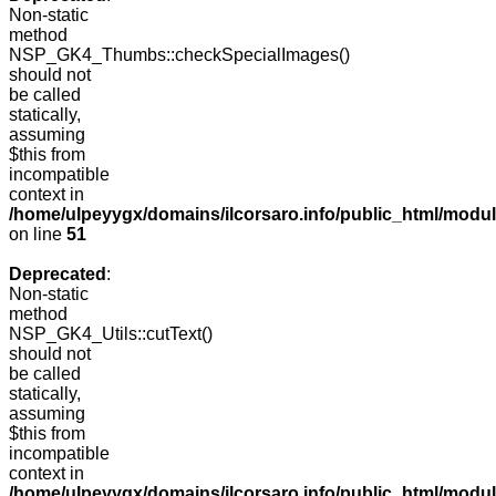
Non-static
method
NSP_GK4_Thumbs::checkSpecialImages()
should not
be called
statically,
assuming
$this from
incompatible
context in
/home/ulpeyygx/domains/ilcorsaro.info/public_html/mo
on line
51
Deprecated
:
Non-static
method
NSP_GK4_Utils::cutText()
should not
be called
statically,
assuming
$this from
incompatible
context in
/home/ulpeyygx/domains/ilcorsaro.info/public_html/modu