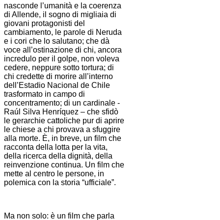
nasconde l’umanità e la coerenza
di Allende, il sogno di migliaia di
giovani protagonisti del
cambiamento, le parole di Neruda
e i cori che lo salutano; che dà
voce all’ostinazione di chi, ancora
incredulo per il golpe, non voleva
cedere, neppure sotto tortura; di
chi credette di morire all’interno
dell’Estadio Nacional de Chile
trasformato in campo di
concentramento; di un cardinale -
Raúl Silva Henríquez – che sfidò
le gerarchie cattoliche pur di aprire
le chiese a chi provava a sfuggire
alla morte. È, in breve, un film che
racconta della lotta per la vita,
della ricerca della dignità, della
reinvenzione continua. Un film che
mette al centro le persone, in
polemica con la storia “ufficiale”.
Ma non solo: è un film che parla