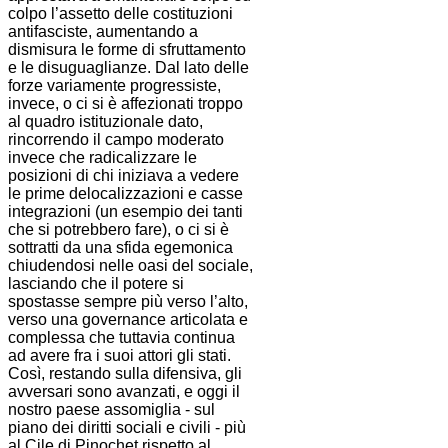
colpo l’assetto delle costituzioni
antifasciste, aumentando a
dismisura le forme di sfruttamento
e le disuguaglianze. Dal lato delle
forze variamente progressiste,
invece, o ci si è affezionati troppo
al quadro istituzionale dato,
rincorrendo il campo moderato
invece che radicalizzare le
posizioni di chi iniziava a vedere
le prime delocalizzazioni e casse
integrazioni (un esempio dei tanti
che si potrebbero fare), o ci si è
sottratti da una sfida egemonica
chiudendosi nelle oasi del sociale,
lasciando che il potere si
spostasse sempre più verso l’alto,
verso una governance articolata e
complessa che tuttavia continua
ad avere fra i suoi attori gli stati.
Così, restando sulla difensiva, gli
avversari sono avanzati, e oggi il
nostro paese assomiglia - sul
piano dei diritti sociali e civili - più
al Cile di Pinochet rispetto al