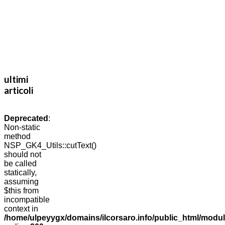
ultimi
articoli
Deprecated
:
Non-static
method
NSP_GK4_Utils::cutText()
should not
be called
statically,
assuming
$this from
incompatible
context in
/home/ulpeyygx/domains/ilcorsaro.info/public_html/modu