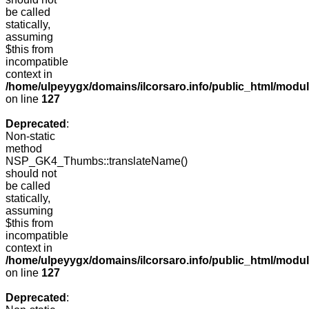
be called
statically,
assuming
$this from
incompatible
context in
/home/ulpeyygx/domains/ilcorsaro.info/public_html/mo
on line
127
Deprecated
:
Non-static
method
NSP_GK4_Thumbs::translateName()
should not
be called
statically,
assuming
$this from
incompatible
context in
/home/ulpeyygx/domains/ilcorsaro.info/public_html/mo
on line
127
Deprecated
: