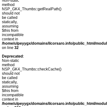
Non-static
method
NSP_GK4_Thumbs::getRealPath()
should not
be called
statically,
assuming
$this from
incompatible
context in
/home/ulpeyygx/domains/ilcorsaro.info/public_html/mo
on line
32
Deprecated
:
Non-static
method
NSP_GK4_Thumbs::checkCache()
should not
be called
statically,
assuming
$this from
incompatible
context in
/home/ulpeyygx/domains/ilcorsaro.info/public_html/mo