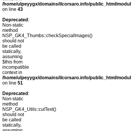
/home/ulpeyygx/domains/ilcorsaro.info/public_html/mo
on line
43
Deprecated
:
Non-static
method
NSP_GK4_Thumbs::checkSpecialImages()
should not
be called
statically,
assuming
$this from
incompatible
context in
/home/ulpeyygx/domains/ilcorsaro.info/public_html/mo
on line
51
Deprecated
:
Non-static
method
NSP_GK4_Utils::cutText()
should not
be called
statically,
assuming