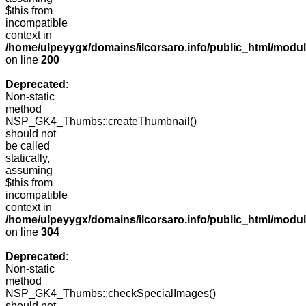
$this from
incompatible
context in
/home/ulpeyygx/domains/ilcorsaro.info/public_html/modu
on line
200
Deprecated
:
Non-static
method
NSP_GK4_Thumbs::createThumbnail()
should not
be called
statically,
assuming
$this from
incompatible
context in
/home/ulpeyygx/domains/ilcorsaro.info/public_html/modu
on line
304
Deprecated
:
Non-static
method
NSP_GK4_Thumbs::checkSpecialImages()
should not