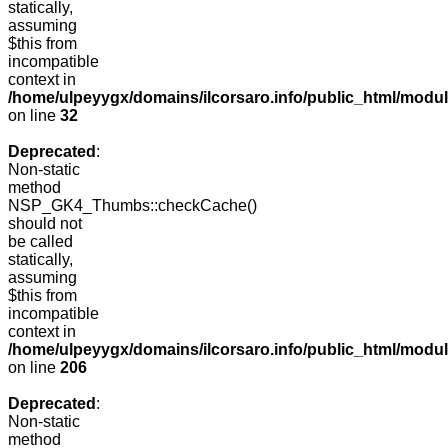
statically,
assuming
$this from
incompatible
context in
/home/ulpeyygx/domains/ilcorsaro.info/public_html/mo
on line
32
Deprecated
:
Non-static
method
NSP_GK4_Thumbs::checkCache()
should not
be called
statically,
assuming
$this from
incompatible
context in
/home/ulpeyygx/domains/ilcorsaro.info/public_html/mo
on line
206
Deprecated
:
Non-static
method