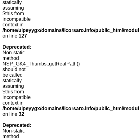
statically,
assuming
$this from
incompatible
context in
/home/ulpeyygx/domains/ilcorsaro.info/public_html/mo
on line
127
Deprecated
:
Non-static
method
NSP_GK4_Thumbs::getRealPath()
should not
be called
statically,
assuming
$this from
incompatible
context in
/home/ulpeyygx/domains/ilcorsaro.info/public_html/mo
on line
32
Deprecated
:
Non-static
method