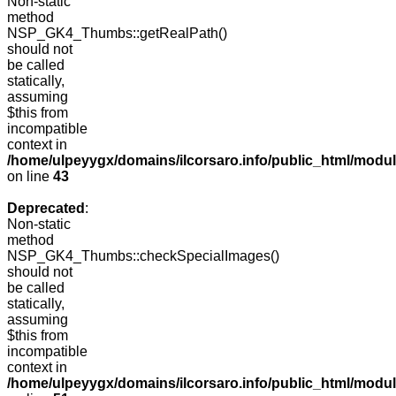
Non-static
method
NSP_GK4_Thumbs::getRealPath()
should not
be called
statically,
assuming
$this from
incompatible
context in
/home/ulpeyygx/domains/ilcorsaro.info/public_html/mo
on line
43
Deprecated
:
Non-static
method
NSP_GK4_Thumbs::checkSpecialImages()
should not
be called
statically,
assuming
$this from
incompatible
context in
/home/ulpeyygx/domains/ilcorsaro.info/public_html/mo