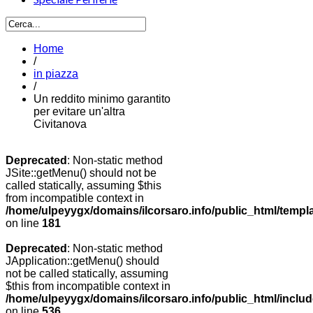
Home
/
in piazza
/
Un reddito minimo garantito
per evitare un'altra
Civitanova
Deprecated
: Non-static method
JSite::getMenu() should not be
called statically, assuming $this
from incompatible context in
/home/ulpeyygx/domains/ilcorsaro.info/public_html/templ
on line
181
Deprecated
: Non-static method
JApplication::getMenu() should
not be called statically, assuming
$this from incompatible context in
/home/ulpeyygx/domains/ilcorsaro.info/public_html/includ
on line
536