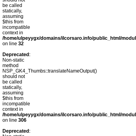
be called
statically,
assuming
$this from
incompatible
context in
/home/ulpeyygx/domains/ilcorsaro.info/public_html/mo
on line
32
Deprecated
:
Non-static
method
NSP_GK4_Thumbs::translateNameOutput()
should not
be called
statically,
assuming
$this from
incompatible
context in
/home/ulpeyygx/domains/ilcorsaro.info/public_html/modu
on line
306
Deprecated
: