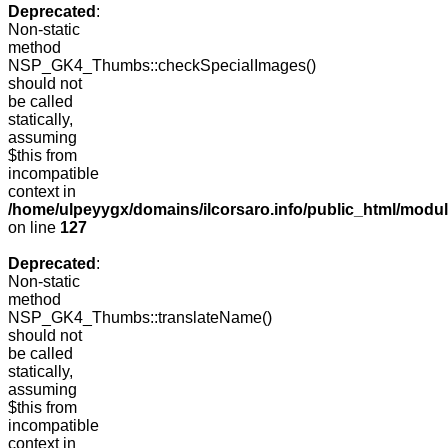
Deprecated
:
Non-static
method
NSP_GK4_Thumbs::checkSpecialImages()
should not
be called
statically,
assuming
$this from
incompatible
context in
/home/ulpeyygx/domains/ilcorsaro.info/public_html/mo
on line
127
Deprecated
:
Non-static
method
NSP_GK4_Thumbs::translateName()
should not
be called
statically,
assuming
$this from
incompatible
context in