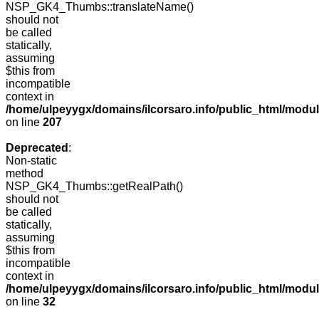
NSP_GK4_Thumbs::translateName()
should not
be called
statically,
assuming
$this from
incompatible
context in
/home/ulpeyygx/domains/ilcorsaro.info/public_html/mo
on line
207
Deprecated
:
Non-static
method
NSP_GK4_Thumbs::getRealPath()
should not
be called
statically,
assuming
$this from
incompatible
context in
/home/ulpeyygx/domains/ilcorsaro.info/public_html/mo
on line
32