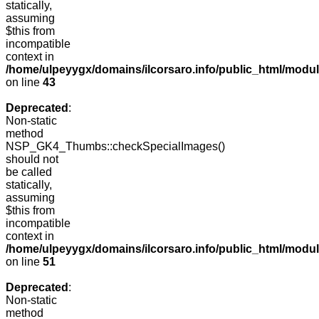
statically,
assuming
$this from
incompatible
context in
/home/ulpeyygx/domains/ilcorsaro.info/public_html/mo
on line
43
Deprecated
:
Non-static
method
NSP_GK4_Thumbs::checkSpecialImages()
should not
be called
statically,
assuming
$this from
incompatible
context in
/home/ulpeyygx/domains/ilcorsaro.info/public_html/mo
on line
51
Deprecated
:
Non-static
method