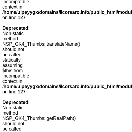
incompatible
context in
/home/ulpeyygx/domains/ilcorsaro.info/public_html/mo
on line
127
Deprecated
:
Non-static
method
NSP_GK4_Thumbs::translateName()
should not
be called
statically,
assuming
$this from
incompatible
context in
/home/ulpeyygx/domains/ilcorsaro.info/public_html/mo
on line
127
Deprecated
:
Non-static
method
NSP_GK4_Thumbs::getRealPath()
should not
be called