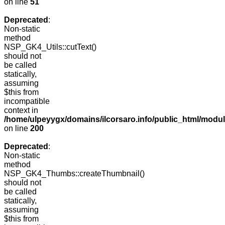
on line
51
Deprecated
:
Non-static
method
NSP_GK4_Utils::cutText()
should not
be called
statically,
assuming
$this from
incompatible
context in
/home/ulpeyygx/domains/ilcorsaro.info/public_html/modu
on line
200
Deprecated
:
Non-static
method
NSP_GK4_Thumbs::createThumbnail()
should not
be called
statically,
assuming
$this from