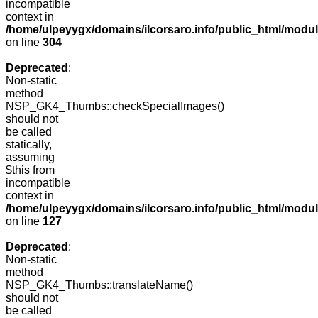
incompatible
context in
/home/ulpeyygx/domains/ilcorsaro.info/public_html/modu
on line
304
Deprecated
:
Non-static
method
NSP_GK4_Thumbs::checkSpecialImages()
should not
be called
statically,
assuming
$this from
incompatible
context in
/home/ulpeyygx/domains/ilcorsaro.info/public_html/mo
on line
127
Deprecated
:
Non-static
method
NSP_GK4_Thumbs::translateName()
should not
be called