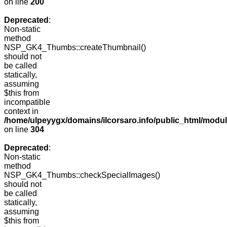
on line
200
Deprecated
:
Non-static
method
NSP_GK4_Thumbs::createThumbnail()
should not
be called
statically,
assuming
$this from
incompatible
context in
/home/ulpeyygx/domains/ilcorsaro.info/public_html/modu
on line
304
Deprecated
:
Non-static
method
NSP_GK4_Thumbs::checkSpecialImages()
should not
be called
statically,
assuming
$this from