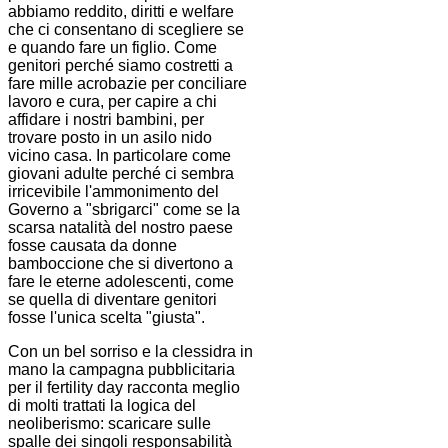
abbiamo reddito, diritti e welfare
che ci consentano di scegliere se
e quando fare un figlio. Come
genitori perché siamo costretti a
fare mille acrobazie per conciliare
lavoro e cura, per capire a chi
affidare i nostri bambini, per
trovare posto in un asilo nido
vicino casa. In particolare come
giovani adulte perché ci sembra
irricevibile l'ammonimento del
Governo a "sbrigarci" come se la
scarsa natalità del nostro paese
fosse causata da donne
bamboccione che si divertono a
fare le eterne adolescenti, come
se quella di diventare genitori
fosse l'unica scelta "giusta".
Con un bel sorriso e la clessidra in
mano la campagna pubblicitaria
per il fertility day racconta meglio
di molti trattati la logica del
neoliberismo: scaricare sulle
spalle dei singoli responsabilità