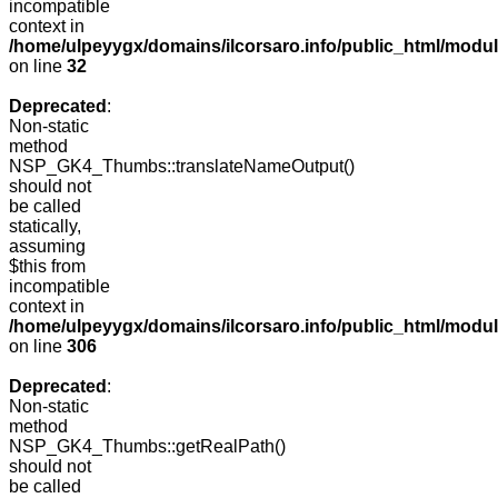
incompatible
context in
/home/ulpeyygx/domains/ilcorsaro.info/public_html/mo
on line
32
Deprecated
:
Non-static
method
NSP_GK4_Thumbs::translateNameOutput()
should not
be called
statically,
assuming
$this from
incompatible
context in
/home/ulpeyygx/domains/ilcorsaro.info/public_html/modu
on line
306
Deprecated
:
Non-static
method
NSP_GK4_Thumbs::getRealPath()
should not
be called