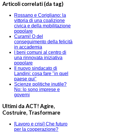
Articoli correlati (da tag)
Rossano e Corigliano: la
vittoria di una coalizione
civica e della mobilitazione
popolare
Curami! O del
conseguimento della felicità
in accademia
I beni comuni al centro di
una rinnovata iniziativa
popolare
Il nuovo sindacato di
Landini: cosa fare "in quel
paese qui"
Scienze politiche inutile?
No: lo sono imprese e
governi
Ultimi da ACT! Agire,
Costruire, Trasformare
[Lavoro e crisi] Che futuro
per la cooperazione?