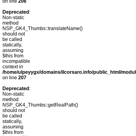
on line
206
Deprecated
:
Non-static
method
NSP_GK4_Thumbs::translateName()
should not
be called
statically,
assuming
$this from
incompatible
context in
/home/ulpeyygx/domains/ilcorsaro.info/public_html/mo
on line
207
Deprecated
:
Non-static
method
NSP_GK4_Thumbs::getRealPath()
should not
be called
statically,
assuming
$this from