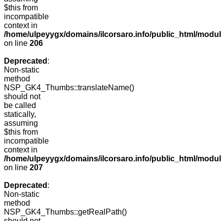
$this from
incompatible
context in
/home/ulpeyygx/domains/ilcorsaro.info/public_html/mo
on line
206
Deprecated
:
Non-static
method
NSP_GK4_Thumbs::translateName()
should not
be called
statically,
assuming
$this from
incompatible
context in
/home/ulpeyygx/domains/ilcorsaro.info/public_html/mo
on line
207
Deprecated
:
Non-static
method
NSP_GK4_Thumbs::getRealPath()
should not