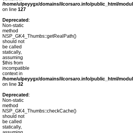
/home/ulpeyygx/domains/ilcorsaro.info/public_html/mo
on line
127
Deprecated
:
Non-static
method
NSP_GK4_Thumbs::getRealPath()
should not
be called
statically,
assuming
$this from
incompatible
context in
/home/ulpeyygx/domains/ilcorsaro.info/public_html/mo
on line
32
Deprecated
:
Non-static
method
NSP_GK4_Thumbs::checkCache()
should not
be called
statically,
assuming