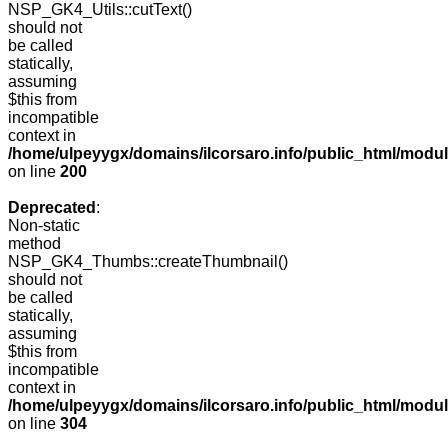
NSP_GK4_Utils::cutText()
should not
be called
statically,
assuming
$this from
incompatible
context in
/home/ulpeyygx/domains/ilcorsaro.info/public_html/modu
on line
200
Deprecated
:
Non-static
method
NSP_GK4_Thumbs::createThumbnail()
should not
be called
statically,
assuming
$this from
incompatible
context in
/home/ulpeyygx/domains/ilcorsaro.info/public_html/modu
on line
304