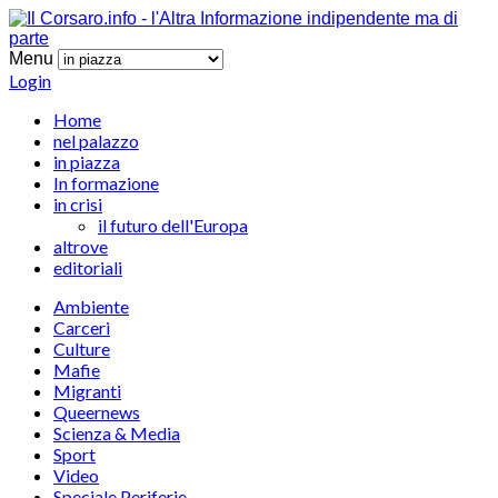
Menu
Login
Home
nel palazzo
in piazza
In formazione
in crisi
il futuro dell'Europa
altrove
editoriali
Ambiente
Carceri
Culture
Mafie
Migranti
Queernews
Scienza & Media
Sport
Video
Speciale Periferie