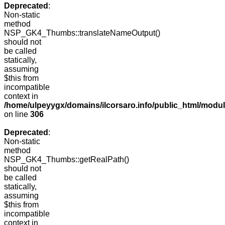
Deprecated
:
Non-static
method
NSP_GK4_Thumbs::translateNameOutput()
should not
be called
statically,
assuming
$this from
incompatible
context in
/home/ulpeyygx/domains/ilcorsaro.info/public_html/modu
on line
306
Deprecated
:
Non-static
method
NSP_GK4_Thumbs::getRealPath()
should not
be called
statically,
assuming
$this from
incompatible
context in