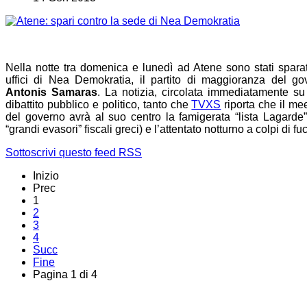
Nella notte tra domenica e lunedì ad Atene sono stati sparat
uffici di Nea Demokratia, il partito di maggioranza del g
Antonis Samaras
. La notizia, circolata immediatamente su t
dibattito pubblico e politico, tanto che
TVXS
riporta che il meet
del governo avrà al suo centro la famigerata “lista Lagarde
“grandi evasori” fiscali greci) e l’attentato notturno a colpi di fuc
Sottoscrivi questo feed RSS
Inizio
Prec
1
2
3
4
Succ
Fine
Pagina 1 di 4