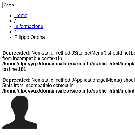
Home
/
In formazione
/
Filippo Ortona
Deprecated
: Non-static method JSite::getMenu() should not be
from incompatible context in
/home/ulpeyygx/domains/ilcorsaro.info/public_html/templ
on line
181
Deprecated
: Non-static method JApplication::getMenu() should
$this from incompatible context in
/home/ulpeyygx/domains/ilcorsaro.info/public_html/includ