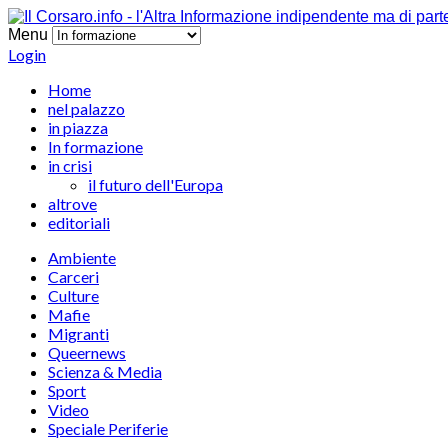
Menu
Login
Home
nel palazzo
in piazza
In formazione
in crisi
il futuro dell'Europa
altrove
editoriali
Ambiente
Carceri
Culture
Mafie
Migranti
Queernews
Scienza & Media
Sport
Video
Speciale Periferie