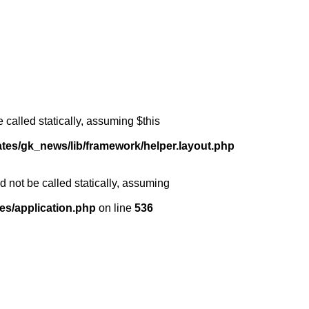
 called statically, assuming $this
ates/gk_news/lib/framework/helper.layout.php
 not be called statically, assuming
es/application.php
on line
536