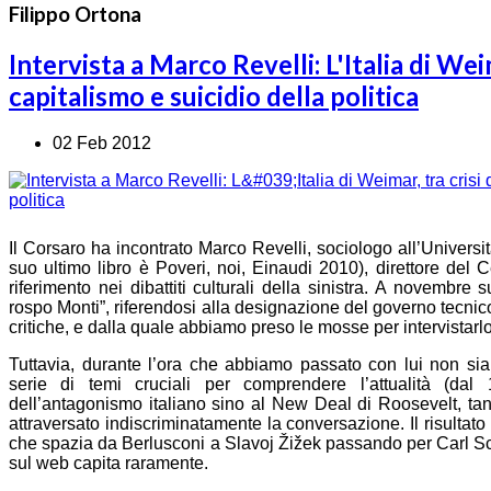
Filippo Ortona
Intervista a Marco Revelli: L'Italia di Weim
capitalismo e suicidio della politica
02 Feb 2012
Il Corsaro ha incontrato Marco Revelli, sociologo all’Università
suo ultimo libro è Poveri, noi, Einaudi 2010), direttore del C
riferimento nei dibattiti culturali della sinistra. A novembre
rospo Monti”, riferendosi alla designazione del governo tecnic
critiche, e dalla quale abbiamo preso le mosse per intervistarlo
Tuttavia, durante l’ora che abbiamo passato con lui non siam
serie di temi cruciali per comprendere l’attualità (dal
dell’antagonismo italiano sino al New Deal di Roosevelt, ta
attraversato indiscriminatamente la conversazione. Il risultato 
che spazia da Berlusconi a Slavoj Žižek passando per Carl Sch
sul web capita raramente.