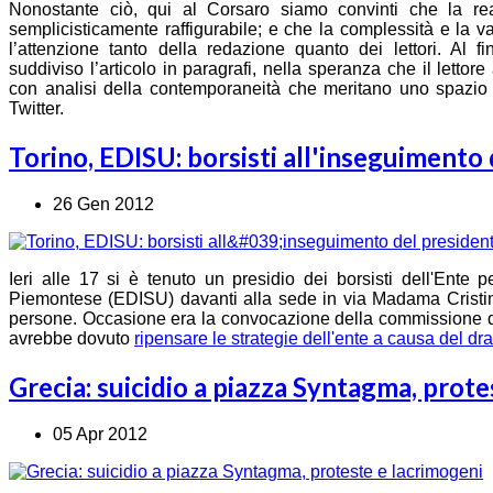
Nonostante ciò, qui al Corsaro siamo convinti che la r
semplicisticamente raffigurabile; e che la complessità e la va
l’attenzione tanto della redazione quanto dei lettori. Al f
suddiviso l’articolo in paragrafi, nella speranza che il letto
con analisi della contemporaneità che meritano uno spazio p
Twitter.
Torino, EDISU: borsisti all'inseguimento
26 Gen 2012
Ieri alle 17 si è tenuto un presidio dei borsisti dell'Ente pe
Piemontese (EDISU) davanti alla sede in via Madama Cristin
persone. Occasione era la convocazione della commissione d
avrebbe dovuto
ripensare le strategie dell'ente a causa del dra
Grecia: suicidio a piazza Syntagma, prote
05 Apr 2012