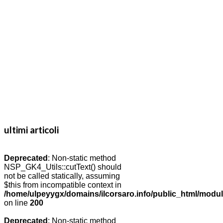
ultimi articoli
Deprecated
: Non-static method
NSP_GK4_Utils::cutText() should
not be called statically, assuming
$this from incompatible context in
/home/ulpeyygx/domains/ilcorsaro.info/public_html/modu
on line
200
Deprecated
: Non-static method