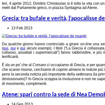
Ieri, 4 aprile 2012, Dimitris Christoulas si è tolto la vita con 
metri dal Parlamento greco, in piazza Syntagma ad Atene.
Grecia: tra bufale e verità, l’apocalisse d
13 Feb 2013
Da qualche giorno hanno cominciato a girare
on-line
una ser
(
qui
,
qui
e
qui
alcuni esempi). I titoli (“La Grecia è collassat
collasso, assaltati i supermercati”) fanno rabbrividire, e più
terrificanti.
È
da un po’ che al Corsaro ci occupiamo di Grecia, e per quant
che scarse risorse, cerchiamo di coprire almeno le notizie più 
persi la seconda notizia più importante della settimana (la pri
dimissionario)? In Grecia scoppia la rivoluzione e non ne sape
di movimento, complimenti.
Atene: spari contro la sede di Nea Demo
14 Gen 2013