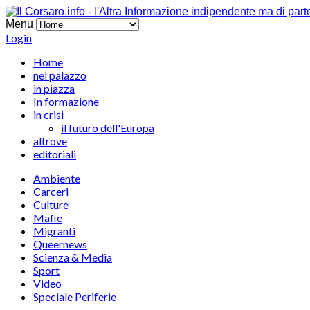
Menu
Login
Home
nel palazzo
in piazza
In formazione
in crisi
il futuro dell'Europa
altrove
editoriali
Ambiente
Carceri
Culture
Mafie
Migranti
Queernews
Scienza & Media
Sport
Video
Speciale Periferie