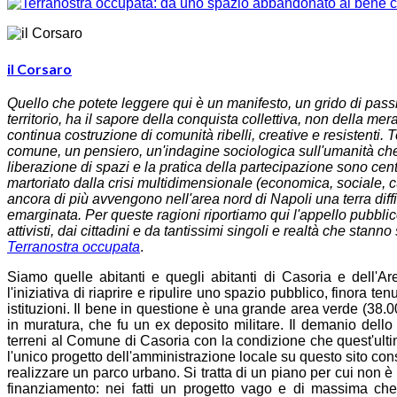
il Corsaro
Quello che potete leggere qui
è
un manifesto, un grido di pass
territorio, ha il sapore della conquista collettiva, non della m
continua costruzione di comunit
à
ribelli, creative e resistenti
comune, un pensiero, un'indagine sociologica sull'umanit
à
ch
liberazione di spazi e la pratica della partecipazione sono cen
martoriato dalla crisi multidimensionale (economica, sociale, 
ancora di pi
ù
avvengono nell'area nord di Napoli una terra dif
emarginata. Per queste ragioni riportiamo qui l'appello pubblico
attivisti, dai cittadini e da tantissimi singoli e realt
à
che stanno 
Terranostra occupata
.
Siamo quelle abitanti e quegli abitanti di Casoria e dell'
l'iniziativa di riaprire e ripulire uno spazio pubblico, finora t
istituzioni. Il bene in questione
è
una grande area verde (38.000
in muratura, che fu un ex deposito militare. Il demanio dell
terreni al Comune di Casoria con la condizione che quest'ultimo 
l'unico progetto dell'amministrazione locale su questo sito consis
realizzare un parco urbano. Si tratta di un piano per cui non
è
finanziamento: nei fatti un progetto vago e di massima c