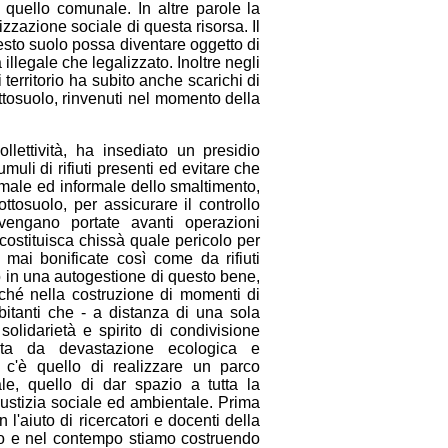
 quello comunale. In altre parole la
zzazione sociale di questa risorsa. Il
uesto suolo possa diventare oggetto di
 illegale che legalizzato. Inoltre negli
 territorio ha subito anche scarichi di
sottosuolo, rinvenuti nel momento della
lettivit
à
, ha insediato un presidio
uli di rifiuti presenti ed evitare che
rmale ed informale dello smaltimento,
ttosuolo, per assicurare il controllo
vengano portate avanti operazioni
costituisca chiss
à
quale pericolo per
e mai bonificate cos
ì
come da rifiuti
 in una autogestione di questo bene,
nch
é
nella costruzione di momenti di
abitanti che - a distanza di una sola
solidariet
à
e spirito di condivisione
nata da devastazione ecologica e
 c'
è
quello di realizzare un parco
iale, quello di dar spazio a tutta la
iustizia sociale ed ambientale. Prima
l'aiuto di ricercatori e docenti della
reno e nel contempo stiamo costruendo