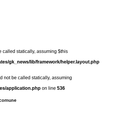
 called statically, assuming $this
ates/gk_news/lib/framework/helper.layout.php
 not be called statically, assuming
es/application.php
on line
536
 comune