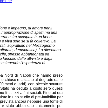
ione e impegno, di amore per il
era riappropriazione di spazi ma una
. Terranostra occupata
è
un bene
e
è
viva solo se si fa collettivo. La
trali, soprattutto nel Mezzogiorno
culturale, democratica). Lo diventano
ficile, spesso abbandonata ed
 lanciato dalle attiviste e dagli
sostenendo l'esperienza di
Area Nord di Napoli che hanno preso
enuto chiuso e lasciato al degrado dalle
 metri quadri), con piccole strutture
o Stato ha ceduto a costo zero questi
li utilizzi a fini sociali. Fino ad ora
te in uno studio di pre-fattibilit
à
per
prevista ancora neppure una fonte di
he
è
stato abbozzato unicamente per