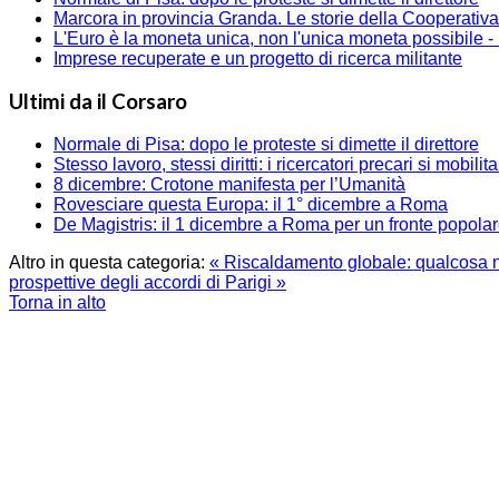
Marcora in provincia Granda. Le storie della Cooperativa 
L'Euro è la moneta unica, non l'unica moneta possibile - In
Imprese recuperate e un progetto di ricerca militante
Ultimi da il Corsaro
Normale di Pisa: dopo le proteste si dimette il direttore
Stesso lavoro, stessi diritti: i ricercatori precari si mobilit
8 dicembre: Crotone manifesta per l’Umanità
Rovesciare questa Europa: il 1° dicembre a Roma
De Magistris: il 1 dicembre a Roma per un fronte popola
Altro in questa categoria:
« Riscaldamento globale: qualcosa 
prospettive degli accordi di Parigi »
Torna in alto