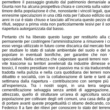
permettere il passaggio gratuito dal patrimonio demaniale a
Giunta non ha alcuna prospettiva chiara e concreta sulla valori
timore della popolazione
è
che, nonostante i vincoli legali, q
ennesime speculazioni in una citt
à
nota per l'abuso edilizio sia
anni in cui
è
stato chiuso e lasciato all'incuria questo pezzo di
rifiuti, seppur a prima vista non particolarmente lesivi per il 
riapertura autorganizzata dal basso.
Pertanto chi ha liberato questo luogo per restituirlo alla col
permanente per costringere l'amministrazione a rimuovere i cum
esso venga utilizzato in futuro come discarica dal mercato fo
per studiare lo stato di salute ambientale del suolo e del so
popolare in eventuali bonifiche, per garantire che non 
speculative. Nella certezza che calpestare questi terreni non 
vite trascorse su territori avvelenati da industrie dimesse 
tossici, il nostro presidiare non
è
passivo ma si sta traducendo
tradotta nella pulizia e nella cura quotidiana dei terreni no
dibattito e socialit
à
, con la collaborazione di tante e tanti 
settimana dalla riapertura - contribuiscono con sempre pi
ù
all'esperienza. Tra i nostri sogni, in una terra seg
cementificazione selvaggia senza ambiti di aggregazione,
attrezzato, quello di strutturare un'area di agricoltura soc
popolazione per coltivare degli orti comuni, una casa della g
di portare avanti queste progettualit
à
ci stiamo dedicando, con 
Federico II a fare dei rilievi per conoscere lo stato del ter