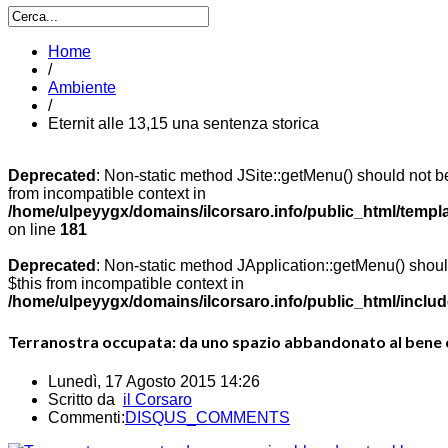
Home
/
Ambiente
/
Eternit alle 13,15 una sentenza storica
Deprecated
: Non-static method JSite::getMenu() should not be
from incompatible context in
/home/ulpeyygx/domains/ilcorsaro.info/public_html/templ
on line
181
Deprecated
: Non-static method JApplication::getMenu() should
$this from incompatible context in
/home/ulpeyygx/domains/ilcorsaro.info/public_html/includ
Terranostra occupata: da uno spazio abbandonato al bene
Lunedì, 17 Agosto 2015 14:26
Scritto da
il Corsaro
Commenti:
DISQUS_COMMENTS