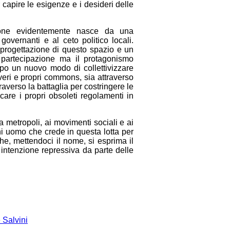
 capire le esigenze e i desideri delle
stione evidentemente nasce da una
overnanti e al ceto politico locali.
 progettazione di questo spazio e un
artecipazione ma il protagonismo
mpo un nuovo modo di collettivizzare
li veri e propri commons, sia attraverso
traverso la battaglia per costringere le
are i propri obsoleti regolamenti in
a metropoli, ai movimenti sociali e ai
i uomo che crede in questa lotta per
e, mettendoci il nome, si esprima il
 intenzione repressiva da parte delle
 Salvini