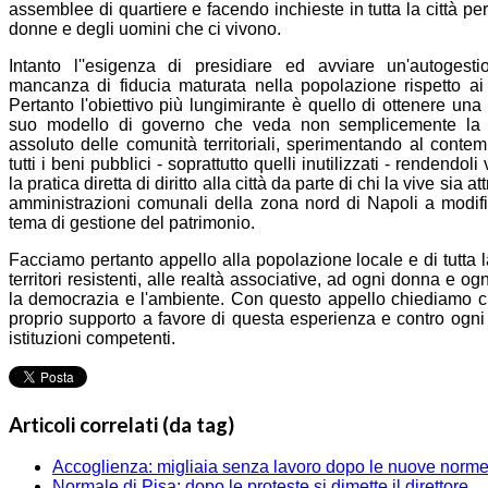
assemblee di quartiere e facendo inchieste in tutta la citt
à
per
donne e degli uomini che ci vivono.
Intanto l''esigenza di presidiare ed avviare un'autoge
mancanza di fiducia maturata nella popolazione rispetto ai g
Pertanto l'obiettivo pi
ù
lungimirante
è
quello di ottenere una
suo modello di governo che veda non semplicemente la p
assoluto delle comunit
à
territoriali, sperimentando al conte
tutti i beni pubblici - soprattutto quelli inutilizzati - rendendo
la pratica diretta di diritto alla citt
à
da parte di chi la vive sia at
amministrazioni comunali della zona nord di Napoli a modific
tema di gestione del patrimonio.
Facciamo pertanto appello alla popolazione locale e di tutta l
territori resistenti, alle realt
à
associative, ad ogni donna e ogn
la democrazia e l'ambiente. Con questo appello chiediamo ch
proprio supporto a favore di questa esperienza e contro ogni
istituzioni competenti.
Articoli correlati (da tag)
Accoglienza: migliaia senza lavoro dopo le nuove norme
Normale di Pisa: dopo le proteste si dimette il direttore