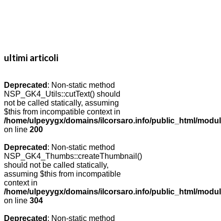
ultimi articoli
Deprecated
: Non-static method
NSP_GK4_Utils::cutText() should
not be called statically, assuming
$this from incompatible context in
/home/ulpeyygx/domains/ilcorsaro.info/public_html/modu
on line
200
Deprecated
: Non-static method
NSP_GK4_Thumbs::createThumbnail()
should not be called statically,
assuming $this from incompatible
context in
/home/ulpeyygx/domains/ilcorsaro.info/public_html/modu
on line
304
Deprecated
: Non-static method