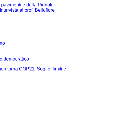
pavimenti e della Pirinoli
tervista al prof. Bellofiore
ano
re democratico
non torna
COP21: Soglie, limiti e