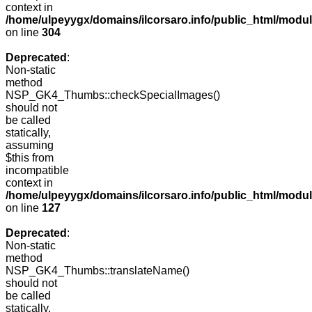
context in
/home/ulpeyygx/domains/ilcorsaro.info/public_html/modu
on line
304
Deprecated
:
Non-static
method
NSP_GK4_Thumbs::checkSpecialImages()
should not
be called
statically,
assuming
$this from
incompatible
context in
/home/ulpeyygx/domains/ilcorsaro.info/public_html/mo
on line
127
Deprecated
:
Non-static
method
NSP_GK4_Thumbs::translateName()
should not
be called
statically,