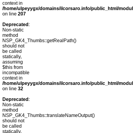
context in
/home/ulpeyygx/domains/ilcorsaro.info/public_html/mo
on line
207
Deprecated
:
Non-static
method
NSP_GK4_Thumbs::getRealPath()
should not
be called
statically,
assuming
$this from
incompatible
context in
/home/ulpeyygx/domains/ilcorsaro.info/public_html/mo
on line
32
Deprecated
:
Non-static
method
NSP_GK4_Thumbs::translateNameOutput()
should not
be called
statically,