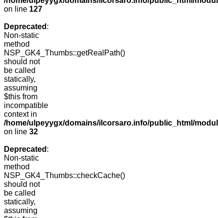
/home/ulpeyygx/domains/ilcorsaro.info/public_html/mo
on line
127
Deprecated
:
Non-static
method
NSP_GK4_Thumbs::getRealPath()
should not
be called
statically,
assuming
$this from
incompatible
context in
/home/ulpeyygx/domains/ilcorsaro.info/public_html/mo
on line
32
Deprecated
:
Non-static
method
NSP_GK4_Thumbs::checkCache()
should not
be called
statically,
assuming