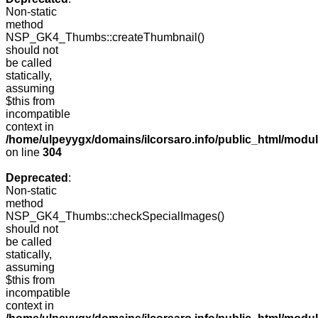
Non-static
method
NSP_GK4_Thumbs::createThumbnail()
should not
be called
statically,
assuming
$this from
incompatible
context in
/home/ulpeyygx/domains/ilcorsaro.info/public_html/modu
on line
304
Deprecated
:
Non-static
method
NSP_GK4_Thumbs::checkSpecialImages()
should not
be called
statically,
assuming
$this from
incompatible
context in