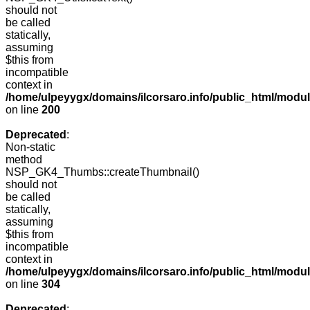
should not
be called
statically,
assuming
$this from
incompatible
context in
/home/ulpeyygx/domains/ilcorsaro.info/public_html/modu
on line
200
Deprecated
:
Non-static
method
NSP_GK4_Thumbs::createThumbnail()
should not
be called
statically,
assuming
$this from
incompatible
context in
/home/ulpeyygx/domains/ilcorsaro.info/public_html/modu
on line
304
Deprecated
: