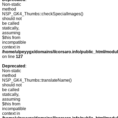
Non-static
method
NSP_GK4_Thumbs::checkSpecialImages()
should not
be called
statically,
assuming
$this from
incompatible
context in
/home/ulpeyygx/domains/ilcorsaro.info/public_html/mo
on line
127
Deprecated
:
Non-static
method
NSP_GK4_Thumbs::translateName()
should not
be called
statically,
assuming
$this from
incompatible
context in