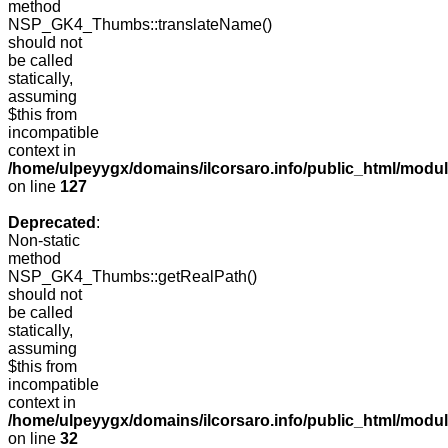
method
NSP_GK4_Thumbs::translateName()
should not
be called
statically,
assuming
$this from
incompatible
context in
/home/ulpeyygx/domains/ilcorsaro.info/public_html/mo
on line
127
Deprecated
:
Non-static
method
NSP_GK4_Thumbs::getRealPath()
should not
be called
statically,
assuming
$this from
incompatible
context in
/home/ulpeyygx/domains/ilcorsaro.info/public_html/mo
on line
32