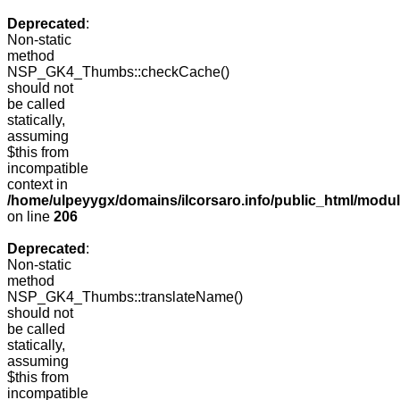
Deprecated
:
Non-static
method
NSP_GK4_Thumbs::checkCache()
should not
be called
statically,
assuming
$this from
incompatible
context in
/home/ulpeyygx/domains/ilcorsaro.info/public_html/mo
on line
206
Deprecated
:
Non-static
method
NSP_GK4_Thumbs::translateName()
should not
be called
statically,
assuming
$this from
incompatible