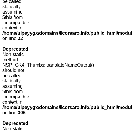
be called
statically,
assuming
$this from
incompatible
context in
/home/ulpeyygx/domains/ilcorsaro.info/public_html/mo
on line
32
Deprecated
:
Non-static
method
NSP_GK4_Thumbs::translateNameOutput()
should not
be called
statically,
assuming
$this from
incompatible
context in
/home/ulpeyygx/domains/ilcorsaro.info/public_html/modu
on line
306
Deprecated
:
Non-static