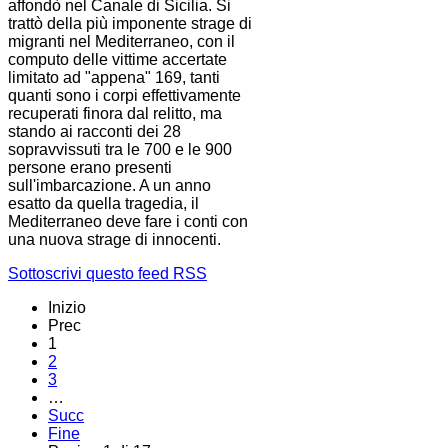
affondò nel Canale di Sicilia. Si
trattò della più imponente strage di
migranti nel Mediterraneo, con il
computo delle vittime accertate
limitato ad "appena" 169, tanti
quanti sono i corpi effettivamente
recuperati finora dal relitto, ma
stando ai racconti dei 28
sopravvissuti tra le 700 e le 900
persone erano presenti
sull'imbarcazione. A un anno
esatto da quella tragedia, il
Mediterraneo deve fare i conti con
una nuova strage di innocenti.
Sottoscrivi questo feed RSS
Inizio
Prec
1
2
3
…
Succ
Fine