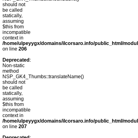
should not
be called
statically,
assuming
$this from
incompatible
context in
/home/ulpeyygx/domains/ilcorsaro.info/public_html/mo
on line
206
Deprecated
:
Non-static
method
NSP_GK4_Thumbs::translateName()
should not
be called
statically,
assuming
$this from
incompatible
context in
/home/ulpeyygx/domains/ilcorsaro.info/public_html/mo
on line
207
Deprecated
: