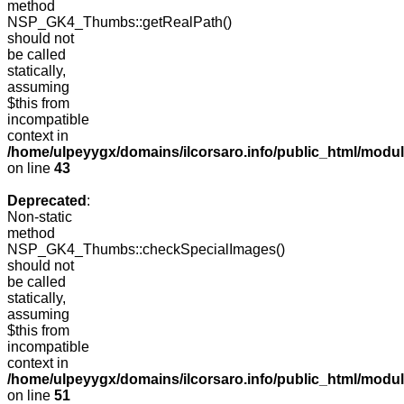
method
NSP_GK4_Thumbs::getRealPath()
should not
be called
statically,
assuming
$this from
incompatible
context in
/home/ulpeyygx/domains/ilcorsaro.info/public_html/mo
on line
43
Deprecated
:
Non-static
method
NSP_GK4_Thumbs::checkSpecialImages()
should not
be called
statically,
assuming
$this from
incompatible
context in
/home/ulpeyygx/domains/ilcorsaro.info/public_html/mo
on line
51