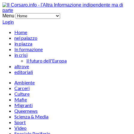
Menu
Login
Home
nel palazzo
in piazza
In formazione
in crisi
il futuro dell'Europa
altrove
editoriali
Ambiente
Carceri
Culture
Mafie
Migranti
Queernews
Scienza & Media
Sport
Video
Speciale Periferie