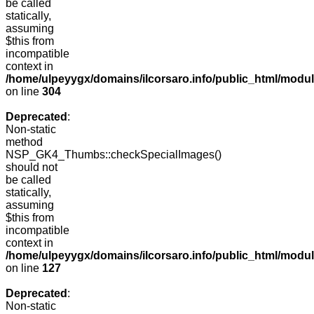
be called
statically,
assuming
$this from
incompatible
context in
/home/ulpeyygx/domains/ilcorsaro.info/public_html/modu
on line
304
Deprecated
:
Non-static
method
NSP_GK4_Thumbs::checkSpecialImages()
should not
be called
statically,
assuming
$this from
incompatible
context in
/home/ulpeyygx/domains/ilcorsaro.info/public_html/mo
on line
127
Deprecated
:
Non-static