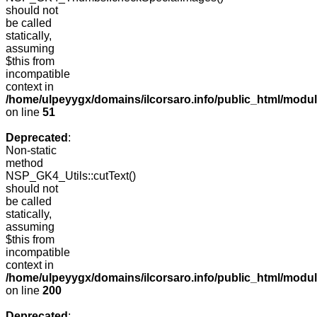
should not
be called
statically,
assuming
$this from
incompatible
context in
/home/ulpeyygx/domains/ilcorsaro.info/public_html/mo
on line
51
Deprecated
:
Non-static
method
NSP_GK4_Utils::cutText()
should not
be called
statically,
assuming
$this from
incompatible
context in
/home/ulpeyygx/domains/ilcorsaro.info/public_html/modu
on line
200
Deprecated
: