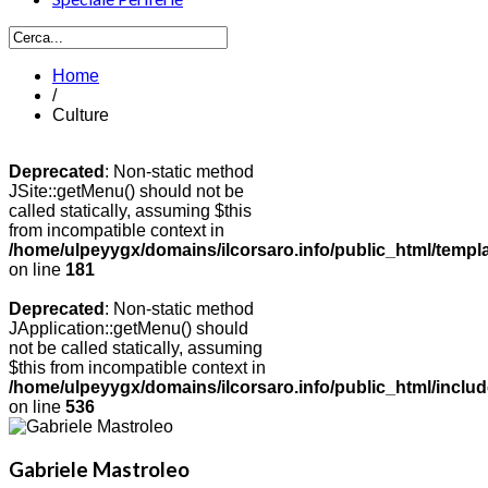
Home
/
Culture
Deprecated
: Non-static method
JSite::getMenu() should not be
called statically, assuming $this
from incompatible context in
/home/ulpeyygx/domains/ilcorsaro.info/public_html/templ
on line
181
Deprecated
: Non-static method
JApplication::getMenu() should
not be called statically, assuming
$this from incompatible context in
/home/ulpeyygx/domains/ilcorsaro.info/public_html/includ
on line
536
Gabriele Mastroleo