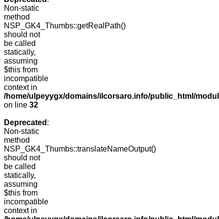
Non-static
method
NSP_GK4_Thumbs::getRealPath()
should not
be called
statically,
assuming
$this from
incompatible
context in
/home/ulpeyygx/domains/ilcorsaro.info/public_html/mo
on line
32
Deprecated
:
Non-static
method
NSP_GK4_Thumbs::translateNameOutput()
should not
be called
statically,
assuming
$this from
incompatible
context in