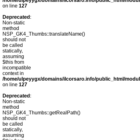
/home/ulpeyygx/domains/ilcorsaro.info/public_html/mo
on line
127
Deprecated
:
Non-static
method
NSP_GK4_Thumbs::translateName()
should not
be called
statically,
assuming
$this from
incompatible
context in
/home/ulpeyygx/domains/ilcorsaro.info/public_html/mo
on line
127
Deprecated
:
Non-static
method
NSP_GK4_Thumbs::getRealPath()
should not
be called
statically,
assuming