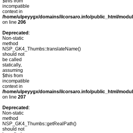
$this from
incompatible
context in
/home/ulpeyygx/domains/ilcorsaro.info/public_html/mo
on line
206
Deprecated
:
Non-static
method
NSP_GK4_Thumbs::translateName()
should not
be called
statically,
assuming
$this from
incompatible
context in
/home/ulpeyygx/domains/ilcorsaro.info/public_html/mo
on line
207
Deprecated
:
Non-static
method
NSP_GK4_Thumbs::getRealPath()
should not