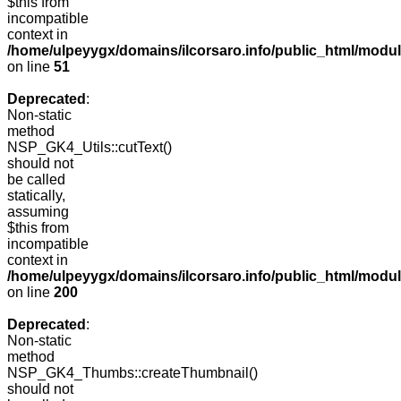
$this from
incompatible
context in
/home/ulpeyygx/domains/ilcorsaro.info/public_html/mo
on line
51
Deprecated
:
Non-static
method
NSP_GK4_Utils::cutText()
should not
be called
statically,
assuming
$this from
incompatible
context in
/home/ulpeyygx/domains/ilcorsaro.info/public_html/modu
on line
200
Deprecated
:
Non-static
method
NSP_GK4_Thumbs::createThumbnail()
should not