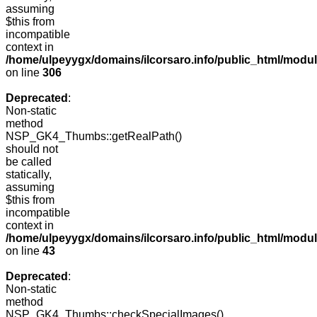
assuming
$this from
incompatible
context in
/home/ulpeyygx/domains/ilcorsaro.info/public_html/modu
on line
306
Deprecated
:
Non-static
method
NSP_GK4_Thumbs::getRealPath()
should not
be called
statically,
assuming
$this from
incompatible
context in
/home/ulpeyygx/domains/ilcorsaro.info/public_html/mo
on line
43
Deprecated
:
Non-static
method
NSP_GK4_Thumbs::checkSpecialImages()