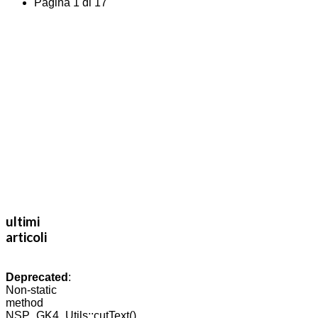
Pagina 1 di 17
ultimi
articoli
Deprecated
:
Non-static
method
NSP_GK4_Utils::cutText()