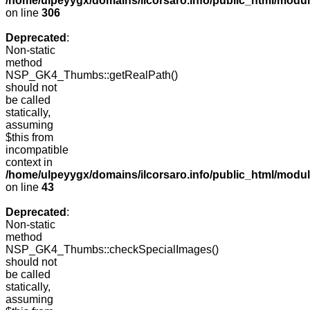
/home/ulpeyygx/domains/ilcorsaro.info/public_html/modu
on line
306
Deprecated
:
Non-static
method
NSP_GK4_Thumbs::getRealPath()
should not
be called
statically,
assuming
$this from
incompatible
context in
/home/ulpeyygx/domains/ilcorsaro.info/public_html/mo
on line
43
Deprecated
:
Non-static
method
NSP_GK4_Thumbs::checkSpecialImages()
should not
be called
statically,
assuming