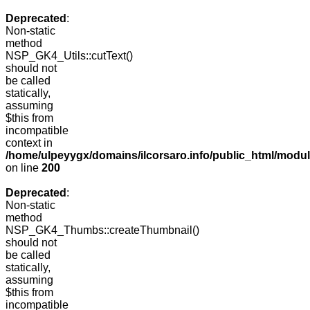
Deprecated
:
Non-static
method
NSP_GK4_Utils::cutText()
should not
be called
statically,
assuming
$this from
incompatible
context in
/home/ulpeyygx/domains/ilcorsaro.info/public_html/modu
on line
200
Deprecated
:
Non-static
method
NSP_GK4_Thumbs::createThumbnail()
should not
be called
statically,
assuming
$this from
incompatible