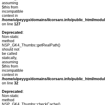
assuming
$this from
incompatible
context in
/home/ulpeyygx/domains/ilcorsaro.info/public_html/mo
on line
127
Deprecated
:
Non-static
method
NSP_GK4_Thumbs::getRealPath()
should not
be called
statically,
assuming
$this from
incompatible
context in
/home/ulpeyygx/domains/ilcorsaro.info/public_html/mo
on line
32
Deprecated
:
Non-static
method
NSP_GK4_Thumbs::checkCache()