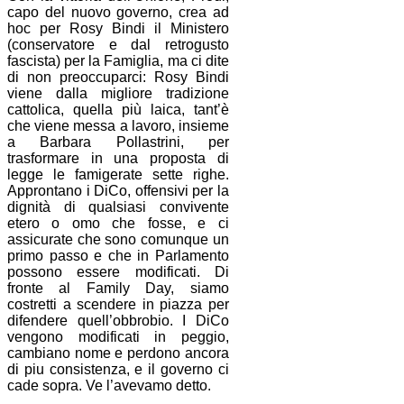
capo del nuovo governo, crea ad
hoc per Rosy Bindi il Ministero
(conservatore e dal retrogusto
fascista) per la Famiglia, ma ci dite
di non preoccuparci: Rosy Bindi
viene dalla migliore tradizione
cattolica, quella più laica, tant’è
che viene messa a lavoro, insieme
a Barbara Pollastrini, per
trasformare in una proposta di
legge le famigerate sette righe.
Approntano i DiCo, offensivi per la
dignità di qualsiasi convivente
etero o omo che fosse, e ci
assicurate che sono comunque un
primo passo e che in Parlamento
possono essere modificati. Di
fronte al Family Day, siamo
costretti a scendere in piazza per
difendere quell’obbrobio. I DiCo
vengono modificati in peggio,
cambiano nome e perdono ancora
di piu consistenza, e il governo ci
cade sopra. Ve l’avevamo detto.