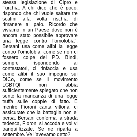
stessa legislazione di Cipro e
Turchia. A chi dice che è poco,
rispondo che chi vuole saltare tre
scalini alla volta rischia di
rimanere al palo. Ricordo che
viviamo in un Paese dove non è
ancora stato possibile approvare
una legge contro l'omofobia".
Bersani usa come alibi la legge
contro l’omofobia, come se non ci
fossero colpe del PD. Bindi,
sempre rispondendo ai
contestatori, ci rinfaccia e usa
come alibi il suo impegno sui
DiCo, come se il movimento
LGBTQI non abbia
sufficientemente spiegato che non
sente la mancanza di una legge
truffa sulle coppie di fatto. E
mentre Fioroni canta vittoria, ci
assicurate che la battaglia non e’
persa. Bersani conferma la strada
tedesca, Fioroni si accoda e voi vi
tranquillizzate. Se ne riparla a
settembre. Ve l’avevamo detto?