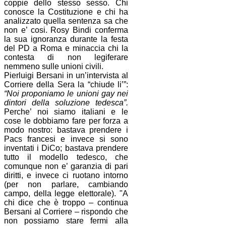
coppie dello stesso sesso. Chi
conosce la Costituzione e chi ha
analizzato quella sentenza sa che
non e’ cosi. Rosy Bindi conferma
la sua ignoranza durante la festa
del PD a Roma e minaccia chi la
contesta di non legiferare
nemmeno sulle unioni civili.
Pierluigi Bersani in un’intervista al
Corriere della Sera la “chiude li’”:
“Noi proponiamo le unioni gay nei
dintori della soluzione tedesca”.
Perche’ noi siamo italiani e le
cose le dobbiamo fare per forza a
modo nostro: bastava prendere i
Pacs francesi e invece si sono
inventati i DiCo; bastava prendere
tutto il modello tedesco, che
comunque non e’ garanzia di pari
diritti, e invece ci ruotano intorno
(per non parlare, cambiando
campo, della legge elettorale). "A
chi dice che è troppo – continua
Bersani al Corriere – rispondo che
non possiamo stare fermi alla