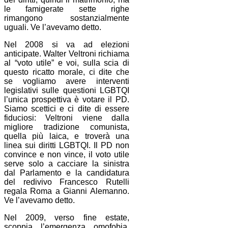
le famigerate sette righe
rimangono sostanzialmente
uguali. Ve l’avevamo detto.
Nel 2008 si va ad elezioni
anticipate. Walter Veltroni richiama
al “voto utile” e voi, sulla scia di
questo ricatto morale, ci dite che
se vogliamo avere interventi
legislativi sulle questioni LGBTQI
l’unica prospettiva è votare il PD.
Siamo scettici e ci dite di essere
fiduciosi: Veltroni viene dalla
migliore tradizione comunista,
quella più laica, e troverà una
linea sui diritti LGBTQI. Il PD non
convince e non vince, il voto utile
serve solo a cacciare la sinistra
dal Parlamento e la candidatura
del redivivo Francesco Rutelli
regala Roma a Gianni Alemanno.
Ve l’avevamo detto.
Nel 2009, verso fine estate,
scoppia l’emergenza omofobia.