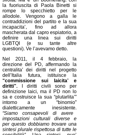
la fuoriuscita di Paola Binetti si
rompe lo specchietto per le
allodole. Vengono a galla le
contraddizioni del partito e la sua
incapacita’, fino ad allora
mascherata dal capro espiatorio, a
definire una linea sui diritti
LGBTQI (e su tante altre
questioni). Ve l’avevamo detto.
Nel 2011, il 4 febbraio, la
direzione del PD, affermando la
centralita’ dei diritti nel progetto
dell’Italia futura, istituisce la
“commissione sui laicita’ e
diritti”.
I diritti civili sono per
definizione laici, ma il PD non lo
sa e costruisce la sua “plutarlita’”
intorno a un “binomio”
dialetticamente inesistente.
“Siamo consapevoli di avere
impostazioni culturali diverse e
per questo dobbiamo trovare una
sintesi plurale rispettosa di tutte le
sensibilità”.
Una sintesi, puo’