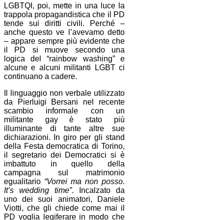
LGBTQI, poi, mette in una luce la
trappola propagandistica che il PD
tende sui diritti civili. Perché –
anche questo ve l’avevamo detto
– appare sempre più evidente che
il PD si muove secondo una
logica del “rainbow washing” e
alcune e alcuni militanti LGBT ci
continuano a cadere.
Il linguaggio non verbale utilizzato
da Pierluigi Bersani nel recente
scambio informale con un
militante gay è stato più
illuminante di tante altre sue
dichiarazioni. In giro per gli stand
della Festa democratica di Torino,
il segretario dei Democratici si è
imbattuto in quello della
campagna sul matrimonio
egualitario
“Vorrei ma non posso.
It’s wedding time”
. Incalzato da
uno dei suoi animatori, Daniele
Viotti, che gli chiede come mai il
PD voglia legiferare in modo che