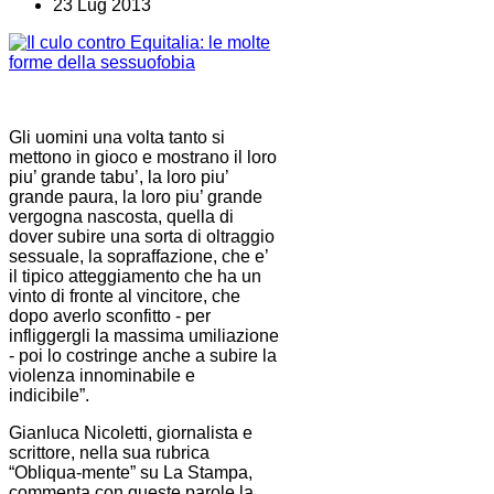
23 Lug 2013
Gli uomini una volta tanto si
mettono in gioco e mostrano il loro
piu’ grande tabu’, la loro piu’
grande paura, la loro piu’ grande
vergogna nascosta, quella di
dover subire una sorta di oltraggio
sessuale, la sopraffazione, che e’
il tipico atteggiamento che ha un
vinto di fronte al vincitore, che
dopo averlo sconfitto - per
infliggergli la massima umiliazione
- poi lo costringe anche a subire la
violenza innominabile e
indicibile”.
Gianluca Nicoletti, giornalista e
scrittore, nella sua rubrica
“Obliqua-mente” su La Stampa,
commenta con queste parole la