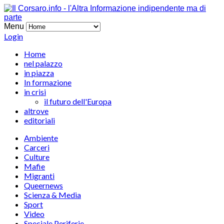
Menu
Login
Home
nel palazzo
in piazza
In formazione
in crisi
il futuro dell'Europa
altrove
editoriali
Ambiente
Carceri
Culture
Mafie
Migranti
Queernews
Scienza & Media
Sport
Video
Speciale Periferie