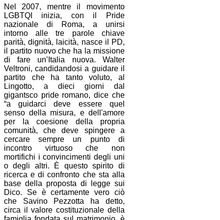
Nel 2007, mentre il movimento
LGBTQI inizia, con il Pride
nazionale di Roma, a unirsi
intorno alle tre parole chiave
parità, dignità, laicità, nasce il PD,
il partito nuovo che ha la missione
di fare un’Italia nuova. Walter
Veltroni, candidandosi a guidare il
partito che ha tanto voluto, al
Lingotto, a dieci giorni dal
gigantsco pride romano, dice che
“a guidarci deve essere quel
senso della misura, e dell'amore
per la coesione della propria
comunità, che deve spingere a
cercare sempre un punto di
incontro virtuoso che non
mortifichi i convincimenti degli uni
o degli altri. È questo spirito di
ricerca e di confronto che sta alla
base della proposta di legge sui
Dico. Se è certamente vero ciò
che Savino Pezzotta ha detto,
circa il valore costituzionale della
famiglia fondata sul matrimonio, è