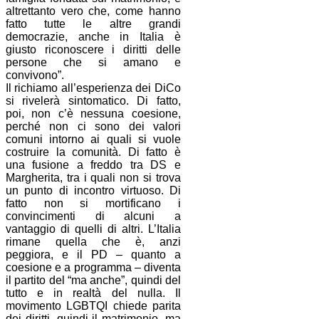
altrettanto vero che, come hanno
fatto tutte le altre grandi
democrazie, anche in Italia è
giusto riconoscere i diritti delle
persone che si amano e
convivono”.
Il richiamo all’esperienza dei DiCo
si rivelerà sintomatico. Di fatto,
poi, non c’è nessuna coesione,
perché non ci sono dei valori
comuni intorno ai quali si vuole
costruire la comunità. Di fatto è
una fusione a freddo tra DS e
Margherita, tra i quali non si trova
un punto di incontro virtuoso. Di
fatto non si mortificano i
convincimenti di alcuni a
vantaggio di quelli di altri. L’Italia
rimane quella che è, anzi
peggiora, e il PD – quanto a
coesione e a programma – diventa
il partito del “ma anche”, quindi del
tutto e in realtà del nulla. Il
movimento LGBTQI chiede parita
dei diritti, quindi il matrimonio, ma