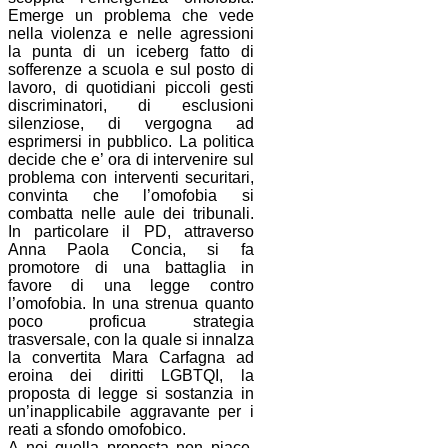
Emerge un problema che vede
nella violenza e nelle agressioni
la punta di un iceberg fatto di
sofferenze a scuola e sul posto di
lavoro, di quotidiani piccoli gesti
discriminatori, di esclusioni
silenziose, di vergogna ad
esprimersi in pubblico. La politica
decide che e’ ora di intervenire sul
problema con interventi securitari,
convinta che l’omofobia si
combatta nelle aule dei tribunali.
In particolare il PD, attraverso
Anna Paola Concia, si fa
promotore di una battaglia in
favore di una legge contro
l’omofobia. In una strenua quanto
poco proficua strategia
trasversale, con la quale si innalza
la convertita Mara Carfagna ad
eroina dei diritti LGBTQI, la
proposta di legge si sostanzia in
un’inapplicabile aggravante per i
reati a sfondo omofobico.
A noi quella proposta non piace,