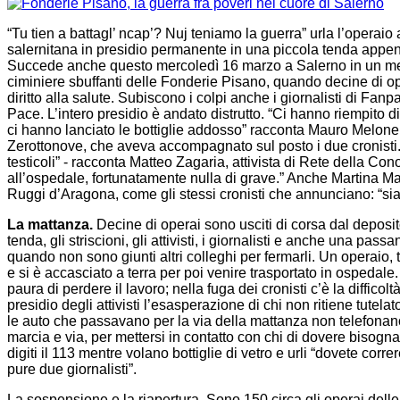
“Tu tien a battagl’ ncap’? Nuj teniamo la guerra” urla l’operaio
salernitana in presidio permanente in una piccola tenda appena 
Succede anche questo mercoledì 16 marzo a Salerno in un mez
ciminiere sbuffanti delle Fonderie Pisano, quando decine di oper
diritto alla salute. Subiscono i colpi anche i giornalisti di Fa
Pace. L’intero presidio è andato distrutto. “Ci hanno riempito
ci hanno lanciato le bottiglie addosso” racconta Mauro Melone,
Zerottonove, che aveva accompagnato sul posto i due cronisti.
testicoli” - racconta Matteo Zagaria, attivista di Rete della Cono
all’ospedale, fortunatamente nulla di grave.” Anche Martina Mar
Ruggi d’Aragona, come gli stessi cronisti che annunciano: “s
La mattanza.
Decine di operai sono usciti di corsa dal deposit
tenda, gli striscioni, gli attivisti, i giornalisti e anche una pass
quando non sono giunti altri colleghi per fermarli. Un operaio, t
e si è accasciato a terra per poi venire trasportato in ospedale.
paura di perdere il lavoro; nella fuga dei cronisti c’è la difficolt
presidio degli attivisti l’esasperazione di chi non ritiene tutelato 
le auto che passavano per la via della mattanza non telefonano
marcia e via, per mettersi in contatto con chi di dovere bisogna
digiti il 113 mentre volano bottiglie di vetro e urli “dovete co
pure due giornalisti”.
La sospensione e la riapertura. Sono 150 circa gli operai dell