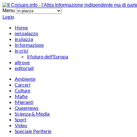
Menu
Login
Home
nel palazzo
in piazza
In formazione
in crisi
il futuro dell'Europa
altrove
editoriali
Ambiente
Carceri
Culture
Mafie
Migranti
Queernews
Scienza & Media
Sport
Video
Speciale Periferie