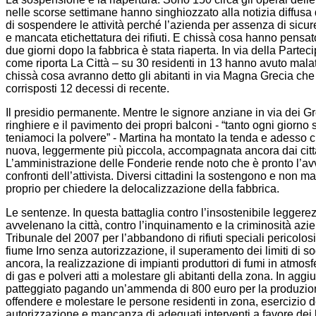
nelle scorse settimane hanno singhiozzato alla notizia diffus
di sospendere le attività perché l’azienda per assenza di sicure
e mancata etichettatura dei rifiuti. E chissà cosa hanno pensa
due giorni dopo la fabbrica è stata riaperta. In via della Partec
come riporta La Città – su 30 residenti in 13 hanno avuto malatt
chissà cosa avranno detto gli abitanti in via Magna Grecia che
corrisposti 12 decessi di recente.
Il presidio permanente. Mentre le signore anziane in via dei Grec
ringhiere e il pavimento dei propri balconi - “tanto ogni giorno 
teniamoci la polvere” - Martina ha montato la tenda e adesso c
nuova, leggermente più piccola, accompagnata ancora dai cittadi
L’amministrazione delle Fonderie rende noto che è pronto l’avv
confronti dell’attivista. Diversi cittadini la sostengono e non ma
proprio per chiedere la delocalizzazione della fabbrica.
Le sentenze. In questa battaglia contro l’insostenibile leggerez
avvelenano la città, contro l’inquinamento e la criminosità azi
Tribunale del 2007 per l’abbandono di rifiuti speciali pericolosi,
fiume Irno senza autorizzazione, il superamento dei limiti di s
ancora, la realizzazione di impianti produttori di fumi in atmos
di gas e polveri atti a molestare gli abitanti della zona. In agg
patteggiato pagando un’ammenda di 800 euro per la produzione
offendere e molestare le persone residenti in zona, esercizio d
autorizzazione e mancanza di adeguati interventi a favore dei l