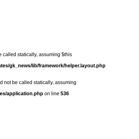
 called statically, assuming $this
ates/gk_news/lib/framework/helper.layout.php
 not be called statically, assuming
es/application.php
on line
536