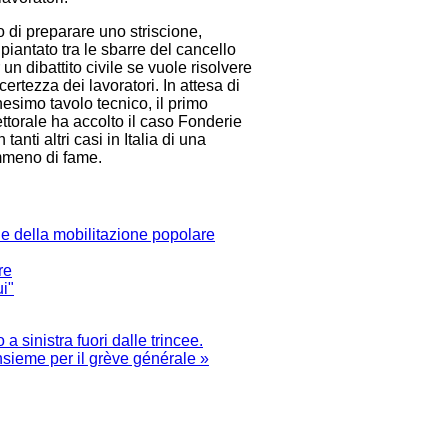
 di preparare uno striscione,
 piantato tra le sbarre del cancello
 un dibattito civile se vuole risolvere
ertezza dei lavoratori. In attesa di
nesimo tavolo tecnico, il primo
lettorale ha accolto il caso Fonderie
nti altri casi in Italia di una
emmeno di fame.
a e della mobilitazione popolare
re
ui"
 a sinistra fuori dalle trincee.
insieme per il grève générale »