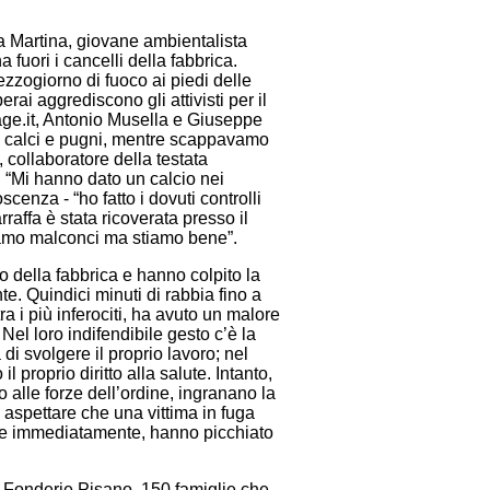
 a Martina, giovane ambientalista
fuori i cancelli della fabbrica.
zogiorno di fuoco ai piedi delle
ai aggrediscono gli attivisti per il
npage.it, Antonio Musella e Giuseppe
 di calci e pugni, mentre scappavamo
 collaboratore della testata
 “Mi hanno dato un calcio nei
scenza - “ho fatto i dovuti controlli
raffa è stata ricoverata presso il
iamo malconci ma stiamo bene”.
o della fabbrica e hanno colpito la
ante. Quindici minuti di rabbia fino a
ra i più inferociti, ha avuto un malore
 Nel loro indifendibile gesto c’è la
à di svolgere il proprio lavoro; nel
il proprio diritto alla salute. Intanto,
 alle forze dell’ordine, ingranano la
 aspettare che una vittima in fuga
rrere immediatamente, hanno picchiato
e Fonderie Pisano, 150 famiglie che