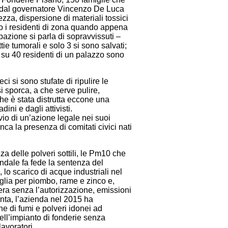
a dal governatore Vincenzo De Luca
zza, dispersione di materiali tossici
to i residenti di zona quando appena
ipazione si parla di sopravvissuti –
ie tumorali e solo 3 si sono salvati;
 su 40 residenti di un palazzo sono
i si sono stufate di ripulire le
si sporca, a che serve pulire,
he è stata distrutta eccone una
ni e dagli attivisti.
io di un’azione legale nei suoi
nca la presenza di comitati civici nati
za delle polveri sottili, le Pm10 che
endale fa fede la sentenza del
 lo scarico di acque industriali nel
oglia per piombo, rame e zinco e,
fera senza l’autorizzazione, emissioni
iunta, l’azienda nel 2015 ha
 di fumi e polveri idonei ad
ell’impianto di fonderie senza
avoratori.