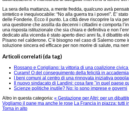
La sera della mattanza, a mente fredda, qualcuno avrà pensato
sintetico e inequivocabile: “No alla guerra tra i poveri”. E’ stato
delle Fonderie. Ecco il punto. La città deve riscoprire la via per
una questione che assilla da decenni i cittadini e comporta l’inc
una risposta istituzionale che sia chiara e definitiva e non l’en
dedicato alla vicenda è stato aperto dieci anni fa, il dibattito e
Pisano nel calderone. C’è bisogno nel caso di Salerno come in ta
soluzione sincera ed efficace per non morire di salute, ma n
Articoli correlati (da tag)
Rossano e Corigliano: la vittoria di una coalizione civic
Curami! O del conseguimento della felicità in accademia
I beni comuni al centro di una rinnovata iniziativa popola
Il nuovo sindacato di Landini: cosa fare "in quel paese q
Scienze politiche inutile? No: lo sono imprese e governi
Altro in questa categoria:
« Gestazione per Altri: per un dibattito
Vogliamo il pane ma anche le rose
La Francia in piazza: tutti 
Torna in alto