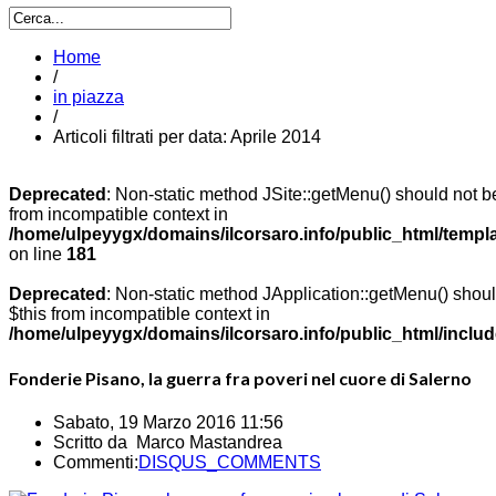
Home
/
in piazza
/
Articoli filtrati per data: Aprile 2014
Deprecated
: Non-static method JSite::getMenu() should not be
from incompatible context in
/home/ulpeyygx/domains/ilcorsaro.info/public_html/templ
on line
181
Deprecated
: Non-static method JApplication::getMenu() should
$this from incompatible context in
/home/ulpeyygx/domains/ilcorsaro.info/public_html/includ
Fonderie Pisano, la guerra fra poveri nel cuore di Salerno
Sabato, 19 Marzo 2016 11:56
Scritto da Marco Mastandrea
Commenti:
DISQUS_COMMENTS