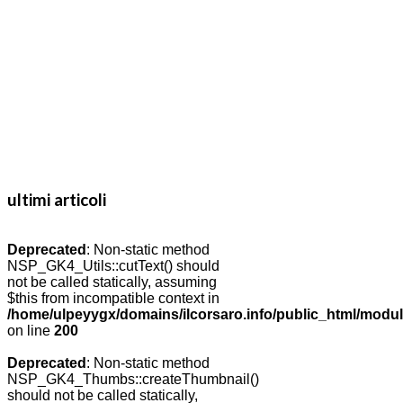
ultimi articoli
Deprecated
: Non-static method
NSP_GK4_Utils::cutText() should
not be called statically, assuming
$this from incompatible context in
/home/ulpeyygx/domains/ilcorsaro.info/public_html/modu
on line
200
Deprecated
: Non-static method
NSP_GK4_Thumbs::createThumbnail()
should not be called statically,