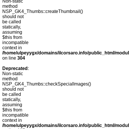
Non-static
method
NSP_GK4_Thumbs::createThumbnail()
should not
be called
statically,
assuming
$this from
incompatible
context in
/home/ulpeyygx/domains/ilcorsaro.info/public_html/modu
on line
304
Deprecated
:
Non-static
method
NSP_GK4_Thumbs::checkSpecialImages()
should not
be called
statically,
assuming
$this from
incompatible
context in
/home/ulpeyygx/domains/ilcorsaro.info/public_html/mo