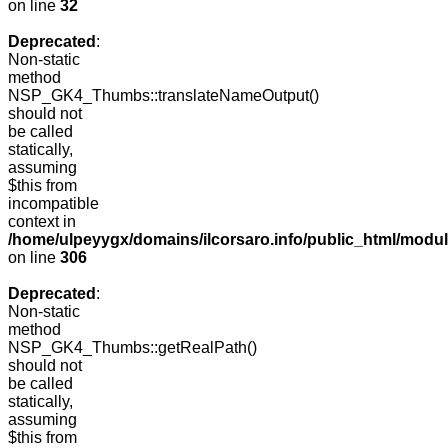
on line
32
Deprecated
:
Non-static
method
NSP_GK4_Thumbs::translateNameOutput()
should not
be called
statically,
assuming
$this from
incompatible
context in
/home/ulpeyygx/domains/ilcorsaro.info/public_html/modu
on line
306
Deprecated
:
Non-static
method
NSP_GK4_Thumbs::getRealPath()
should not
be called
statically,
assuming
$this from