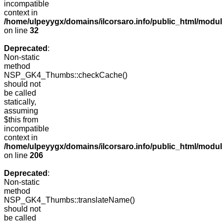
incompatible
context in
/home/ulpeyygx/domains/ilcorsaro.info/public_html/mo
on line
32
Deprecated
:
Non-static
method
NSP_GK4_Thumbs::checkCache()
should not
be called
statically,
assuming
$this from
incompatible
context in
/home/ulpeyygx/domains/ilcorsaro.info/public_html/mo
on line
206
Deprecated
:
Non-static
method
NSP_GK4_Thumbs::translateName()
should not
be called