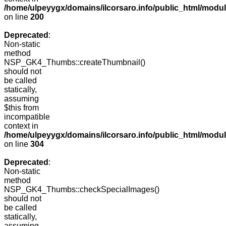
/home/ulpeyygx/domains/ilcorsaro.info/public_html/modu
on line
200
Deprecated
:
Non-static
method
NSP_GK4_Thumbs::createThumbnail()
should not
be called
statically,
assuming
$this from
incompatible
context in
/home/ulpeyygx/domains/ilcorsaro.info/public_html/modu
on line
304
Deprecated
:
Non-static
method
NSP_GK4_Thumbs::checkSpecialImages()
should not
be called
statically,
assuming