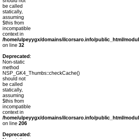
should not
be called
statically,
assuming
$this from
incompatible
context in
/home/ulpeyygx/domains/ilcorsaro.info/public_html/mo
on line
32
Deprecated
:
Non-static
method
NSP_GK4_Thumbs::checkCache()
should not
be called
statically,
assuming
$this from
incompatible
context in
/home/ulpeyygx/domains/ilcorsaro.info/public_html/mo
on line
206
Deprecated
: