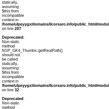
statically,
assuming
$this from
incompatible
context in
/home/ulpeyygx/domains/ilcorsaro.info/public_html/mo
on line
207
Deprecated
:
Non-static
method
NSP_GK4_Thumbs::getRealPath()
should not
be called
statically,
assuming
$this from
incompatible
context in
/home/ulpeyygx/domains/ilcorsaro.info/public_html/mo
on line
32
Deprecated
:
Non-static
method