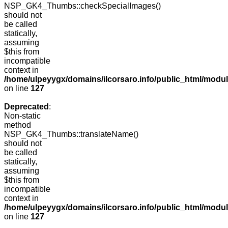
NSP_GK4_Thumbs::checkSpecialImages()
should not
be called
statically,
assuming
$this from
incompatible
context in
/home/ulpeyygx/domains/ilcorsaro.info/public_html/mo
on line
127
Deprecated
:
Non-static
method
NSP_GK4_Thumbs::translateName()
should not
be called
statically,
assuming
$this from
incompatible
context in
/home/ulpeyygx/domains/ilcorsaro.info/public_html/mo
on line
127