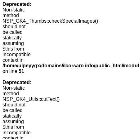
Deprecated
:
Non-static
method
NSP_GK4_Thumbs::checkSpecialImages()
should not
be called
statically,
assuming
$this from
incompatible
context in
/home/ulpeyygx/domains/ilcorsaro.info/public_html/mo
on line
51
Deprecated
:
Non-static
method
NSP_GK4_Utils::cutText()
should not
be called
statically,
assuming
$this from
incompatible
context in