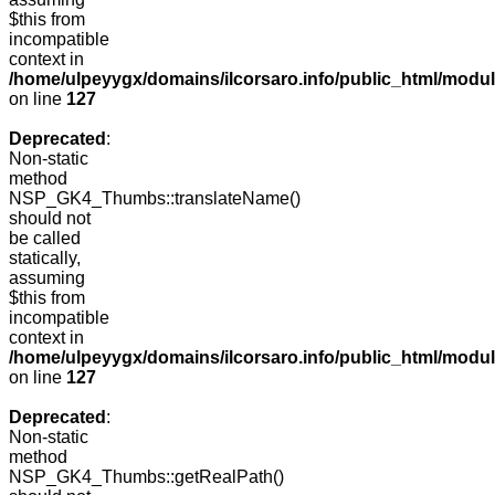
$this from
incompatible
context in
/home/ulpeyygx/domains/ilcorsaro.info/public_html/mo
on line
127
Deprecated
:
Non-static
method
NSP_GK4_Thumbs::translateName()
should not
be called
statically,
assuming
$this from
incompatible
context in
/home/ulpeyygx/domains/ilcorsaro.info/public_html/mo
on line
127
Deprecated
:
Non-static
method
NSP_GK4_Thumbs::getRealPath()