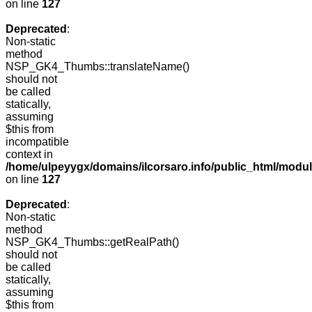
on line
127
Deprecated
:
Non-static
method
NSP_GK4_Thumbs::translateName()
should not
be called
statically,
assuming
$this from
incompatible
context in
/home/ulpeyygx/domains/ilcorsaro.info/public_html/mo
on line
127
Deprecated
:
Non-static
method
NSP_GK4_Thumbs::getRealPath()
should not
be called
statically,
assuming
$this from