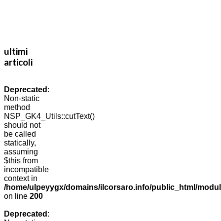
ultimi
articoli
Deprecated
:
Non-static
method
NSP_GK4_Utils::cutText()
should not
be called
statically,
assuming
$this from
incompatible
context in
/home/ulpeyygx/domains/ilcorsaro.info/public_html/modu
on line
200
Deprecated
: