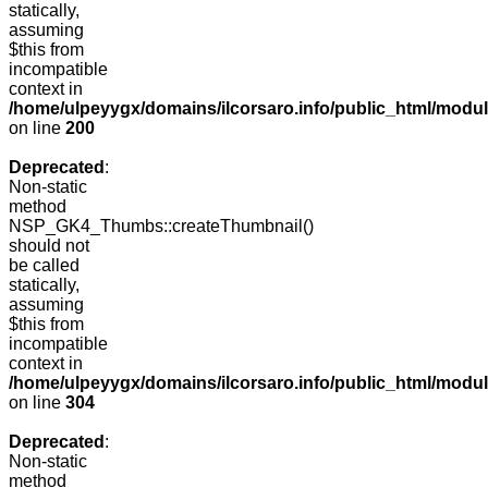
statically,
assuming
$this from
incompatible
context in
/home/ulpeyygx/domains/ilcorsaro.info/public_html/modu
on line
200
Deprecated
:
Non-static
method
NSP_GK4_Thumbs::createThumbnail()
should not
be called
statically,
assuming
$this from
incompatible
context in
/home/ulpeyygx/domains/ilcorsaro.info/public_html/modu
on line
304
Deprecated
:
Non-static
method