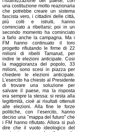
l'islamizzazione del paese, con
una costituzione molto reazionaria
che potrebbe creare un sistema
fascista vero, i cittadini delle città,
più colti e istruiti, hanno
cominciato a ribellarsi; poi in un
secondo momento ha cominciato
a farlo anche la campagna. Ma i
FM hanno continuato il loro
progetto rifiutando le firme di 22
milioni di ribelli Tamarud, per
indire le elezioni anticipate. Cosi
la maggioranza del popolo, 33
milioni, sono scesi in piazza per
chiedere le elezioni anticipate.
L'esercito ha chiesto al Presidente
di trovare una soluzione per
salvare il paese, ma la risposta
era sempre la stessa: si resta alla
legittimità, cioè ai risultati ottenuti
alle elezioni. Alla fine le forze
politiche, con l’esercito, hanno
deciso una "mappa del futuro” che
i FM hanno rifiutato. Allora si può
dire che il vuoto ideologico del