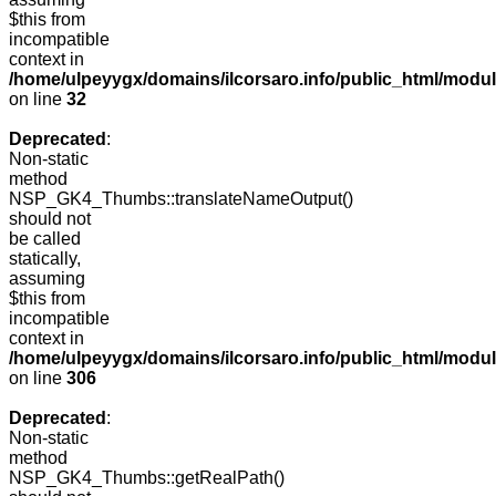
$this from
incompatible
context in
/home/ulpeyygx/domains/ilcorsaro.info/public_html/mo
on line
32
Deprecated
:
Non-static
method
NSP_GK4_Thumbs::translateNameOutput()
should not
be called
statically,
assuming
$this from
incompatible
context in
/home/ulpeyygx/domains/ilcorsaro.info/public_html/modu
on line
306
Deprecated
:
Non-static
method
NSP_GK4_Thumbs::getRealPath()