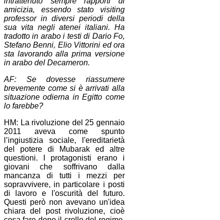
intrattenuto sempre rapporti di
amicizia, essendo stato visiting
professor in diversi periodi della
sua vita negli atenei italiani. Ha
tradotto in arabo i testi di Dario Fo,
Stefano Benni, Elio Vittorini ed ora
sta lavorando alla prima versione
in arabo del Decameron.
AF: Se dovesse riassumere
brevemente come si è arrivati alla
situazione odierna in Egitto come
lo farebbe?
HM: La rivoluzione del 25 gennaio
2011 aveva come spunto
l’ingiustizia sociale, l'ereditarietà
del potere di Mubarak ed altre
questioni. I protagonisti erano i
giovani che soffrivano dalla
mancanza di tutti i mezzi per
sopravvivere, in particolare i posti
di lavoro e l'oscurità del futuro.
Questi però non avevano un'idea
chiara del post rivoluzione, cioè
cosa fare dopo il crollo del regime.