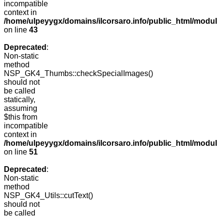
incompatible
context in
/home/ulpeyygx/domains/ilcorsaro.info/public_html/mo
on line
43
Deprecated
:
Non-static
method
NSP_GK4_Thumbs::checkSpecialImages()
should not
be called
statically,
assuming
$this from
incompatible
context in
/home/ulpeyygx/domains/ilcorsaro.info/public_html/mo
on line
51
Deprecated
:
Non-static
method
NSP_GK4_Utils::cutText()
should not
be called