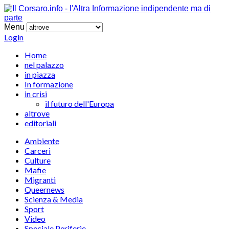
Menu
Login
Home
nel palazzo
in piazza
In formazione
in crisi
il futuro dell'Europa
altrove
editoriali
Ambiente
Carceri
Culture
Mafie
Migranti
Queernews
Scienza & Media
Sport
Video
Speciale Periferie