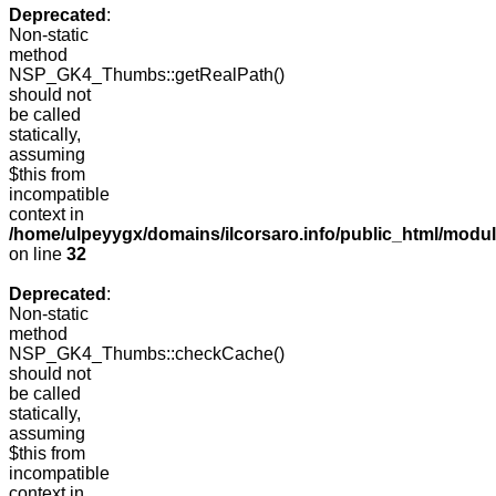
Deprecated
:
Non-static
method
NSP_GK4_Thumbs::getRealPath()
should not
be called
statically,
assuming
$this from
incompatible
context in
/home/ulpeyygx/domains/ilcorsaro.info/public_html/mo
on line
32
Deprecated
:
Non-static
method
NSP_GK4_Thumbs::checkCache()
should not
be called
statically,
assuming
$this from
incompatible
context in