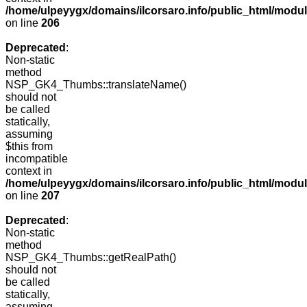
/home/ulpeyygx/domains/ilcorsaro.info/public_html/mo
on line
206
Deprecated
:
Non-static
method
NSP_GK4_Thumbs::translateName()
should not
be called
statically,
assuming
$this from
incompatible
context in
/home/ulpeyygx/domains/ilcorsaro.info/public_html/mo
on line
207
Deprecated
:
Non-static
method
NSP_GK4_Thumbs::getRealPath()
should not
be called
statically,
assuming