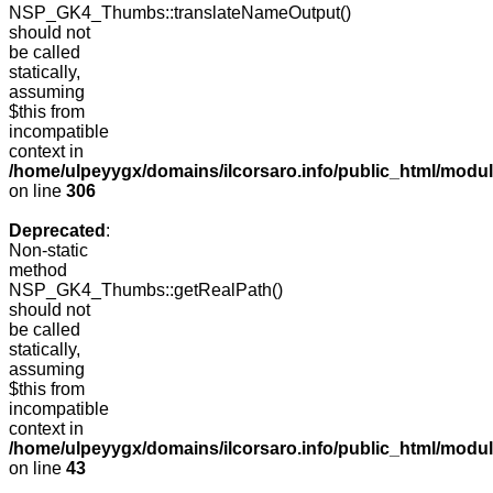
NSP_GK4_Thumbs::translateNameOutput()
should not
be called
statically,
assuming
$this from
incompatible
context in
/home/ulpeyygx/domains/ilcorsaro.info/public_html/modu
on line
306
Deprecated
:
Non-static
method
NSP_GK4_Thumbs::getRealPath()
should not
be called
statically,
assuming
$this from
incompatible
context in
/home/ulpeyygx/domains/ilcorsaro.info/public_html/mo
on line
43