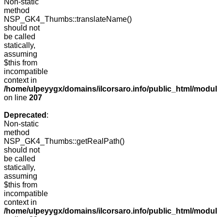
Non-static
method
NSP_GK4_Thumbs::translateName()
should not
be called
statically,
assuming
$this from
incompatible
context in
/home/ulpeyygx/domains/ilcorsaro.info/public_html/mo
on line
207
Deprecated
:
Non-static
method
NSP_GK4_Thumbs::getRealPath()
should not
be called
statically,
assuming
$this from
incompatible
context in
/home/ulpeyygx/domains/ilcorsaro.info/public_html/mo