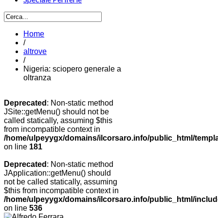
Home
/
altrove
/
Nigeria: sciopero generale a
oltranza
Deprecated
: Non-static method
JSite::getMenu() should not be
called statically, assuming $this
from incompatible context in
/home/ulpeyygx/domains/ilcorsaro.info/public_html/templ
on line
181
Deprecated
: Non-static method
JApplication::getMenu() should
not be called statically, assuming
$this from incompatible context in
/home/ulpeyygx/domains/ilcorsaro.info/public_html/includ
on line
536