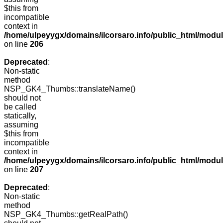
$this from
incompatible
context in
/home/ulpeyygx/domains/ilcorsaro.info/public_html/mo
on line
206
Deprecated
:
Non-static
method
NSP_GK4_Thumbs::translateName()
should not
be called
statically,
assuming
$this from
incompatible
context in
/home/ulpeyygx/domains/ilcorsaro.info/public_html/mo
on line
207
Deprecated
:
Non-static
method
NSP_GK4_Thumbs::getRealPath()