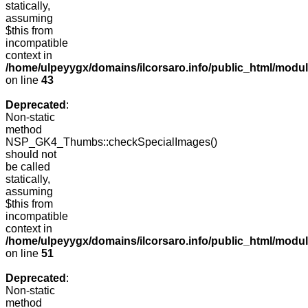
statically,
assuming
$this from
incompatible
context in
/home/ulpeyygx/domains/ilcorsaro.info/public_html/mo
on line
43
Deprecated
:
Non-static
method
NSP_GK4_Thumbs::checkSpecialImages()
should not
be called
statically,
assuming
$this from
incompatible
context in
/home/ulpeyygx/domains/ilcorsaro.info/public_html/mo
on line
51
Deprecated
:
Non-static
method