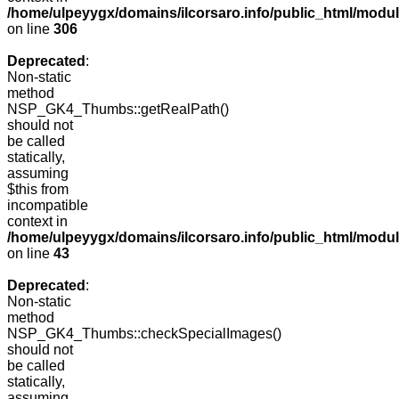
/home/ulpeyygx/domains/ilcorsaro.info/public_html/modu
on line
306
Deprecated
:
Non-static
method
NSP_GK4_Thumbs::getRealPath()
should not
be called
statically,
assuming
$this from
incompatible
context in
/home/ulpeyygx/domains/ilcorsaro.info/public_html/mo
on line
43
Deprecated
:
Non-static
method
NSP_GK4_Thumbs::checkSpecialImages()
should not
be called
statically,
assuming