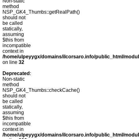
Non-static
method
NSP_GK4_Thumbs::getRealPath()
should not
be called
statically,
assuming
$this from
incompatible
context in
/home/ulpeyygx/domains/ilcorsaro.info/public_html/mo
on line
32
Deprecated
:
Non-static
method
NSP_GK4_Thumbs::checkCache()
should not
be called
statically,
assuming
$this from
incompatible
context in
/home/ulpeyygx/domains/ilcorsaro.info/public_html/mo