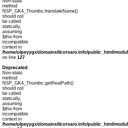
Non-static
method
NSP_GK4_Thumbs::translateName()
should not
be called
statically,
assuming
$this from
incompatible
context in
/home/ulpeyygx/domains/ilcorsaro.info/public_html/mo
on line
127
Deprecated
:
Non-static
method
NSP_GK4_Thumbs::getRealPath()
should not
be called
statically,
assuming
$this from
incompatible
context in
/home/ulpeyygx/domains/ilcorsaro.info/public_html/mo