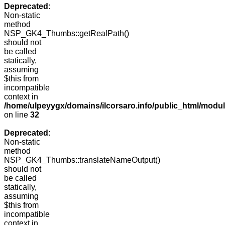
Deprecated
:
Non-static
method
NSP_GK4_Thumbs::getRealPath()
should not
be called
statically,
assuming
$this from
incompatible
context in
/home/ulpeyygx/domains/ilcorsaro.info/public_html/mo
on line
32
Deprecated
:
Non-static
method
NSP_GK4_Thumbs::translateNameOutput()
should not
be called
statically,
assuming
$this from
incompatible
context in