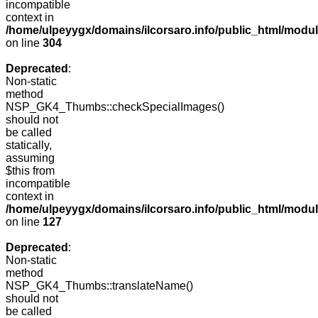
incompatible
context in
/home/ulpeyygx/domains/ilcorsaro.info/public_html/modu
on line
304
Deprecated
:
Non-static
method
NSP_GK4_Thumbs::checkSpecialImages()
should not
be called
statically,
assuming
$this from
incompatible
context in
/home/ulpeyygx/domains/ilcorsaro.info/public_html/mo
on line
127
Deprecated
:
Non-static
method
NSP_GK4_Thumbs::translateName()
should not
be called