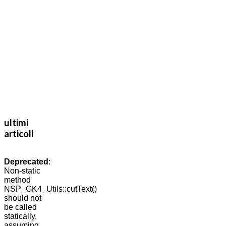
ultimi
articoli
Deprecated
:
Non-static
method
NSP_GK4_Utils::cutText()
should not
be called
statically,
assuming