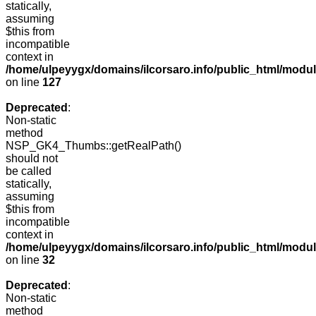
statically,
assuming
$this from
incompatible
context in
/home/ulpeyygx/domains/ilcorsaro.info/public_html/mo
on line
127
Deprecated
:
Non-static
method
NSP_GK4_Thumbs::getRealPath()
should not
be called
statically,
assuming
$this from
incompatible
context in
/home/ulpeyygx/domains/ilcorsaro.info/public_html/mo
on line
32
Deprecated
:
Non-static
method