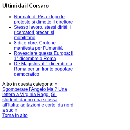
Ultimi da il Corsaro
Normale di Pisa: dopo le
proteste si dimette il direttore
Stesso lavoro, stessi diritti: i
ricercatori precari si
mobilitano
8 dicembre: Crotone
manifesta per l’Umanità
Rovesciare questa Europa: il
1° dicembre a Roma
De Magistris: il 1 dicembre a
Roma per un fronte popolare
democratico
Altro in questa categoria:
«
Sgomberare l'Angelo Mai? Una
lettera a Virginia Raggi
Gli
studenti danno una scossa
all'Italia: agitazioni e cortei da nord
a sud »
Torna in alto