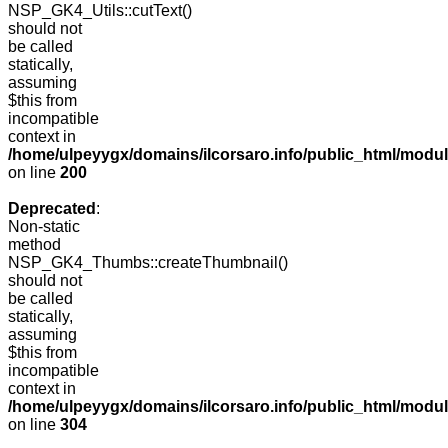
NSP_GK4_Utils::cutText()
should not
be called
statically,
assuming
$this from
incompatible
context in
/home/ulpeyygx/domains/ilcorsaro.info/public_html/modu
on line
200
Deprecated
:
Non-static
method
NSP_GK4_Thumbs::createThumbnail()
should not
be called
statically,
assuming
$this from
incompatible
context in
/home/ulpeyygx/domains/ilcorsaro.info/public_html/modu
on line
304