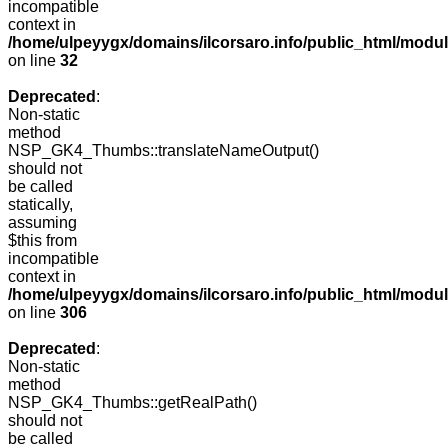
incompatible
context in
/home/ulpeyygx/domains/ilcorsaro.info/public_html/mo
on line
32
Deprecated
:
Non-static
method
NSP_GK4_Thumbs::translateNameOutput()
should not
be called
statically,
assuming
$this from
incompatible
context in
/home/ulpeyygx/domains/ilcorsaro.info/public_html/modu
on line
306
Deprecated
:
Non-static
method
NSP_GK4_Thumbs::getRealPath()
should not
be called