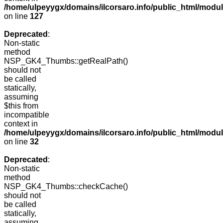
/home/ulpeyygx/domains/ilcorsaro.info/public_html/mo
on line
127
Deprecated
:
Non-static
method
NSP_GK4_Thumbs::getRealPath()
should not
be called
statically,
assuming
$this from
incompatible
context in
/home/ulpeyygx/domains/ilcorsaro.info/public_html/mo
on line
32
Deprecated
:
Non-static
method
NSP_GK4_Thumbs::checkCache()
should not
be called
statically,
assuming