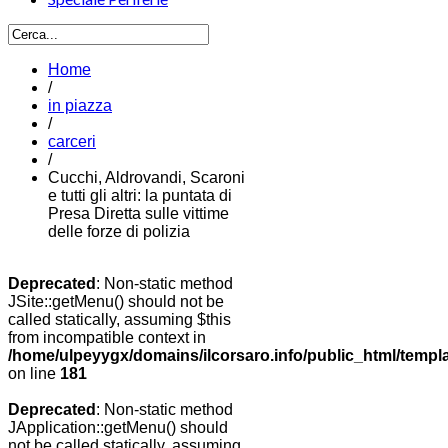
Home
/
in piazza
/
carceri
/
Cucchi, Aldrovandi, Scaroni
e tutti gli altri: la puntata di
Presa Diretta sulle vittime
delle forze di polizia
Deprecated
: Non-static method
JSite::getMenu() should not be
called statically, assuming $this
from incompatible context in
/home/ulpeyygx/domains/ilcorsaro.info/public_html/templ
on line
181
Deprecated
: Non-static method
JApplication::getMenu() should
not be called statically, assuming