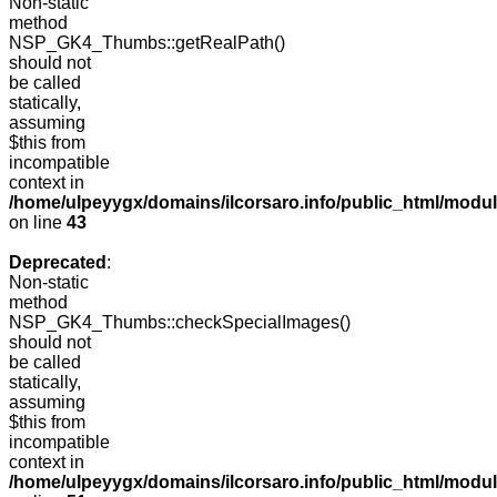
Non-static
method
NSP_GK4_Thumbs::getRealPath()
should not
be called
statically,
assuming
$this from
incompatible
context in
/home/ulpeyygx/domains/ilcorsaro.info/public_html/mo
on line
43
Deprecated
:
Non-static
method
NSP_GK4_Thumbs::checkSpecialImages()
should not
be called
statically,
assuming
$this from
incompatible
context in
/home/ulpeyygx/domains/ilcorsaro.info/public_html/mo