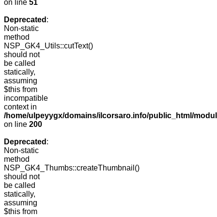
on line
51
Deprecated
:
Non-static
method
NSP_GK4_Utils::cutText()
should not
be called
statically,
assuming
$this from
incompatible
context in
/home/ulpeyygx/domains/ilcorsaro.info/public_html/modu
on line
200
Deprecated
:
Non-static
method
NSP_GK4_Thumbs::createThumbnail()
should not
be called
statically,
assuming
$this from