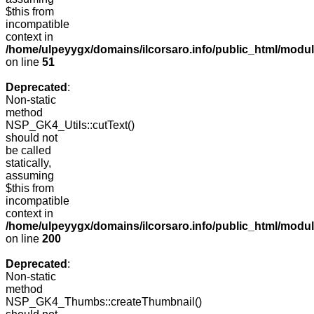
$this from
incompatible
context in
/home/ulpeyygx/domains/ilcorsaro.info/public_html/mo
on line
51
Deprecated
:
Non-static
method
NSP_GK4_Utils::cutText()
should not
be called
statically,
assuming
$this from
incompatible
context in
/home/ulpeyygx/domains/ilcorsaro.info/public_html/modu
on line
200
Deprecated
:
Non-static
method
NSP_GK4_Thumbs::createThumbnail()