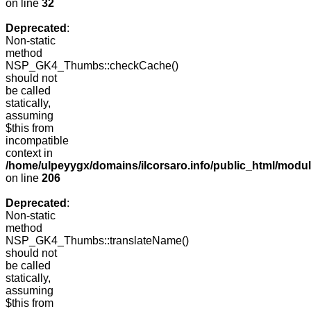
on line
32
Deprecated
:
Non-static
method
NSP_GK4_Thumbs::checkCache()
should not
be called
statically,
assuming
$this from
incompatible
context in
/home/ulpeyygx/domains/ilcorsaro.info/public_html/mo
on line
206
Deprecated
:
Non-static
method
NSP_GK4_Thumbs::translateName()
should not
be called
statically,
assuming
$this from