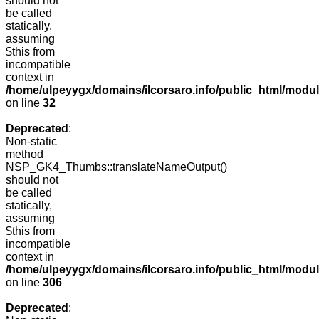
should not
be called
statically,
assuming
$this from
incompatible
context in
/home/ulpeyygx/domains/ilcorsaro.info/public_html/mo
on line
32
Deprecated
:
Non-static
method
NSP_GK4_Thumbs::translateNameOutput()
should not
be called
statically,
assuming
$this from
incompatible
context in
/home/ulpeyygx/domains/ilcorsaro.info/public_html/modu
on line
306
Deprecated
: