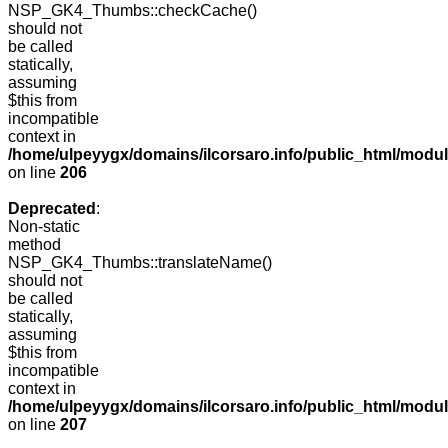
NSP_GK4_Thumbs::checkCache()
should not
be called
statically,
assuming
$this from
incompatible
context in
/home/ulpeyygx/domains/ilcorsaro.info/public_html/mo
on line
206
Deprecated
:
Non-static
method
NSP_GK4_Thumbs::translateName()
should not
be called
statically,
assuming
$this from
incompatible
context in
/home/ulpeyygx/domains/ilcorsaro.info/public_html/mo
on line
207