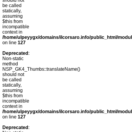
should not
be called
statically,
assuming
$this from
incompatible
context in
/home/ulpeyygx/domains/ilcorsaro.info/public_html/mo
on line
127
Deprecated
:
Non-static
method
NSP_GK4_Thumbs::translateName()
should not
be called
statically,
assuming
$this from
incompatible
context in
/home/ulpeyygx/domains/ilcorsaro.info/public_html/mo
on line
127
Deprecated
: