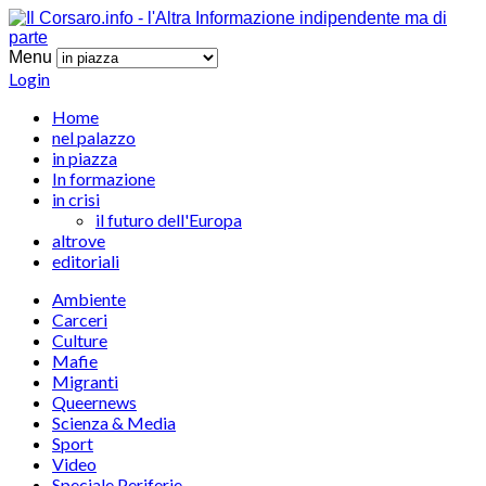
Menu
Login
Home
nel palazzo
in piazza
In formazione
in crisi
il futuro dell'Europa
altrove
editoriali
Ambiente
Carceri
Culture
Mafie
Migranti
Queernews
Scienza & Media
Sport
Video
Speciale Periferie