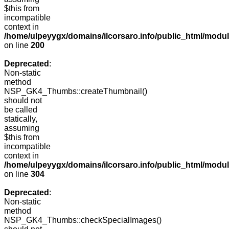
$this from
incompatible
context in
/home/ulpeyygx/domains/ilcorsaro.info/public_html/modu
on line
200
Deprecated
:
Non-static
method
NSP_GK4_Thumbs::createThumbnail()
should not
be called
statically,
assuming
$this from
incompatible
context in
/home/ulpeyygx/domains/ilcorsaro.info/public_html/modu
on line
304
Deprecated
:
Non-static
method
NSP_GK4_Thumbs::checkSpecialImages()