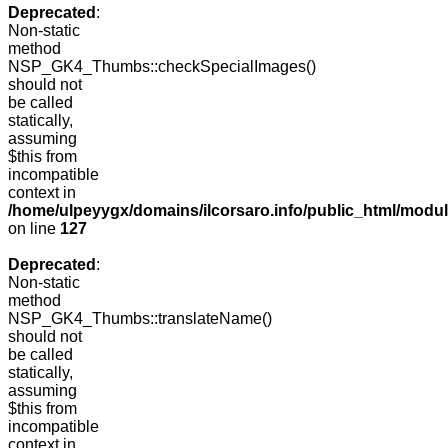
Deprecated
:
Non-static
method
NSP_GK4_Thumbs::checkSpecialImages()
should not
be called
statically,
assuming
$this from
incompatible
context in
/home/ulpeyygx/domains/ilcorsaro.info/public_html/mo
on line
127
Deprecated
:
Non-static
method
NSP_GK4_Thumbs::translateName()
should not
be called
statically,
assuming
$this from
incompatible
context in