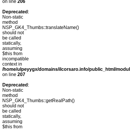
on line
206
Deprecated
:
Non-static
method
NSP_GK4_Thumbs::translateName()
should not
be called
statically,
assuming
$this from
incompatible
context in
/home/ulpeyygx/domains/ilcorsaro.info/public_html/mo
on line
207
Deprecated
:
Non-static
method
NSP_GK4_Thumbs::getRealPath()
should not
be called
statically,
assuming
$this from