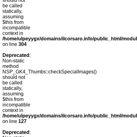
should not
be called
statically,
assuming
$this from
incompatible
context in
/home/ulpeyygx/domains/ilcorsaro.info/public_html/modu
on line
304
Deprecated
:
Non-static
method
NSP_GK4_Thumbs::checkSpecialImages()
should not
be called
statically,
assuming
$this from
incompatible
context in
/home/ulpeyygx/domains/ilcorsaro.info/public_html/mo
on line
127
Deprecated
: