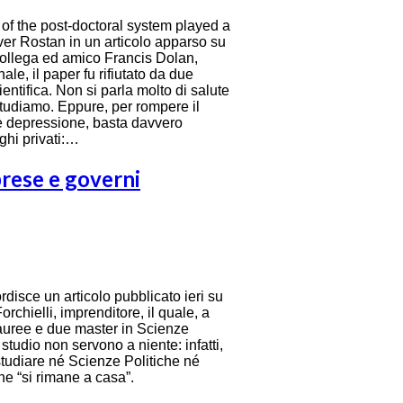
ty of the post-doctoral system played a
liver Rostan in un articolo apparso su
ollega ed amico Francis Dolan,
e, il paper fu rifiutato da due
ientifica. Non si parla molto di salute
 studiamo. Eppure, per rompere il
 e depressione, basta davvero
ghi privati:…
prese e governi
disce un articolo pubblicato ieri su
rchielli, imprenditore, il quale, a
auree e due master in Scienze
i studio non servono a niente: infatti,
studiare né Scienze Politiche né
ne “si rimane a casa”.