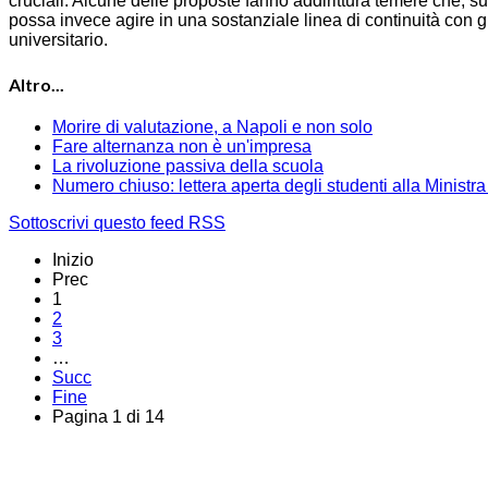
cruciali. Alcune delle proposte fanno addirittura temere che, su
possa invece agire in una sostanziale linea di continuità con gli
universitario.
Altro...
Morire di valutazione, a Napoli e non solo
Fare alternanza non è un'impresa
La rivoluzione passiva della scuola
Numero chiuso: lettera aperta degli studenti alla Ministra
Sottoscrivi questo feed RSS
Inizio
Prec
1
2
3
…
Succ
Fine
Pagina 1 di 14