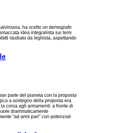
salviniana, ha scelto un demografo
 smaccata idea integralista sui temi
fatti studiato da leghista, aspettando
le
ran parte del pianeta con la proposta
ogica a sostegno della proposta era
la corsa agli armamenti: a fronte di
 scuole drammaticamente
almente “ad armi pari” con potenziali