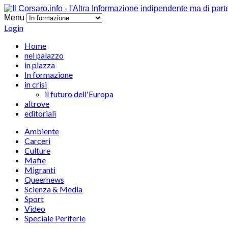
Menu
Login
Home
nel palazzo
in piazza
In formazione
in crisi
il futuro dell'Europa
altrove
editoriali
Ambiente
Carceri
Culture
Mafie
Migranti
Queernews
Scienza & Media
Sport
Video
Speciale Periferie