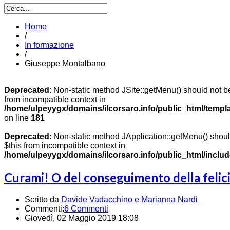
Home
/
In formazione
/
Giuseppe Montalbano
Deprecated
: Non-static method JSite::getMenu() should not be
from incompatible context in
/home/ulpeyygx/domains/ilcorsaro.info/public_html/templ
on line
181
Deprecated
: Non-static method JApplication::getMenu() should
$this from incompatible context in
/home/ulpeyygx/domains/ilcorsaro.info/public_html/includ
Curami! O del conseguimento della felic
Scritto da
Davide Vadacchino e Marianna Nardi
Commenti:
6 Commenti
Giovedì, 02 Maggio 2019 18:08