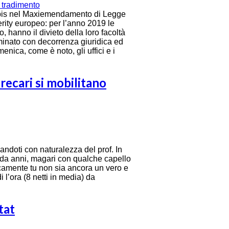
08-bis nel Maxiemendamento di Legge
erity europeo: per l’anno 2019 le
, hanno il divieto della loro facoltà
minato con decorrenza giuridica ed
nica, come è noto, gli uffici e i
 precari si mobilitano
andoti con naturalezza del prof. In
ai da anni, magari con qualche capello
amente tu non sia ancora un vero e
 l’ora (8 netti in media) da
tat