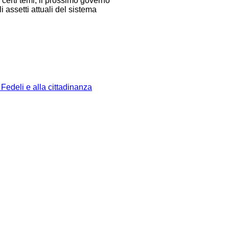
 certi temi, il prossimo governo
 assetti attuali del sistema
 Fedeli e alla cittadinanza