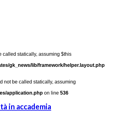
 called statically, assuming $this
ates/gk_news/lib/framework/helper.layout.php
 not be called statically, assuming
es/application.php
on line
536
ità in accademia