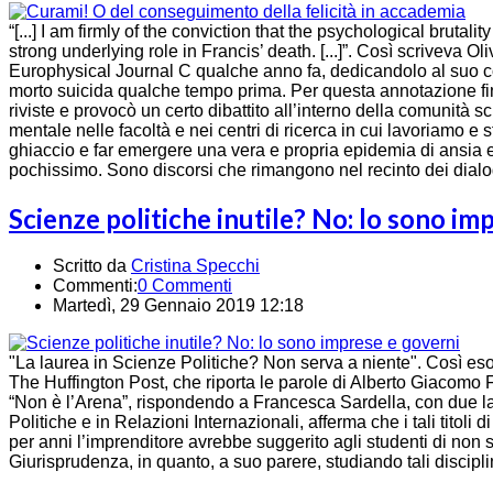
“[...] I am firmly of the conviction that the psychological brutali
strong underlying role in Francis’ death. [...]”. Così scriveva O
Europhysical Journal C qualche anno fa, dedicandolo al suo c
morto suicida qualche tempo prima. Per questa annotazione final
riviste e provocò un certo dibattito all’interno della comunità sc
mentale nelle facoltà e nei centri di ricerca in cui lavoriamo e
ghiaccio e far emergere una vera e propria epidemia di ansia
pochissimo. Sono discorsi che rimangono nel recinto dei dialo
Scienze politiche inutile? No: lo sono im
Scritto da
Cristina Specchi
Commenti:
0 Commenti
Martedì, 29 Gennaio 2019 12:18
"La laurea in Scienze Politiche? Non serva a niente". Così esor
The Huffington Post, che riporta le parole di Alberto Giacomo Fo
“Non è l’Arena”, rispondendo a Francesca Sardella, con due l
Politiche e in Relazioni Internazionali, afferma che i tali titoli d
per anni l’imprenditore avrebbe suggerito agli studenti di non 
Giurisprudenza, in quanto, a suo parere, studiando tali discipli