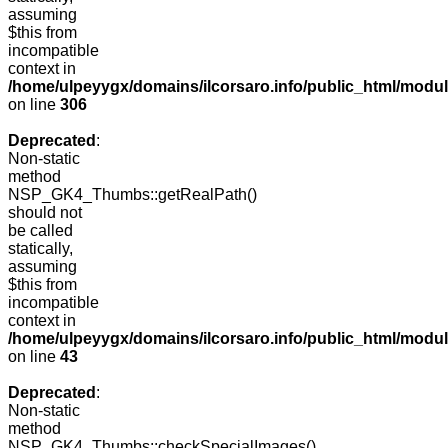
assuming
$this from
incompatible
context in
/home/ulpeyygx/domains/ilcorsaro.info/public_html/modu
on line
306
Deprecated
:
Non-static
method
NSP_GK4_Thumbs::getRealPath()
should not
be called
statically,
assuming
$this from
incompatible
context in
/home/ulpeyygx/domains/ilcorsaro.info/public_html/mo
on line
43
Deprecated
:
Non-static
method
NSP_GK4_Thumbs::checkSpecialImages()