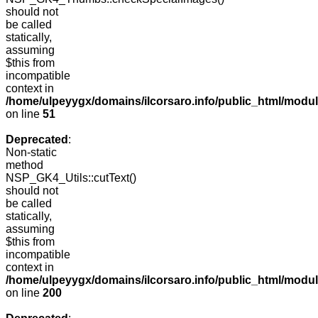
should not
be called
statically,
assuming
$this from
incompatible
context in
/home/ulpeyygx/domains/ilcorsaro.info/public_html/mo
on line
51
Deprecated
:
Non-static
method
NSP_GK4_Utils::cutText()
should not
be called
statically,
assuming
$this from
incompatible
context in
/home/ulpeyygx/domains/ilcorsaro.info/public_html/modu
on line
200