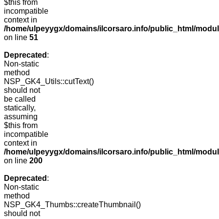
$this from
incompatible
context in
/home/ulpeyygx/domains/ilcorsaro.info/public_html/mo
on line
51
Deprecated
:
Non-static
method
NSP_GK4_Utils::cutText()
should not
be called
statically,
assuming
$this from
incompatible
context in
/home/ulpeyygx/domains/ilcorsaro.info/public_html/modu
on line
200
Deprecated
:
Non-static
method
NSP_GK4_Thumbs::createThumbnail()
should not