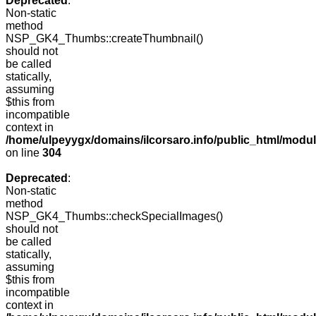
Deprecated
:
Non-static
method
NSP_GK4_Thumbs::createThumbnail()
should not
be called
statically,
assuming
$this from
incompatible
context in
/home/ulpeyygx/domains/ilcorsaro.info/public_html/modu
on line
304
Deprecated
:
Non-static
method
NSP_GK4_Thumbs::checkSpecialImages()
should not
be called
statically,
assuming
$this from
incompatible
context in