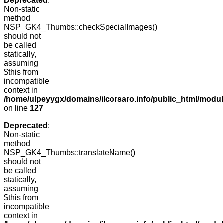
Deprecated
:
Non-static
method
NSP_GK4_Thumbs::checkSpecialImages()
should not
be called
statically,
assuming
$this from
incompatible
context in
/home/ulpeyygx/domains/ilcorsaro.info/public_html/mo
on line
127
Deprecated
:
Non-static
method
NSP_GK4_Thumbs::translateName()
should not
be called
statically,
assuming
$this from
incompatible
context in