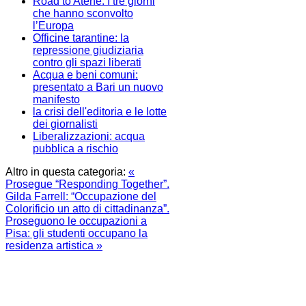
Road to Atene. I tre giorni
che hanno sconvolto
l’Europa
Officine tarantine: la
repressione giudiziaria
contro gli spazi liberati
Acqua e beni comuni:
presentato a Bari un nuovo
manifesto
la crisi dell'editoria e le lotte
dei giornalisti
Liberalizzazioni: acqua
pubblica a rischio
Altro in questa categoria:
«
Prosegue “Responding Together”.
Gilda Farrell: “Occupazione del
Colorificio un atto di cittadinanza”.
Proseguono le occupazioni a
Pisa: gli studenti occupano la
residenza artistica »