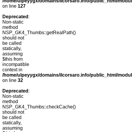
/home/ulpeyygx/domains/ilcorsaro.info/public_html/mo
on line
127
Deprecated
:
Non-static
method
NSP_GK4_Thumbs::getRealPath()
should not
be called
statically,
assuming
$this from
incompatible
context in
/home/ulpeyygx/domains/ilcorsaro.info/public_html/mo
on line
32
Deprecated
:
Non-static
method
NSP_GK4_Thumbs::checkCache()
should not
be called
statically,
assuming