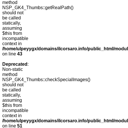
method
NSP_GK4_Thumbs::getRealPath()
should not
be called
statically,
assuming
$this from
incompatible
context in
/home/ulpeyygx/domains/ilcorsaro.info/public_html/mo
on line
43
Deprecated
:
Non-static
method
NSP_GK4_Thumbs::checkSpecialImages()
should not
be called
statically,
assuming
$this from
incompatible
context in
/home/ulpeyygx/domains/ilcorsaro.info/public_html/mo
on line
51