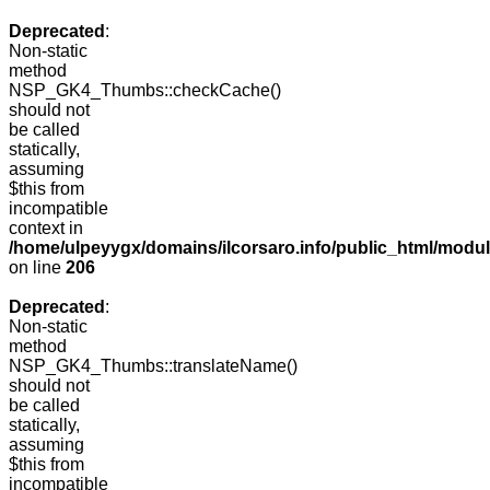
Deprecated
:
Non-static
method
NSP_GK4_Thumbs::checkCache()
should not
be called
statically,
assuming
$this from
incompatible
context in
/home/ulpeyygx/domains/ilcorsaro.info/public_html/mo
on line
206
Deprecated
:
Non-static
method
NSP_GK4_Thumbs::translateName()
should not
be called
statically,
assuming
$this from
incompatible