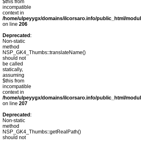
$this from
incompatible
context in
/home/ulpeyygx/domains/ilcorsaro.info/public_html/mo
on line
206
Deprecated
:
Non-static
method
NSP_GK4_Thumbs::translateName()
should not
be called
statically,
assuming
$this from
incompatible
context in
/home/ulpeyygx/domains/ilcorsaro.info/public_html/mo
on line
207
Deprecated
:
Non-static
method
NSP_GK4_Thumbs::getRealPath()
should not