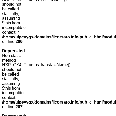
should not
be called
statically,
assuming
$this from
incompatible
context in
/home/ulpeyygx/domains/ilcorsaro.info/public_html/mo
on line
206
Deprecated
:
Non-static
method
NSP_GK4_Thumbs::translateName()
should not
be called
statically,
assuming
$this from
incompatible
context in
/home/ulpeyygx/domains/ilcorsaro.info/public_html/mo
on line
207