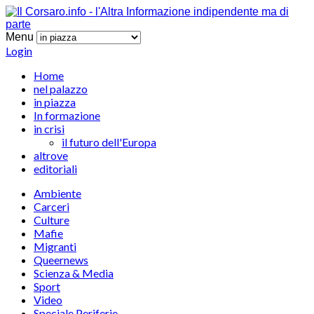
Menu
Login
Home
nel palazzo
in piazza
In formazione
in crisi
il futuro dell'Europa
altrove
editoriali
Ambiente
Carceri
Culture
Mafie
Migranti
Queernews
Scienza & Media
Sport
Video
Speciale Periferie