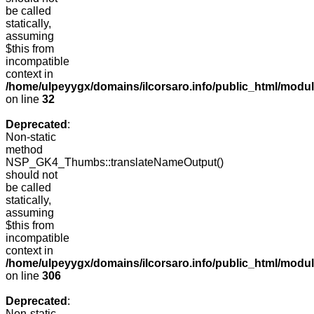
be called
statically,
assuming
$this from
incompatible
context in
/home/ulpeyygx/domains/ilcorsaro.info/public_html/mo
on line
32
Deprecated
:
Non-static
method
NSP_GK4_Thumbs::translateNameOutput()
should not
be called
statically,
assuming
$this from
incompatible
context in
/home/ulpeyygx/domains/ilcorsaro.info/public_html/modu
on line
306
Deprecated
:
Non-static