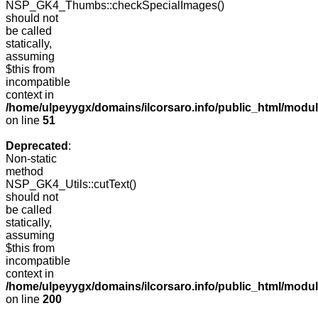
NSP_GK4_Thumbs::checkSpecialImages()
should not
be called
statically,
assuming
$this from
incompatible
context in
/home/ulpeyygx/domains/ilcorsaro.info/public_html/mo
on line
51
Deprecated
:
Non-static
method
NSP_GK4_Utils::cutText()
should not
be called
statically,
assuming
$this from
incompatible
context in
/home/ulpeyygx/domains/ilcorsaro.info/public_html/modu
on line
200