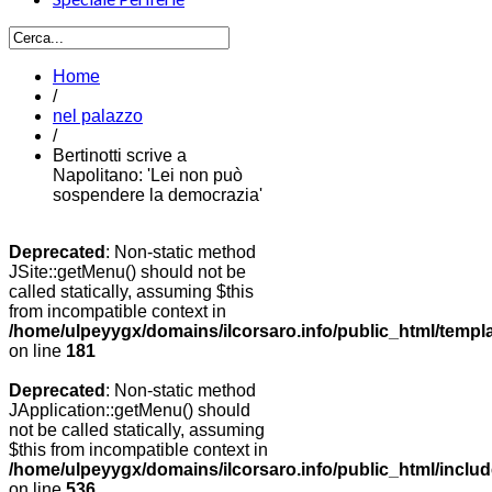
Home
/
nel palazzo
/
Bertinotti scrive a
Napolitano: 'Lei non può
sospendere la democrazia'
Deprecated
: Non-static method
JSite::getMenu() should not be
called statically, assuming $this
from incompatible context in
/home/ulpeyygx/domains/ilcorsaro.info/public_html/templ
on line
181
Deprecated
: Non-static method
JApplication::getMenu() should
not be called statically, assuming
$this from incompatible context in
/home/ulpeyygx/domains/ilcorsaro.info/public_html/includ
on line
536