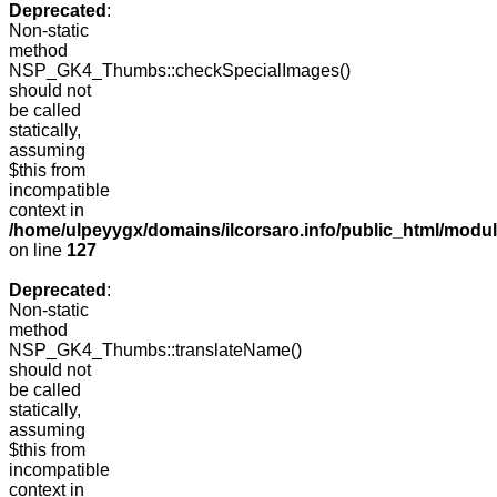
Deprecated
:
Non-static
method
NSP_GK4_Thumbs::checkSpecialImages()
should not
be called
statically,
assuming
$this from
incompatible
context in
/home/ulpeyygx/domains/ilcorsaro.info/public_html/mo
on line
127
Deprecated
:
Non-static
method
NSP_GK4_Thumbs::translateName()
should not
be called
statically,
assuming
$this from
incompatible
context in