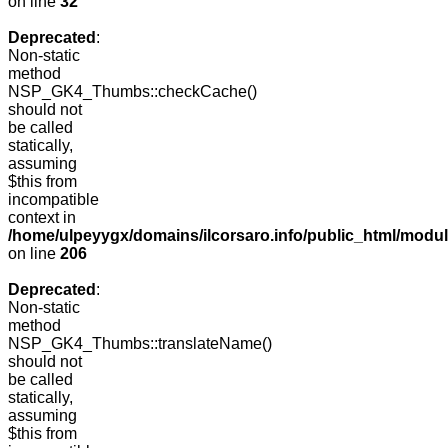
on line
32
Deprecated
:
Non-static
method
NSP_GK4_Thumbs::checkCache()
should not
be called
statically,
assuming
$this from
incompatible
context in
/home/ulpeyygx/domains/ilcorsaro.info/public_html/mo
on line
206
Deprecated
:
Non-static
method
NSP_GK4_Thumbs::translateName()
should not
be called
statically,
assuming
$this from