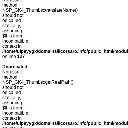
method
NSP_GK4_Thumbs::translateName()
should not
be called
statically,
assuming
$this from
incompatible
context in
/home/ulpeyygx/domains/ilcorsaro.info/public_html/mo
on line
127
Deprecated
:
Non-static
method
NSP_GK4_Thumbs::getRealPath()
should not
be called
statically,
assuming
$this from
incompatible
context in
/home/ulpeyygx/domains/ilcorsaro.info/public_html/mo