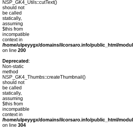
NSP_GK4_Utils::cutText()
should not
be called
statically,
assuming
$this from
incompatible
context in
/home/ulpeyygx/domains/ilcorsaro.info/public_html/modu
on line
200
Deprecated
:
Non-static
method
NSP_GK4_Thumbs::createThumbnail()
should not
be called
statically,
assuming
$this from
incompatible
context in
/home/ulpeyygx/domains/ilcorsaro.info/public_html/modu
on line
304