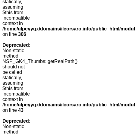
statically,
assuming
$this from
incompatible
context in
/home/ulpeyygx/domains/ilcorsaro.info/public_html/modu
on line
306
Deprecated
:
Non-static
method
NSP_GK4_Thumbs::getRealPath()
should not
be called
statically,
assuming
$this from
incompatible
context in
/home/ulpeyygx/domains/ilcorsaro.info/public_html/mo
on line
43
Deprecated
:
Non-static
method