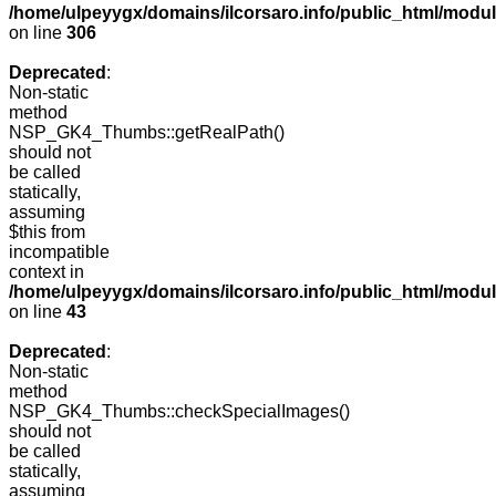
/home/ulpeyygx/domains/ilcorsaro.info/public_html/modu
on line
306
Deprecated
:
Non-static
method
NSP_GK4_Thumbs::getRealPath()
should not
be called
statically,
assuming
$this from
incompatible
context in
/home/ulpeyygx/domains/ilcorsaro.info/public_html/mo
on line
43
Deprecated
:
Non-static
method
NSP_GK4_Thumbs::checkSpecialImages()
should not
be called
statically,
assuming