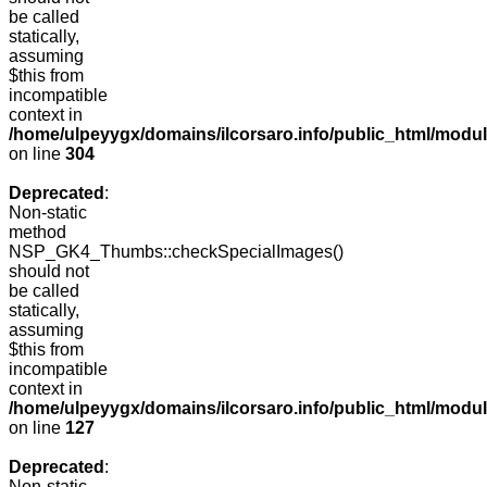
be called
statically,
assuming
$this from
incompatible
context in
/home/ulpeyygx/domains/ilcorsaro.info/public_html/modu
on line
304
Deprecated
:
Non-static
method
NSP_GK4_Thumbs::checkSpecialImages()
should not
be called
statically,
assuming
$this from
incompatible
context in
/home/ulpeyygx/domains/ilcorsaro.info/public_html/mo
on line
127
Deprecated
:
Non-static