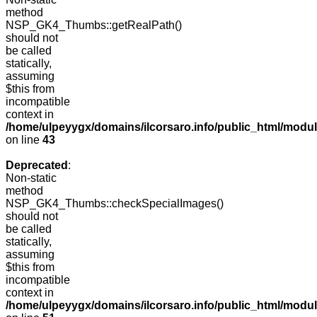
method
NSP_GK4_Thumbs::getRealPath()
should not
be called
statically,
assuming
$this from
incompatible
context in
/home/ulpeyygx/domains/ilcorsaro.info/public_html/mo
on line
43
Deprecated
:
Non-static
method
NSP_GK4_Thumbs::checkSpecialImages()
should not
be called
statically,
assuming
$this from
incompatible
context in
/home/ulpeyygx/domains/ilcorsaro.info/public_html/mo