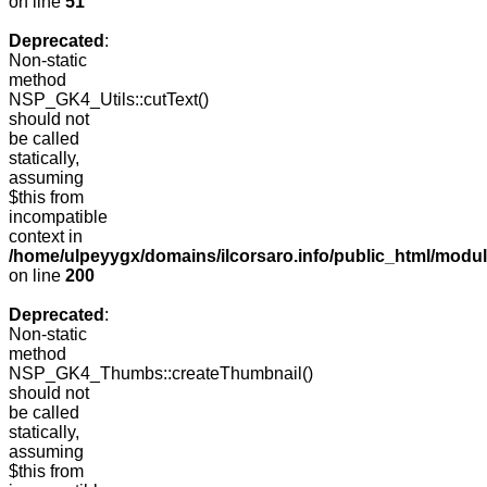
on line
51
Deprecated
:
Non-static
method
NSP_GK4_Utils::cutText()
should not
be called
statically,
assuming
$this from
incompatible
context in
/home/ulpeyygx/domains/ilcorsaro.info/public_html/modu
on line
200
Deprecated
:
Non-static
method
NSP_GK4_Thumbs::createThumbnail()
should not
be called
statically,
assuming
$this from