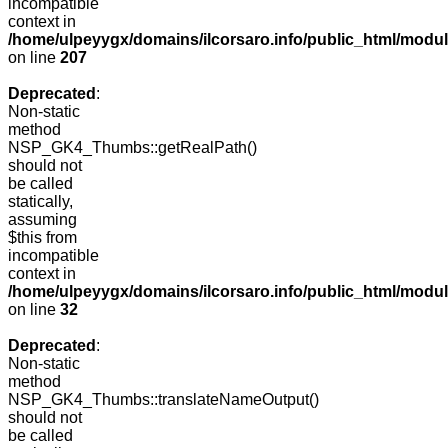
incompatible
context in
/home/ulpeyygx/domains/ilcorsaro.info/public_html/mo
on line
207
Deprecated
:
Non-static
method
NSP_GK4_Thumbs::getRealPath()
should not
be called
statically,
assuming
$this from
incompatible
context in
/home/ulpeyygx/domains/ilcorsaro.info/public_html/mo
on line
32
Deprecated
:
Non-static
method
NSP_GK4_Thumbs::translateNameOutput()
should not
be called