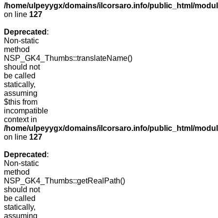
/home/ulpeyygx/domains/ilcorsaro.info/public_html/mo
on line
127
Deprecated
:
Non-static
method
NSP_GK4_Thumbs::translateName()
should not
be called
statically,
assuming
$this from
incompatible
context in
/home/ulpeyygx/domains/ilcorsaro.info/public_html/mo
on line
127
Deprecated
:
Non-static
method
NSP_GK4_Thumbs::getRealPath()
should not
be called
statically,
assuming