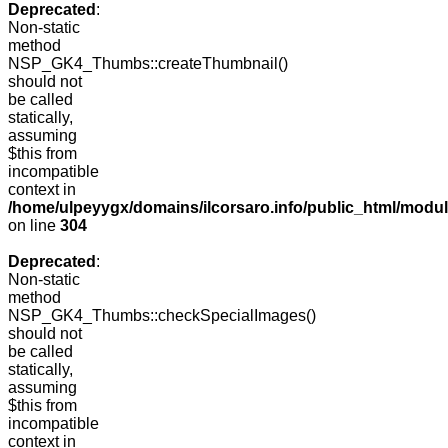
Deprecated
:
Non-static
method
NSP_GK4_Thumbs::createThumbnail()
should not
be called
statically,
assuming
$this from
incompatible
context in
/home/ulpeyygx/domains/ilcorsaro.info/public_html/modu
on line
304
Deprecated
:
Non-static
method
NSP_GK4_Thumbs::checkSpecialImages()
should not
be called
statically,
assuming
$this from
incompatible
context in