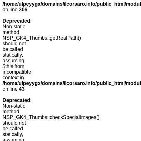
/home/ulpeyygx/domains/ilcorsaro.info/public_html/modu
on line
306
Deprecated
:
Non-static
method
NSP_GK4_Thumbs::getRealPath()
should not
be called
statically,
assuming
$this from
incompatible
context in
/home/ulpeyygx/domains/ilcorsaro.info/public_html/mo
on line
43
Deprecated
:
Non-static
method
NSP_GK4_Thumbs::checkSpecialImages()
should not
be called
statically,
assuming