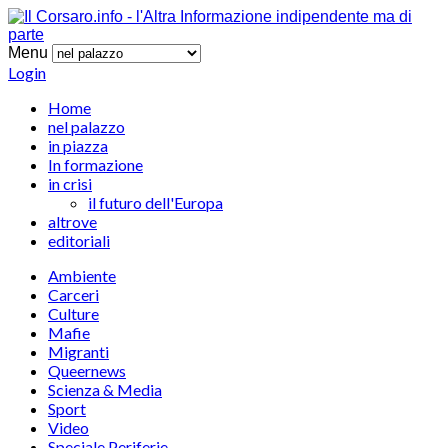
Menu
Login
Home
nel palazzo
in piazza
In formazione
in crisi
il futuro dell'Europa
altrove
editoriali
Ambiente
Carceri
Culture
Mafie
Migranti
Queernews
Scienza & Media
Sport
Video
Speciale Periferie