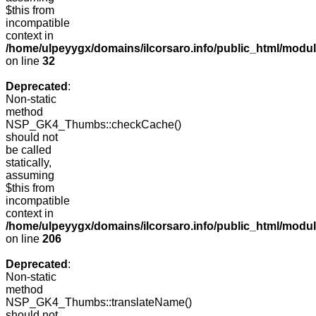
$this from
incompatible
context in
/home/ulpeyygx/domains/ilcorsaro.info/public_html/mo
on line
32
Deprecated
:
Non-static
method
NSP_GK4_Thumbs::checkCache()
should not
be called
statically,
assuming
$this from
incompatible
context in
/home/ulpeyygx/domains/ilcorsaro.info/public_html/mo
on line
206
Deprecated
:
Non-static
method
NSP_GK4_Thumbs::translateName()
should not