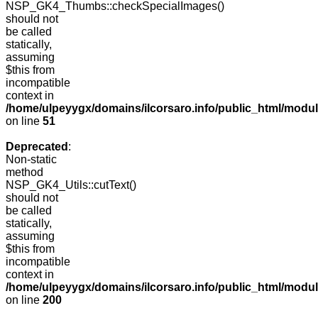
NSP_GK4_Thumbs::checkSpecialImages()
should not
be called
statically,
assuming
$this from
incompatible
context in
/home/ulpeyygx/domains/ilcorsaro.info/public_html/mo
on line
51
Deprecated
:
Non-static
method
NSP_GK4_Utils::cutText()
should not
be called
statically,
assuming
$this from
incompatible
context in
/home/ulpeyygx/domains/ilcorsaro.info/public_html/modu
on line
200