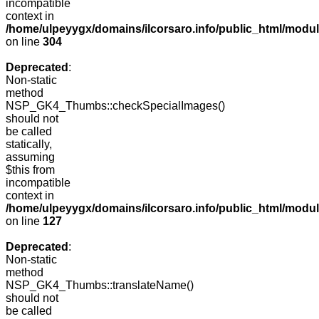
incompatible
context in
/home/ulpeyygx/domains/ilcorsaro.info/public_html/modu
on line
304
Deprecated
:
Non-static
method
NSP_GK4_Thumbs::checkSpecialImages()
should not
be called
statically,
assuming
$this from
incompatible
context in
/home/ulpeyygx/domains/ilcorsaro.info/public_html/mo
on line
127
Deprecated
:
Non-static
method
NSP_GK4_Thumbs::translateName()
should not
be called