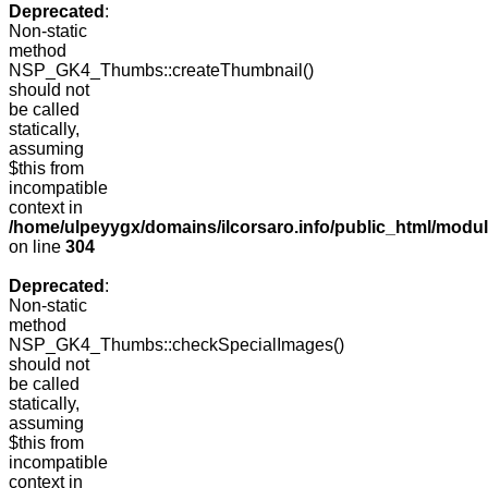
Deprecated
:
Non-static
method
NSP_GK4_Thumbs::createThumbnail()
should not
be called
statically,
assuming
$this from
incompatible
context in
/home/ulpeyygx/domains/ilcorsaro.info/public_html/modu
on line
304
Deprecated
:
Non-static
method
NSP_GK4_Thumbs::checkSpecialImages()
should not
be called
statically,
assuming
$this from
incompatible
context in