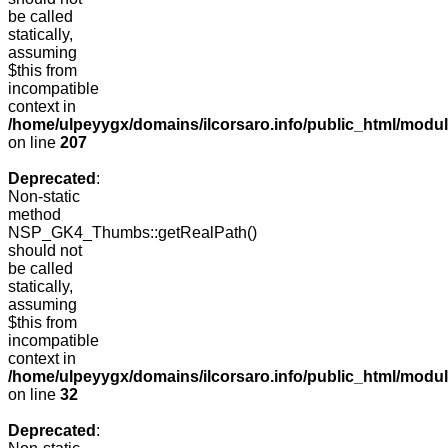
be called
statically,
assuming
$this from
incompatible
context in
/home/ulpeyygx/domains/ilcorsaro.info/public_html/mo
on line
207
Deprecated
:
Non-static
method
NSP_GK4_Thumbs::getRealPath()
should not
be called
statically,
assuming
$this from
incompatible
context in
/home/ulpeyygx/domains/ilcorsaro.info/public_html/mo
on line
32
Deprecated
: