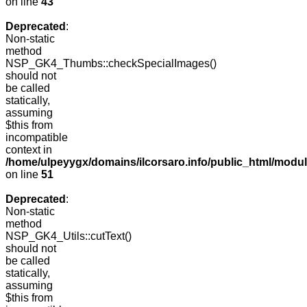
on line
43
Deprecated
:
Non-static
method
NSP_GK4_Thumbs::checkSpecialImages()
should not
be called
statically,
assuming
$this from
incompatible
context in
/home/ulpeyygx/domains/ilcorsaro.info/public_html/mo
on line
51
Deprecated
:
Non-static
method
NSP_GK4_Utils::cutText()
should not
be called
statically,
assuming
$this from