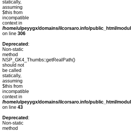
statically,
assuming
$this from
incompatible
context in
/home/ulpeyygx/domains/ilcorsaro.info/public_html/modu
on line
306
Deprecated
:
Non-static
method
NSP_GK4_Thumbs::getRealPath()
should not
be called
statically,
assuming
$this from
incompatible
context in
/home/ulpeyygx/domains/ilcorsaro.info/public_html/mo
on line
43
Deprecated
:
Non-static
method