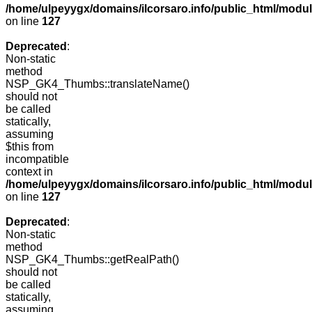
/home/ulpeyygx/domains/ilcorsaro.info/public_html/mo
on line
127
Deprecated
:
Non-static
method
NSP_GK4_Thumbs::translateName()
should not
be called
statically,
assuming
$this from
incompatible
context in
/home/ulpeyygx/domains/ilcorsaro.info/public_html/mo
on line
127
Deprecated
:
Non-static
method
NSP_GK4_Thumbs::getRealPath()
should not
be called
statically,
assuming