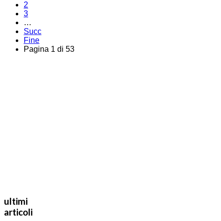
2
3
…
Succ
Fine
Pagina 1 di 53
ultimi
articoli