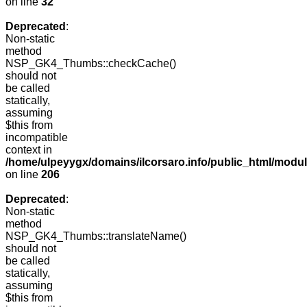
on line
32
Deprecated
:
Non-static
method
NSP_GK4_Thumbs::checkCache()
should not
be called
statically,
assuming
$this from
incompatible
context in
/home/ulpeyygx/domains/ilcorsaro.info/public_html/mo
on line
206
Deprecated
:
Non-static
method
NSP_GK4_Thumbs::translateName()
should not
be called
statically,
assuming
$this from