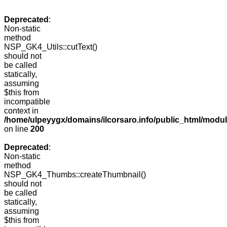
Deprecated
:
Non-static
method
NSP_GK4_Utils::cutText()
should not
be called
statically,
assuming
$this from
incompatible
context in
/home/ulpeyygx/domains/ilcorsaro.info/public_html/modu
on line
200
Deprecated
:
Non-static
method
NSP_GK4_Thumbs::createThumbnail()
should not
be called
statically,
assuming
$this from