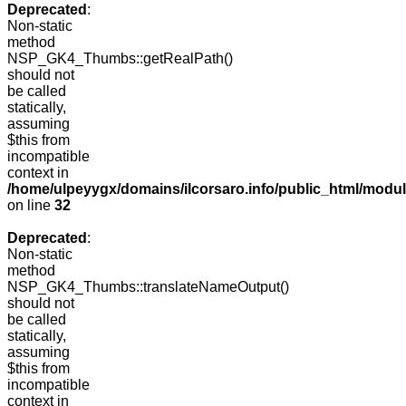
Deprecated
:
Non-static
method
NSP_GK4_Thumbs::getRealPath()
should not
be called
statically,
assuming
$this from
incompatible
context in
/home/ulpeyygx/domains/ilcorsaro.info/public_html/mo
on line
32
Deprecated
:
Non-static
method
NSP_GK4_Thumbs::translateNameOutput()
should not
be called
statically,
assuming
$this from
incompatible
context in