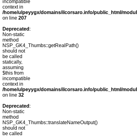
incompatible
context in
/home/ulpeyygx/domains/ilcorsaro.info/public_html/mo
on line
207
Deprecated
:
Non-static
method
NSP_GK4_Thumbs::getRealPath()
should not
be called
statically,
assuming
$this from
incompatible
context in
/home/ulpeyygx/domains/ilcorsaro.info/public_html/mo
on line
32
Deprecated
:
Non-static
method
NSP_GK4_Thumbs::translateNameOutput()
should not
be called