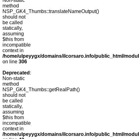
Non-static
method
NSP_GK4_Thumbs::translateNameOutput()
should not
be called
statically,
assuming
$this from
incompatible
context in
/home/ulpeyygx/domains/ilcorsaro.info/public_html/modu
on line
306
Deprecated
:
Non-static
method
NSP_GK4_Thumbs::getRealPath()
should not
be called
statically,
assuming
$this from
incompatible
context in
/home/ulpeyygx/domains/ilcorsaro.info/public_html/mo