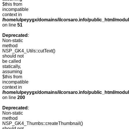
$this from
incompatible
context in
/home/ulpeyygx/domains/ilcorsaro.info/public_html/mo
on line
51
Deprecated
:
Non-static
method
NSP_GK4_Utils::cutText()
should not
be called
statically,
assuming
$this from
incompatible
context in
/home/ulpeyygx/domains/ilcorsaro.info/public_html/modu
on line
200
Deprecated
:
Non-static
method
NSP_GK4_Thumbs::createThumbnail()
should not