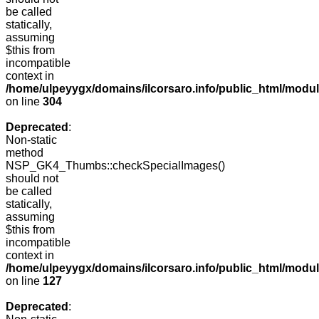
be called
statically,
assuming
$this from
incompatible
context in
/home/ulpeyygx/domains/ilcorsaro.info/public_html/modu
on line
304
Deprecated
:
Non-static
method
NSP_GK4_Thumbs::checkSpecialImages()
should not
be called
statically,
assuming
$this from
incompatible
context in
/home/ulpeyygx/domains/ilcorsaro.info/public_html/mo
on line
127
Deprecated
: