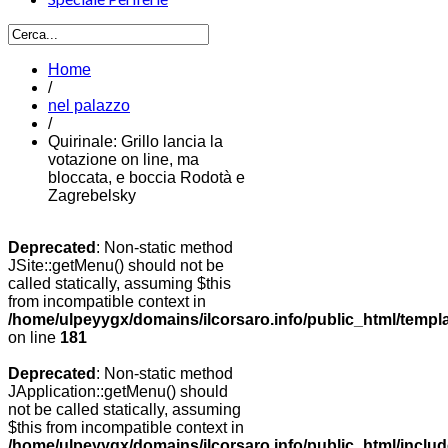
Home
/
nel palazzo
/
Quirinale: Grillo lancia la
votazione on line, ma
bloccata, e boccia Rodotà e
Zagrebelsky
Deprecated
: Non-static method
JSite::getMenu() should not be
called statically, assuming $this
from incompatible context in
/home/ulpeyygx/domains/ilcorsaro.info/public_html/templ
on line
181
Deprecated
: Non-static method
JApplication::getMenu() should
not be called statically, assuming
$this from incompatible context in
/home/ulpeyygx/domains/ilcorsaro.info/public_html/includ