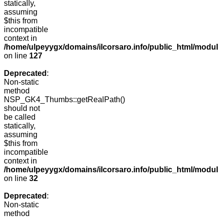
statically,
assuming
$this from
incompatible
context in
/home/ulpeyygx/domains/ilcorsaro.info/public_html/mo
on line
127
Deprecated
:
Non-static
method
NSP_GK4_Thumbs::getRealPath()
should not
be called
statically,
assuming
$this from
incompatible
context in
/home/ulpeyygx/domains/ilcorsaro.info/public_html/mo
on line
32
Deprecated
:
Non-static
method