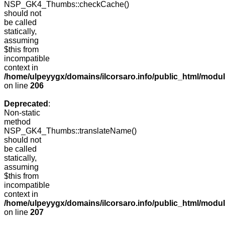
NSP_GK4_Thumbs::checkCache()
should not
be called
statically,
assuming
$this from
incompatible
context in
/home/ulpeyygx/domains/ilcorsaro.info/public_html/mo
on line
206
Deprecated
:
Non-static
method
NSP_GK4_Thumbs::translateName()
should not
be called
statically,
assuming
$this from
incompatible
context in
/home/ulpeyygx/domains/ilcorsaro.info/public_html/mo
on line
207