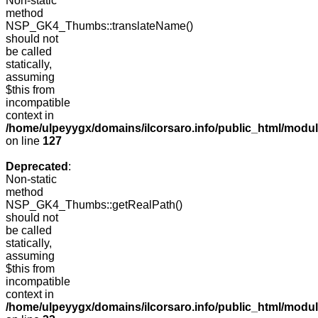
Non-static
method
NSP_GK4_Thumbs::translateName()
should not
be called
statically,
assuming
$this from
incompatible
context in
/home/ulpeyygx/domains/ilcorsaro.info/public_html/mo
on line
127
Deprecated
:
Non-static
method
NSP_GK4_Thumbs::getRealPath()
should not
be called
statically,
assuming
$this from
incompatible
context in
/home/ulpeyygx/domains/ilcorsaro.info/public_html/mo