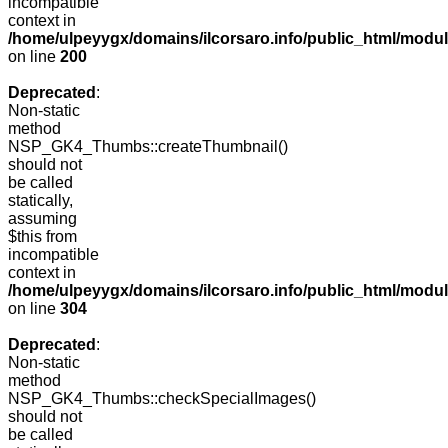
incompatible
context in
/home/ulpeyygx/domains/ilcorsaro.info/public_html/modu
on line
200
Deprecated
:
Non-static
method
NSP_GK4_Thumbs::createThumbnail()
should not
be called
statically,
assuming
$this from
incompatible
context in
/home/ulpeyygx/domains/ilcorsaro.info/public_html/modu
on line
304
Deprecated
:
Non-static
method
NSP_GK4_Thumbs::checkSpecialImages()
should not
be called