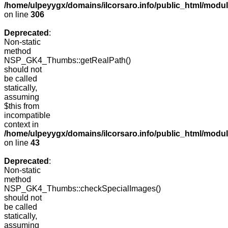
/home/ulpeyygx/domains/ilcorsaro.info/public_html/modu
on line
306
Deprecated
:
Non-static
method
NSP_GK4_Thumbs::getRealPath()
should not
be called
statically,
assuming
$this from
incompatible
context in
/home/ulpeyygx/domains/ilcorsaro.info/public_html/mo
on line
43
Deprecated
:
Non-static
method
NSP_GK4_Thumbs::checkSpecialImages()
should not
be called
statically,
assuming