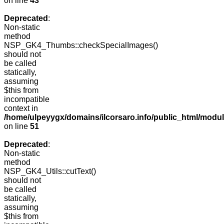
on line
43
Deprecated
:
Non-static
method
NSP_GK4_Thumbs::checkSpecialImages()
should not
be called
statically,
assuming
$this from
incompatible
context in
/home/ulpeyygx/domains/ilcorsaro.info/public_html/mo
on line
51
Deprecated
:
Non-static
method
NSP_GK4_Utils::cutText()
should not
be called
statically,
assuming
$this from