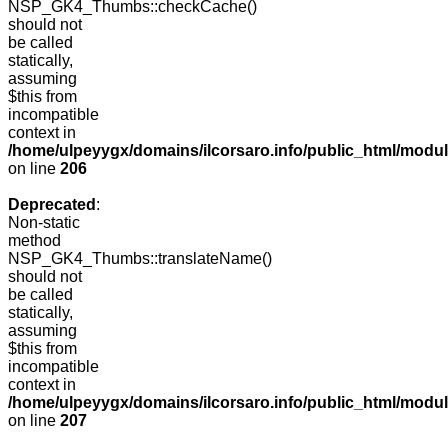
NSP_GK4_Thumbs::checkCache()
should not
be called
statically,
assuming
$this from
incompatible
context in
/home/ulpeyygx/domains/ilcorsaro.info/public_html/mo
on line
206
Deprecated
:
Non-static
method
NSP_GK4_Thumbs::translateName()
should not
be called
statically,
assuming
$this from
incompatible
context in
/home/ulpeyygx/domains/ilcorsaro.info/public_html/mo
on line
207