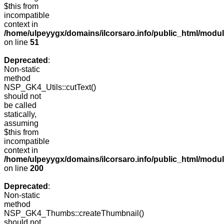
$this from
incompatible
context in
/home/ulpeyygx/domains/ilcorsaro.info/public_html/mo
on line
51
Deprecated
:
Non-static
method
NSP_GK4_Utils::cutText()
should not
be called
statically,
assuming
$this from
incompatible
context in
/home/ulpeyygx/domains/ilcorsaro.info/public_html/modu
on line
200
Deprecated
:
Non-static
method
NSP_GK4_Thumbs::createThumbnail()
should not