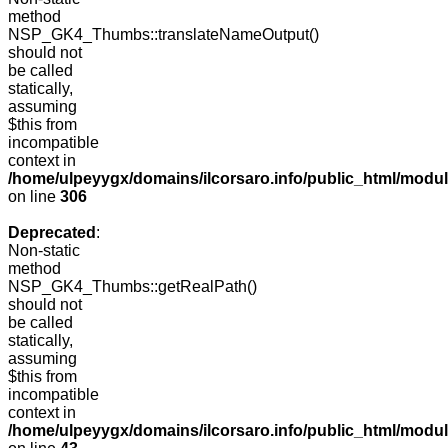
method
NSP_GK4_Thumbs::translateNameOutput()
should not
be called
statically,
assuming
$this from
incompatible
context in
/home/ulpeyygx/domains/ilcorsaro.info/public_html/modu
on line
306
Deprecated
:
Non-static
method
NSP_GK4_Thumbs::getRealPath()
should not
be called
statically,
assuming
$this from
incompatible
context in
/home/ulpeyygx/domains/ilcorsaro.info/public_html/mo