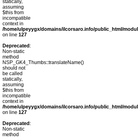
statically,
assuming
$this from
incompatible
context in
/home/ulpeyygx/domains/ilcorsaro.info/public_html/mo
on line
127
Deprecated
:
Non-static
method
NSP_GK4_Thumbs::translateName()
should not
be called
statically,
assuming
$this from
incompatible
context in
/home/ulpeyygx/domains/ilcorsaro.info/public_html/mo
on line
127
Deprecated
:
Non-static
method