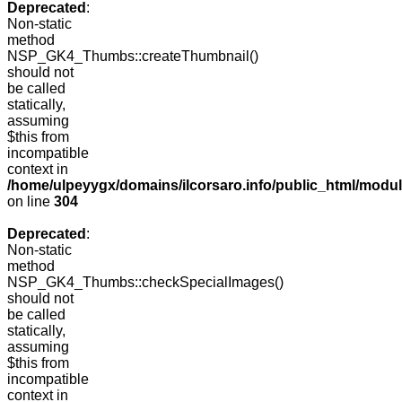
Deprecated
:
Non-static
method
NSP_GK4_Thumbs::createThumbnail()
should not
be called
statically,
assuming
$this from
incompatible
context in
/home/ulpeyygx/domains/ilcorsaro.info/public_html/modu
on line
304
Deprecated
:
Non-static
method
NSP_GK4_Thumbs::checkSpecialImages()
should not
be called
statically,
assuming
$this from
incompatible
context in