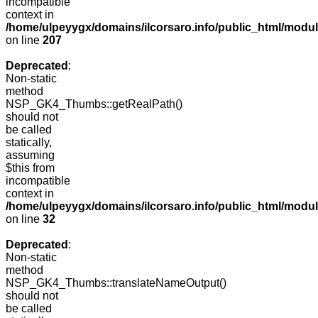
incompatible
context in
/home/ulpeyygx/domains/ilcorsaro.info/public_html/mo
on line
207
Deprecated
:
Non-static
method
NSP_GK4_Thumbs::getRealPath()
should not
be called
statically,
assuming
$this from
incompatible
context in
/home/ulpeyygx/domains/ilcorsaro.info/public_html/mo
on line
32
Deprecated
:
Non-static
method
NSP_GK4_Thumbs::translateNameOutput()
should not
be called