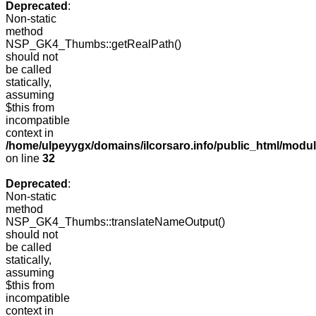
Deprecated
:
Non-static
method
NSP_GK4_Thumbs::getRealPath()
should not
be called
statically,
assuming
$this from
incompatible
context in
/home/ulpeyygx/domains/ilcorsaro.info/public_html/mo
on line
32
Deprecated
:
Non-static
method
NSP_GK4_Thumbs::translateNameOutput()
should not
be called
statically,
assuming
$this from
incompatible
context in