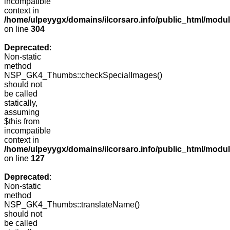
incompatible
context in
/home/ulpeyygx/domains/ilcorsaro.info/public_html/modu
on line
304
Deprecated
:
Non-static
method
NSP_GK4_Thumbs::checkSpecialImages()
should not
be called
statically,
assuming
$this from
incompatible
context in
/home/ulpeyygx/domains/ilcorsaro.info/public_html/mo
on line
127
Deprecated
:
Non-static
method
NSP_GK4_Thumbs::translateName()
should not
be called