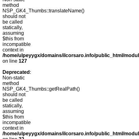
method
NSP_GK4_Thumbs::translateName()
should not
be called
statically,
assuming
$this from
incompatible
context in
/home/ulpeyygx/domains/ilcorsaro.info/public_html/mo
on line
127
Deprecated
:
Non-static
method
NSP_GK4_Thumbs::getRealPath()
should not
be called
statically,
assuming
$this from
incompatible
context in
/home/ulpeyygx/domains/ilcorsaro.info/public_html/mo