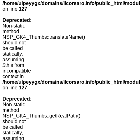
/home/ulpeyygx/domains/ilcorsaro.info/public_html/mo
on line
127
Deprecated
:
Non-static
method
NSP_GK4_Thumbs::translateName()
should not
be called
statically,
assuming
$this from
incompatible
context in
/home/ulpeyygx/domains/ilcorsaro.info/public_html/mo
on line
127
Deprecated
:
Non-static
method
NSP_GK4_Thumbs::getRealPath()
should not
be called
statically,
assuming