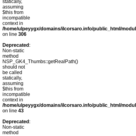
statically,
assuming
$this from
incompatible
context in
/home/ulpeyygx/domains/ilcorsaro.info/public_html/modu
on line
306
Deprecated
:
Non-static
method
NSP_GK4_Thumbs::getRealPath()
should not
be called
statically,
assuming
$this from
incompatible
context in
/home/ulpeyygx/domains/ilcorsaro.info/public_html/mo
on line
43
Deprecated
:
Non-static
method