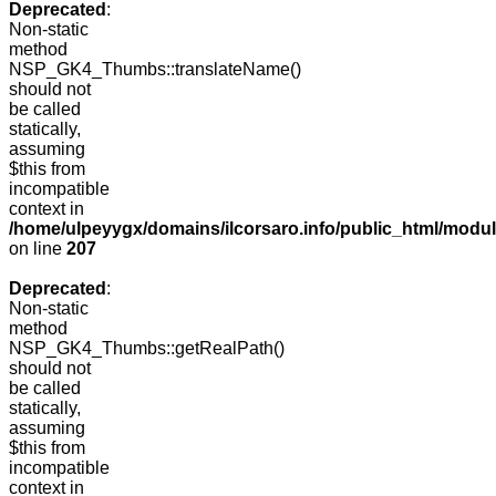
Deprecated
:
Non-static
method
NSP_GK4_Thumbs::translateName()
should not
be called
statically,
assuming
$this from
incompatible
context in
/home/ulpeyygx/domains/ilcorsaro.info/public_html/mo
on line
207
Deprecated
:
Non-static
method
NSP_GK4_Thumbs::getRealPath()
should not
be called
statically,
assuming
$this from
incompatible
context in