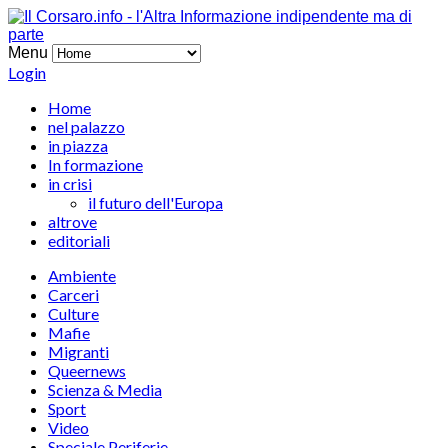
Menu
Login
Home
nel palazzo
in piazza
In formazione
in crisi
il futuro dell'Europa
altrove
editoriali
Ambiente
Carceri
Culture
Mafie
Migranti
Queernews
Scienza & Media
Sport
Video
Speciale Periferie