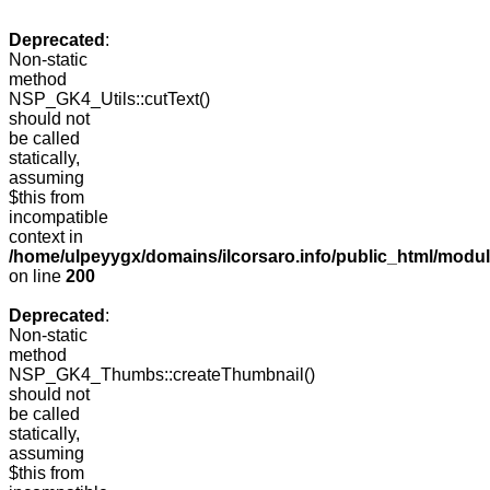
Deprecated
:
Non-static
method
NSP_GK4_Utils::cutText()
should not
be called
statically,
assuming
$this from
incompatible
context in
/home/ulpeyygx/domains/ilcorsaro.info/public_html/modu
on line
200
Deprecated
:
Non-static
method
NSP_GK4_Thumbs::createThumbnail()
should not
be called
statically,
assuming
$this from