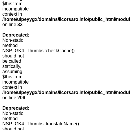
$this from
incompatible
context in
/home/ulpeyygx/domains/ilcorsaro.info/public_html/mo
on line
32
Deprecated
:
Non-static
method
NSP_GK4_Thumbs::checkCache()
should not
be called
statically,
assuming
$this from
incompatible
context in
/home/ulpeyygx/domains/ilcorsaro.info/public_html/mo
on line
206
Deprecated
:
Non-static
method
NSP_GK4_Thumbs::translateName()
should not