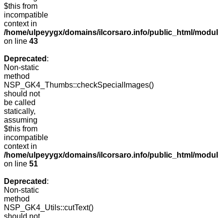
$this from
incompatible
context in
/home/ulpeyygx/domains/ilcorsaro.info/public_html/mo
on line
43
Deprecated
:
Non-static
method
NSP_GK4_Thumbs::checkSpecialImages()
should not
be called
statically,
assuming
$this from
incompatible
context in
/home/ulpeyygx/domains/ilcorsaro.info/public_html/mo
on line
51
Deprecated
:
Non-static
method
NSP_GK4_Utils::cutText()
should not