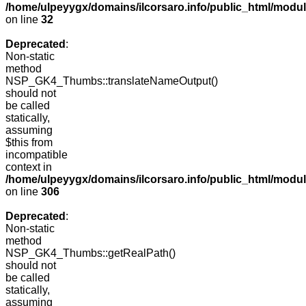
/home/ulpeyygx/domains/ilcorsaro.info/public_html/mo
on line
32
Deprecated
:
Non-static
method
NSP_GK4_Thumbs::translateNameOutput()
should not
be called
statically,
assuming
$this from
incompatible
context in
/home/ulpeyygx/domains/ilcorsaro.info/public_html/modu
on line
306
Deprecated
:
Non-static
method
NSP_GK4_Thumbs::getRealPath()
should not
be called
statically,
assuming