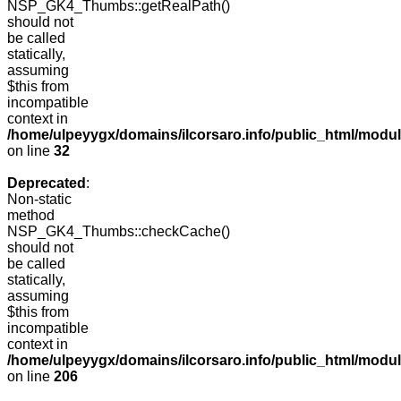
NSP_GK4_Thumbs::getRealPath()
should not
be called
statically,
assuming
$this from
incompatible
context in
/home/ulpeyygx/domains/ilcorsaro.info/public_html/mo
on line
32
Deprecated
:
Non-static
method
NSP_GK4_Thumbs::checkCache()
should not
be called
statically,
assuming
$this from
incompatible
context in
/home/ulpeyygx/domains/ilcorsaro.info/public_html/mo
on line
206