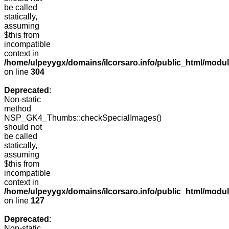
be called
statically,
assuming
$this from
incompatible
context in
/home/ulpeyygx/domains/ilcorsaro.info/public_html/modu
on line
304
Deprecated
:
Non-static
method
NSP_GK4_Thumbs::checkSpecialImages()
should not
be called
statically,
assuming
$this from
incompatible
context in
/home/ulpeyygx/domains/ilcorsaro.info/public_html/mo
on line
127
Deprecated
:
Non-static