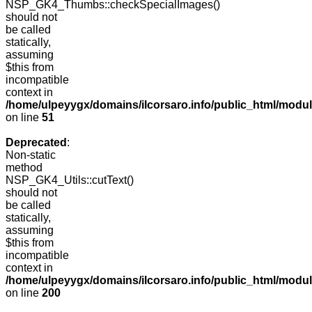
NSP_GK4_Thumbs::checkSpecialImages()
should not
be called
statically,
assuming
$this from
incompatible
context in
/home/ulpeyygx/domains/ilcorsaro.info/public_html/mo
on line
51
Deprecated
:
Non-static
method
NSP_GK4_Utils::cutText()
should not
be called
statically,
assuming
$this from
incompatible
context in
/home/ulpeyygx/domains/ilcorsaro.info/public_html/modu
on line
200