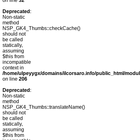
on line
32
Deprecated
:
Non-static
method
NSP_GK4_Thumbs::checkCache()
should not
be called
statically,
assuming
$this from
incompatible
context in
/home/ulpeyygx/domains/ilcorsaro.info/public_html/mo
on line
206
Deprecated
:
Non-static
method
NSP_GK4_Thumbs::translateName()
should not
be called
statically,
assuming
$this from