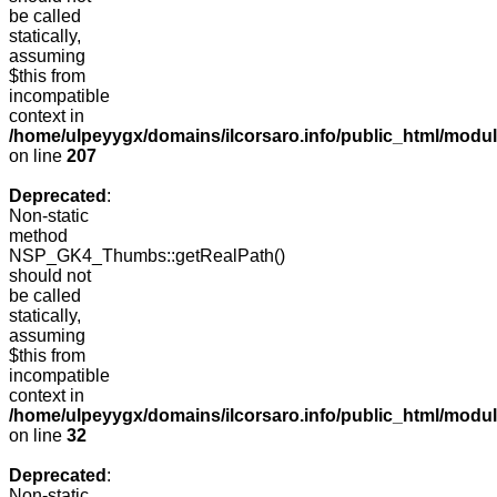
be called
statically,
assuming
$this from
incompatible
context in
/home/ulpeyygx/domains/ilcorsaro.info/public_html/mo
on line
207
Deprecated
:
Non-static
method
NSP_GK4_Thumbs::getRealPath()
should not
be called
statically,
assuming
$this from
incompatible
context in
/home/ulpeyygx/domains/ilcorsaro.info/public_html/mo
on line
32
Deprecated
:
Non-static