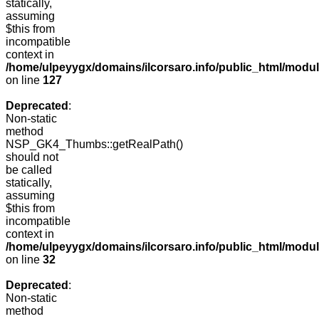
statically,
assuming
$this from
incompatible
context in
/home/ulpeyygx/domains/ilcorsaro.info/public_html/mo
on line
127
Deprecated
:
Non-static
method
NSP_GK4_Thumbs::getRealPath()
should not
be called
statically,
assuming
$this from
incompatible
context in
/home/ulpeyygx/domains/ilcorsaro.info/public_html/mo
on line
32
Deprecated
:
Non-static
method