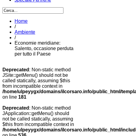
Home
/
Ambiente
/
Economie meridiane:
Salento, occasione perduta
per tutto il Paese
Deprecated
: Non-static method
JSite::getMenu() should not be
called statically, assuming $this
from incompatible context in
/home/ulpeyygx/domains/ilcorsaro.info/public_html/templ
on line
181
Deprecated
: Non-static method
JApplication::getMenu() should
not be called statically, assuming
$this from incompatible context in
/home/ulpeyygx/domains/ilcorsaro.info/public_html/includ
on line
536