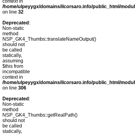
context in
/home/ulpeyygx/domains/ilcorsaro.info/public_html/mo
on line
32
Deprecated
:
Non-static
method
NSP_GK4_Thumbs::translateNameOutput()
should not
be called
statically,
assuming
$this from
incompatible
context in
/home/ulpeyygx/domains/ilcorsaro.info/public_html/modu
on line
306
Deprecated
:
Non-static
method
NSP_GK4_Thumbs::getRealPath()
should not
be called
statically,