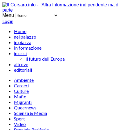
Menu
Login
Home
nel palazzo
in piazza
In formazione
in crisi
il futuro dell'Europa
altrove
editoriali
Ambiente
Carceri
Culture
Mafie
Migranti
Queernews
Scienza & Media
Sport
Video
Speciale Periferie