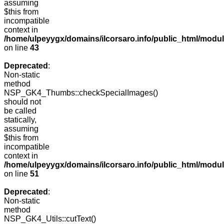
assuming
$this from
incompatible
context in
/home/ulpeyygx/domains/ilcorsaro.info/public_html/mo
on line
43
Deprecated
:
Non-static
method
NSP_GK4_Thumbs::checkSpecialImages()
should not
be called
statically,
assuming
$this from
incompatible
context in
/home/ulpeyygx/domains/ilcorsaro.info/public_html/mo
on line
51
Deprecated
:
Non-static
method
NSP_GK4_Utils::cutText()