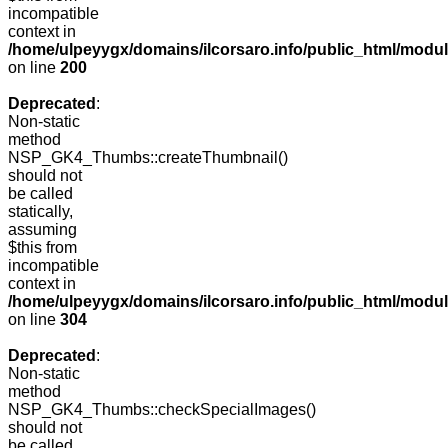
incompatible
context in
/home/ulpeyygx/domains/ilcorsaro.info/public_html/modu
on line
200
Deprecated
:
Non-static
method
NSP_GK4_Thumbs::createThumbnail()
should not
be called
statically,
assuming
$this from
incompatible
context in
/home/ulpeyygx/domains/ilcorsaro.info/public_html/modu
on line
304
Deprecated
:
Non-static
method
NSP_GK4_Thumbs::checkSpecialImages()
should not
be called