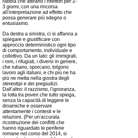
rabbia che attirano i riflettori per 2-
3 giorni, con una rincorsa
all'interpretazione ad effetto che
possa generare più sdegno o
entusiasmo.
Da destra a sinistra, ci si affanna a
spiegare e giustificare con
approccio deterministico ogni tipo
di comportamento, individuale e
collettivo. Da un lato: gli immigrati,
i rom, i rifugiati, i diversi in genere,
che rubano, sporcano, tolgono
lavoro agli italiani, e chi più ne ha
più ne metta nella giostra degli
stereotipi e dei pregiudizi.
Dall'altro: il razzismo, l'ignoranza,
la lotta tra poveri che tutto spiega,
senza la capacità di leggere le
dinamiche e osservare
attentamente i contesti e le
relazioni. (Per un'accurata
ricostruzione dei conflitti che
hanno riguardato le periferie
romane nel corso del 2014, si