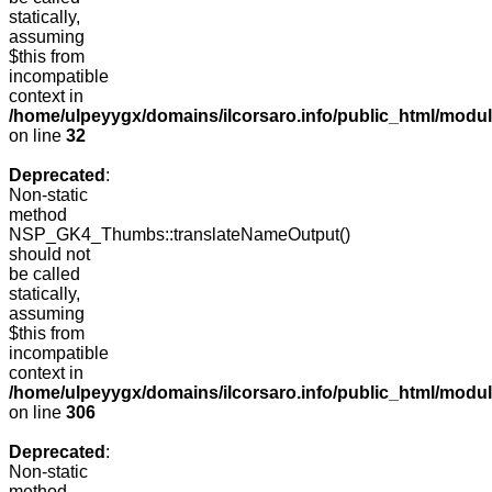
statically,
assuming
$this from
incompatible
context in
/home/ulpeyygx/domains/ilcorsaro.info/public_html/mo
on line
32
Deprecated
:
Non-static
method
NSP_GK4_Thumbs::translateNameOutput()
should not
be called
statically,
assuming
$this from
incompatible
context in
/home/ulpeyygx/domains/ilcorsaro.info/public_html/modu
on line
306
Deprecated
:
Non-static
method