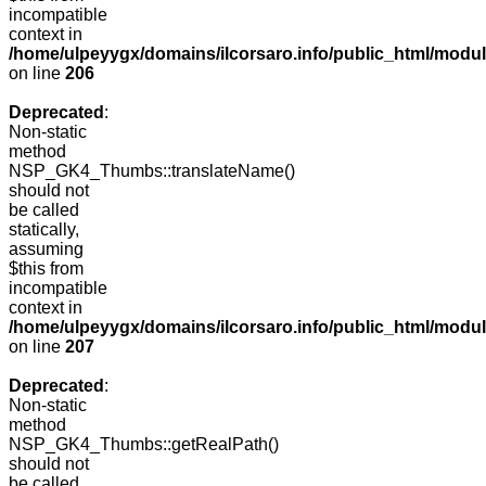
incompatible
context in
/home/ulpeyygx/domains/ilcorsaro.info/public_html/mo
on line
206
Deprecated
:
Non-static
method
NSP_GK4_Thumbs::translateName()
should not
be called
statically,
assuming
$this from
incompatible
context in
/home/ulpeyygx/domains/ilcorsaro.info/public_html/mo
on line
207
Deprecated
:
Non-static
method
NSP_GK4_Thumbs::getRealPath()
should not
be called