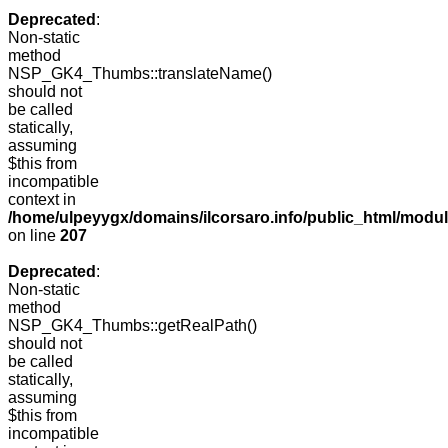
Deprecated
:
Non-static
method
NSP_GK4_Thumbs::translateName()
should not
be called
statically,
assuming
$this from
incompatible
context in
/home/ulpeyygx/domains/ilcorsaro.info/public_html/mo
on line
207
Deprecated
:
Non-static
method
NSP_GK4_Thumbs::getRealPath()
should not
be called
statically,
assuming
$this from
incompatible