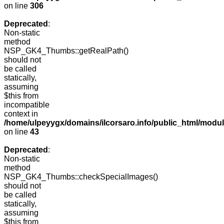
on line
306
Deprecated
:
Non-static
method
NSP_GK4_Thumbs::getRealPath()
should not
be called
statically,
assuming
$this from
incompatible
context in
/home/ulpeyygx/domains/ilcorsaro.info/public_html/mo
on line
43
Deprecated
:
Non-static
method
NSP_GK4_Thumbs::checkSpecialImages()
should not
be called
statically,
assuming
$this from