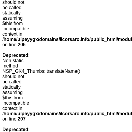
should not
be called
statically,
assuming
$this from
incompatible
context in
/home/ulpeyygx/domains/ilcorsaro.info/public_html/mo
on line
206
Deprecated
:
Non-static
method
NSP_GK4_Thumbs::translateName()
should not
be called
statically,
assuming
$this from
incompatible
context in
/home/ulpeyygx/domains/ilcorsaro.info/public_html/mo
on line
207
Deprecated
: