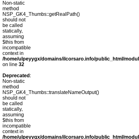
Non-static
method
NSP_GK4_Thumbs::getRealPath()
should not
be called
statically,
assuming
$this from
incompatible
context in
/home/ulpeyygx/domains/ilcorsaro.info/public_html/mo
on line
32
Deprecated
:
Non-static
method
NSP_GK4_Thumbs::translateNameOutput()
should not
be called
statically,
assuming
$this from
incompatible
context in
/home/ulpeyygx/domains/ilcorsaro.info/public_html/modu