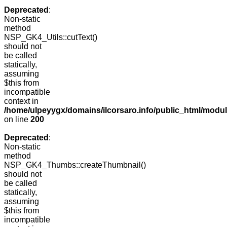
Deprecated
:
Non-static
method
NSP_GK4_Utils::cutText()
should not
be called
statically,
assuming
$this from
incompatible
context in
/home/ulpeyygx/domains/ilcorsaro.info/public_html/modu
on line
200
Deprecated
:
Non-static
method
NSP_GK4_Thumbs::createThumbnail()
should not
be called
statically,
assuming
$this from
incompatible