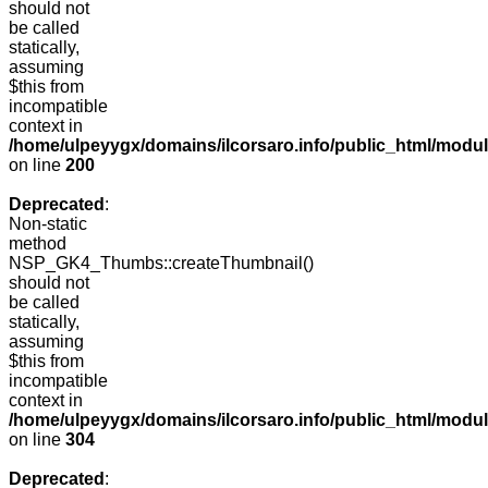
should not
be called
statically,
assuming
$this from
incompatible
context in
/home/ulpeyygx/domains/ilcorsaro.info/public_html/modu
on line
200
Deprecated
:
Non-static
method
NSP_GK4_Thumbs::createThumbnail()
should not
be called
statically,
assuming
$this from
incompatible
context in
/home/ulpeyygx/domains/ilcorsaro.info/public_html/modu
on line
304
Deprecated
: