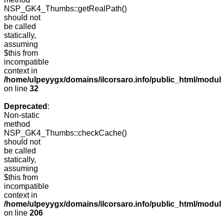
NSP_GK4_Thumbs::getRealPath()
should not
be called
statically,
assuming
$this from
incompatible
context in
/home/ulpeyygx/domains/ilcorsaro.info/public_html/mo
on line
32
Deprecated
:
Non-static
method
NSP_GK4_Thumbs::checkCache()
should not
be called
statically,
assuming
$this from
incompatible
context in
/home/ulpeyygx/domains/ilcorsaro.info/public_html/mo
on line
206