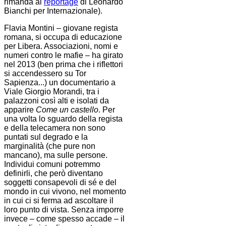
rimanda al
reportage
di Leonardo
Bianchi per Internazionale).
Flavia Montini – giovane regista
romana, si occupa di educazione
per Libera. Associazioni, nomi e
numeri contro le mafie – ha girato
nel 2013 (ben prima che i riflettori
si accendessero su Tor
Sapienza...) un documentario a
Viale Giorgio Morandi, tra i
palazzoni così alti e isolati da
apparire
Come un castello
. Per
una volta lo sguardo della regista
e della telecamera non sono
puntati sul degrado e la
marginalità (che pure non
mancano), ma sulle persone.
Individui comuni potremmo
definirli, che però diventano
soggetti consapevoli di sé e del
mondo in cui vivono, nel momento
in cui ci si ferma ad ascoltare il
loro punto di vista. Senza imporre
invece – come spesso accade – il