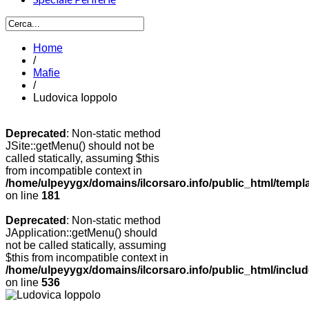
Home
/
Mafie
/
Ludovica Ioppolo
Deprecated
: Non-static method
JSite::getMenu() should not be
called statically, assuming $this
from incompatible context in
/home/ulpeyygx/domains/ilcorsaro.info/public_html/templ
on line
181
Deprecated
: Non-static method
JApplication::getMenu() should
not be called statically, assuming
$this from incompatible context in
/home/ulpeyygx/domains/ilcorsaro.info/public_html/includ
on line
536