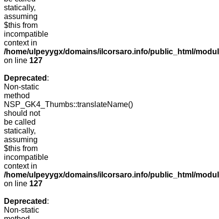
statically,
assuming
$this from
incompatible
context in
/home/ulpeyygx/domains/ilcorsaro.info/public_html/mo
on line
127
Deprecated
:
Non-static
method
NSP_GK4_Thumbs::translateName()
should not
be called
statically,
assuming
$this from
incompatible
context in
/home/ulpeyygx/domains/ilcorsaro.info/public_html/mo
on line
127
Deprecated
:
Non-static
method