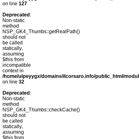
on line
127
Deprecated
:
Non-static
method
NSP_GK4_Thumbs::getRealPath()
should not
be called
statically,
assuming
$this from
incompatible
context in
/home/ulpeyygx/domains/ilcorsaro.info/public_html/mo
on line
32
Deprecated
:
Non-static
method
NSP_GK4_Thumbs::checkCache()
should not
be called
statically,
assuming
$this from