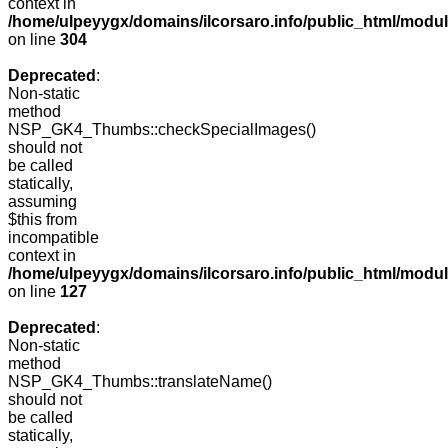
context in
/home/ulpeyygx/domains/ilcorsaro.info/public_html/modu
on line
304
Deprecated
:
Non-static
method
NSP_GK4_Thumbs::checkSpecialImages()
should not
be called
statically,
assuming
$this from
incompatible
context in
/home/ulpeyygx/domains/ilcorsaro.info/public_html/mo
on line
127
Deprecated
:
Non-static
method
NSP_GK4_Thumbs::translateName()
should not
be called
statically,