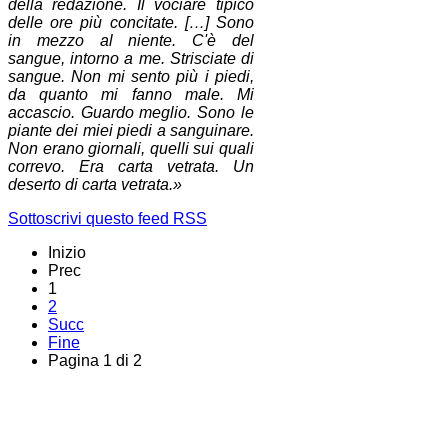
della redazione. Il vociare tipico
delle ore più concitate. […] Sono
in mezzo al niente. C'è del
sangue, intorno a me. Strisciate di
sangue. Non mi sento più i piedi,
da quanto mi fanno male. Mi
accascio. Guardo meglio. Sono le
piante dei miei piedi a sanguinare.
Non erano giornali, quelli sui quali
correvo. Era carta vetrata. Un
deserto di carta vetrata.»
Sottoscrivi questo feed RSS
Inizio
Prec
1
2
Succ
Fine
Pagina 1 di 2