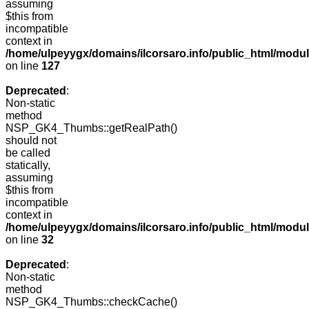
assuming
$this from
incompatible
context in
/home/ulpeyygx/domains/ilcorsaro.info/public_html/mo
on line
127
Deprecated
:
Non-static
method
NSP_GK4_Thumbs::getRealPath()
should not
be called
statically,
assuming
$this from
incompatible
context in
/home/ulpeyygx/domains/ilcorsaro.info/public_html/mo
on line
32
Deprecated
:
Non-static
method
NSP_GK4_Thumbs::checkCache()