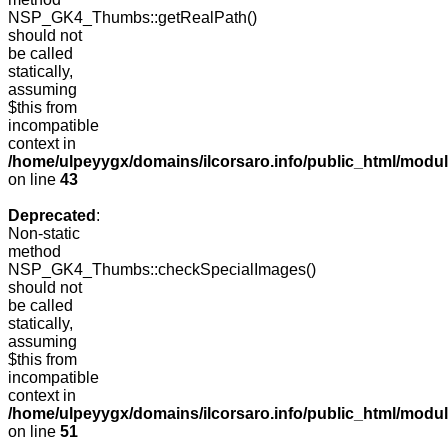
NSP_GK4_Thumbs::getRealPath()
should not
be called
statically,
assuming
$this from
incompatible
context in
/home/ulpeyygx/domains/ilcorsaro.info/public_html/mo
on line
43
Deprecated
:
Non-static
method
NSP_GK4_Thumbs::checkSpecialImages()
should not
be called
statically,
assuming
$this from
incompatible
context in
/home/ulpeyygx/domains/ilcorsaro.info/public_html/mo
on line
51