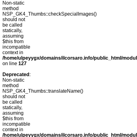
Non-static
method
NSP_GK4_Thumbs::checkSpecialImages()
should not
be called
statically,
assuming
$this from
incompatible
context in
/home/ulpeyygx/domains/ilcorsaro.info/public_html/mo
on line
127
Deprecated
:
Non-static
method
NSP_GK4_Thumbs::translateName()
should not
be called
statically,
assuming
$this from
incompatible
context in
/home/ulpeyygx/domains/ilcorsaro.info/public_html/mo