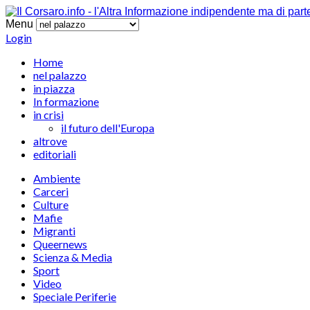
Menu
Login
Home
nel palazzo
in piazza
In formazione
in crisi
il futuro dell'Europa
altrove
editoriali
Ambiente
Carceri
Culture
Mafie
Migranti
Queernews
Scienza & Media
Sport
Video
Speciale Periferie