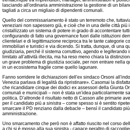
lasciando all'ordinaria amministrazione la gestione di un bilanc
tagliati a circa un migliaio di dipendenti comunali.
Quello del commissariamento è stato un terremoto che, tuttavia
veneziani non sapessero già, e cioè che in una delle città più i
cristallizzato un sistema di potere in grado di accontentare tutt
configurando di fatto una governance fuori dalle istituzioni de
clientelari e di legittimazione reciproca tra le tante categorie co
immobiliari e turistici e via dicendo. Si tratta, dunque, di una 
giudiziaria, perché il sistema corruttivo, agendo e legiferando i
limitato all'attività illecita, ma ha reso meno chiara la distinzion
un grave problema di giustizia sociale, per non entrare nella
in un ecosistema fragile come quello lagunare.
Fanno sorridere le dichiarazioni dell'ex sindaco Orsoni all'ind
Venezia parlava di legalità da ripristinare». Casomai la disfatta
che ricandidare cinque dei dodici ex assessori della Giunta Ors
comunali e municipali – non è stata un'idea particolarmente sag
politica. D'altronde il risultato netto di Casson alle primarie a
per il candidato più
a sinistra
– come spesso si è sentito ripeter
smarcare il PD renziano dalla debacle – bensì il candidato pi
amministrazione.
Uno smarcamento che però non è affatto riuscito nel corso del
a chi si è mosso alla sua sinistra - capace peraltro di raccogli