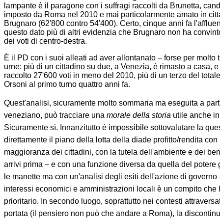
lampante è il paragone con i suffragi raccolti da Brunetta, cand
imposto da Roma nel 2010 e mai particolarmente amato in città:
Brugnaro (62'800 contro 54'400). Certo, cinque anni fa l'afflu
questo dato più di altri evidenzia che Brugnaro non ha convinto 
dei voti di centro-destra.
È il PD con i suoi alleati ad aver allontanato – forse per molto 
urne: più di un cittadino su due, a Venezia, è rimasto a casa, e 
raccolto 27'600 voti in meno del 2010, più di un terzo del tota
Orsoni al primo turno quattro anni fa.
Quest'analisi, sicuramente molto sommaria ma eseguita a partir
veneziano, può tracciare una
morale della storia
utile anche in a
Sicuramente sì. Innanzitutto è impossibile sottovalutare la que
direttamente il piano della lotta della diade profitto/rendita con i 
maggioranza dei cittadini, con la tutela dell'ambiente e dei ben
arrivi prima – e con una funzione diversa da quella del poter
le manette ma con un'analisi degli esiti dell'azione di governo
interessi economici e amministrazioni locali è un compito ch
prioritario. In secondo luogo, soprattutto nei contesti attravers
portata (il pensiero non può che andare a Roma), la discontin