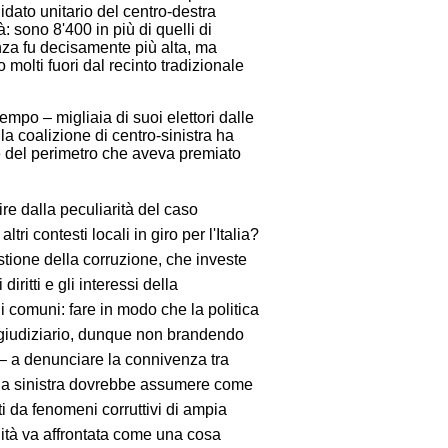
idato unitario del centro-destra
 sono 8'400 in più di quelli di
enza fu decisamente più alta, ma
molti fuori dal recinto tradizionale
tempo – migliaia di suoi elettori dalle
la coalizione di centro-sinistra ha
le del perimetro che aveva premiato
e dalla peculiarità del caso
ltri contesti locali in giro per l'Italia?
stione della corruzione, che investe
diritti e gli interessi della
i comuni: fare in modo che la politica
e giudiziario, dunque non brandendo
 – a denunciare la connivenza tra
e la sinistra dovrebbe assumere come
ati da fenomeni corruttivi di ampia
uità va affrontata come una cosa