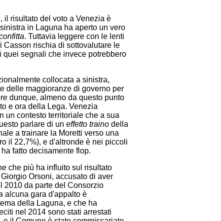
 il risultato del voto a Venezia è
ro-sinistra in Laguna ha aperto un vero
confitta
. Tuttavia leggere con le lenti
di Casson rischia di sottovalutare le
li quei segnali che invece potrebbero
zionalmente collocata a sinistra,
te delle maggioranze di governo per
dere dunque, almeno da questo punto
ato e ora della Lega. Venezia
n un contesto territoriale che a sua
uesto parlare di un
effetto traino
della
nale a trainare la Moretti verso una
 il 22,7%), e d'altronde è nei piccoli
 ha fatto decisamente flop.
 che più ha influito sul risultato
o Giorgio Orsoni, accusato di aver
del 2010 da parte del Consorzio
a alcuna gara d'appalto è
tema della Laguna, e che ha
citi nel 2014 sono stati arrestati
ci, e il Comune è stato commissariato,