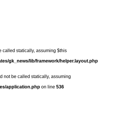
 called statically, assuming $this
ates/gk_news/lib/framework/helper.layout.php
 not be called statically, assuming
es/application.php
on line
536