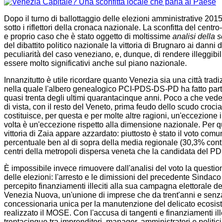
Dopo il turno di ballottaggio delle elezioni amministrative 2015,
sotto i riflettori della cronaca nazionale. La sconfitta del cent
e proprio caso che è stato oggetto di moltissime
analisi della s
del dibattito politico nazionale la vittoria di Brugnaro ai danni 
peculiarità del caso veneziano, e, dunque, di rendere illeggibi
essere molto significativi anche sul piano nazionale.
Innanzitutto è utile ricordare quanto Venezia sia una città tradi
nella quale l'albero genealogico PCI-PDS-DS-PD ha fatto par
quasi trenta degli ultimi quarantacinque anni. Poco a che ve
di vista, con il resto del Veneto, prima feudo dello scudo croci
costituisce, per questa e per molte altre ragioni, un'eccezione i
volta è un'eccezione rispetto alla dimensione nazionale. Per q
vittoria di Zaia appare azzardato: piuttosto è stato il voto comu
percentuale ben al di sopra della media regionale (30,3% contro
centri della metropoli dispersa veneta che la candidata del PD
È impossibile invece rimuovere dall'analisi del voto la questione
delle elezioni: l'arresto e le dimissioni del precedente Sindac
percepito finanziamenti illeciti alla sua campagna elettorale 
Venezia Nuova, un'unione di imprese che da trent'anni e senz
concessionaria unica per la manutenzione del delicato ecosis
realizzato il MOSE. Con l'accusa di tangenti e finanziamenti ille
trentacinque tra imprenditori, manager, amministratori e politi