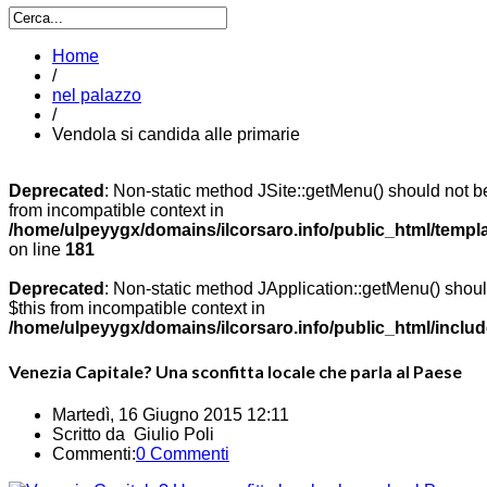
Home
/
nel palazzo
/
Vendola si candida alle primarie
Deprecated
: Non-static method JSite::getMenu() should not be
from incompatible context in
/home/ulpeyygx/domains/ilcorsaro.info/public_html/templ
on line
181
Deprecated
: Non-static method JApplication::getMenu() should
$this from incompatible context in
/home/ulpeyygx/domains/ilcorsaro.info/public_html/includ
Venezia Capitale? Una sconfitta locale che parla al Paese
Martedì, 16 Giugno 2015 12:11
Scritto da Giulio Poli
Commenti:
0 Commenti