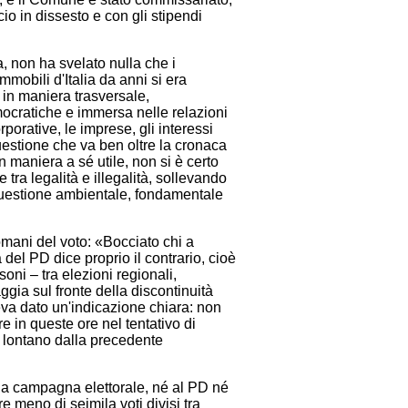
io in dissesto e con gli stipendi
, non ha svelato nulla che i
mmobili d'Italia da anni si era
i in maniera trasversale,
mocratiche e immersa nelle relazioni
rporative, le imprese, gli interessi
questione che va ben oltre la cronaca
n maniera a sé utile, non si è certo
e tra legalità e illegalità, sollevando
 questione ambientale, fondamentale
omani del voto: «Bocciato chi a
 del PD dice proprio il contrario, cioè
oni – tra elezioni regionali,
gia sul fronte della discontinuità
veva dato un'indicazione chiara: non
e in queste ore nel tentativo di
ù lontano dalla precedente
la campagna elettorale, né al PD né
ere
meno di seimila voti divisi tra