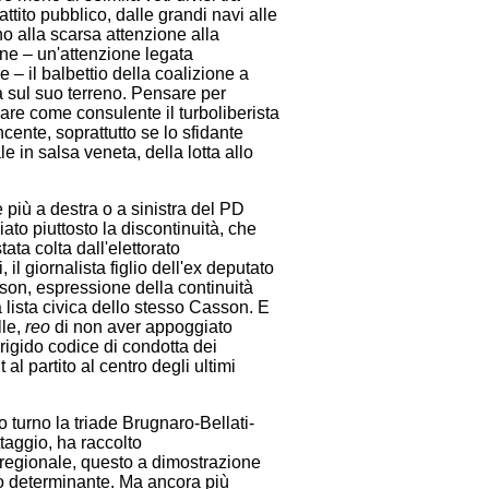
attito pubblico, dalle grandi navi alle
no alla scarsa attenzione alla
ne – un'attenzione legata
e – il balbettio della coalizione a
a sul suo terreno. Pensare per
re come consulente il turboliberista
ente, soprattutto se lo sfidante
e in salsa veneta, della lotta allo
più a destra o a sinistra del PD
to piuttosto la discontinuità, che
tata colta dall'elettorato
 il giornalista figlio dell'ex deputato
son, espressione della continuità
lista civica dello stesso Casson. E
lle,
reo
di non aver appoggiato
rigido codice di condotta dei
l partito al centro degli ultimi
o turno la triade Brugnaro-Bellati-
ottaggio, ha raccolto
 regionale, questo a dimostrazione
atto determinante. Ma ancora più