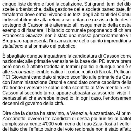
cinque liste dentro e fuori la coalizione
. Sui grandi temi del dib
scelte urbanistiche, dalla gestione delle società partecipate, fi
terraferma dove ormai vivono due terzi degli abitanti del Comu
indissolubilmente alla retorica securitaria e razzista delle destr
sostegno di Casson si è alternato all'inseguimento della destr
esempio di risanare il bilancio comunale proponendo di chiama
Francesco Giavazzi non è stata una mossa particolarmente vinc
Brugnaro rappresenta l'incarnazione dello spirito imprenditorial
statalismo
e al primato del pubblico.
È sbagliato dunque inquadrare la candidatura di Casson come 
nazionale: alle primarie veneziane la base del PD aveva premia
però non si è affatto tradotta in termini politici e dunque non è s
alle
secondarie
: emblematico il cortocircuito di Nicola Pellicani,
PCI Giovanni candidato sindaco sconfitto alle primarie da Cas
con l'amministrazione Orsoni e candidato come capolista della 
d'altronde riversare le colpe della sconfitta al Movimento 5 Ste
Casson al secondo turno, appare abbastanza assurdo, visto il 
pentastellati che avrebbe impedito, in ogni caso, l'endorsement a
decenni di governo della città.
Dire che la destra ha stravinto, a Venezia, è azzardato. Al prim
Zaccariotto, ovvero i tre candidati di destra poi riunitisi al ball
complessivamente 4'000 voti meno del duo Zaia-Tosi a livello
del fatto che l'effetto traino del voto regionale non è stato aff